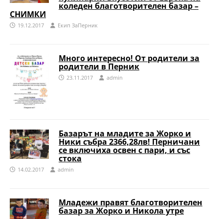
коледен благотворителен базар –
СНИМКИ
19.12.2017
Eкип ЗаПерник
Много интересно! От родители за
родители в Перник
23.11.2017
admin
Базарът на младите за Жорко и
Ники събра 2366,28лв! Перничани
се включиха освен с пари, и със
стока
14.02.2017
admin
Младежи правят благотворителен
базар за Жорко и Никола утре