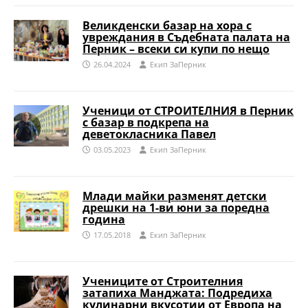
Великденски базар на хора с
увреждания в Съдебната палата на
Перник – всеки си купи по нещо
26.04.2024
Eкип ЗаПерник
Ученици от СТРОИТЕЛНИЯ в Перник
с базар в подкрепа на
деветокласника Павел
03.05.2023
Eкип ЗаПерник
Млади майки разменят детски
дрешки на 1-ви юни за поредна
година
17.05.2018
Eкип ЗаПерник
Учениците от Строителния
затапиха Манджата: Подредиха
кулинарни вкусотии от Европа на