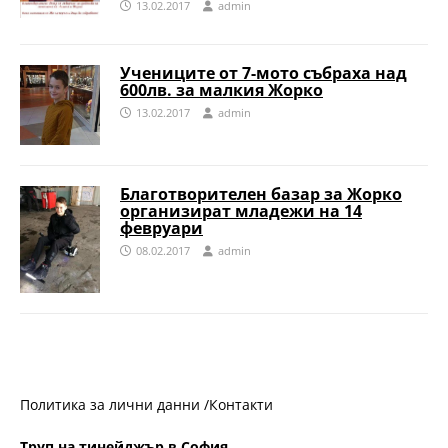
13.02.2017
admin
Учениците от 7-мото събраха над
600лв. за малкия Жорко
13.02.2017
admin
Благотворителен базар за Жорко
организират младежи на 14
февруари
08.02.2017
admin
Политика за лични данни /
Контакти
Труп на тинейджър в София