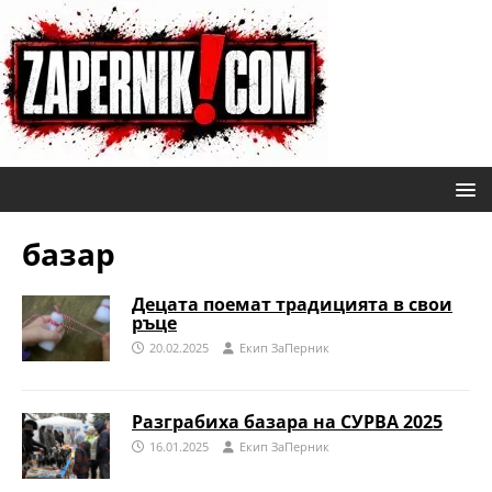
базар
Децата поемат традицията в свои
ръце
20.02.2025
Eкип ЗаПерник
Разграбиха базара на СУРВА 2025
16.01.2025
Eкип ЗаПерник