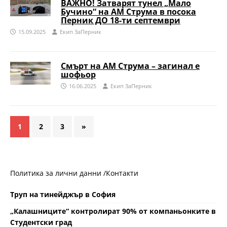
ВАЖНО! Затварят тунел „Мало
Бучино“ на АМ Струма в посока
Перник ДО 18-ти септември
15.09.2025
Eкип ЗаПерник
Смърт на АМ Струма – загинал е
шофьор
16.06.2025
Eкип ЗаПерник
1
2
3
»
Политика за лични данни /
Контакти
Труп на тинейджър в София
„Калашниците“ контролират 90% от компаньонките в
Студентски град