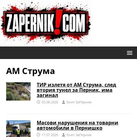
АМ Струма
ТИР излетя от АМ Струма, след
втория тунел за Перник, има
загинал
03.08.2026
Eкип ЗаПерник
Масови нарушения на товарни
автомобили в Пернишко
17.07.2026
Eкип ЗаПерник