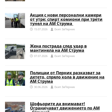
Акция с нови персонални камери
от утре: спирт комиони при трети
тунел на АМ Струма
15.07.2026
Eкип ЗаПерник
Жена пострада след удар в
мантинела на АМ Струма
07.07.2026
Eкип ЗаПерник
Полицаи от Перник разказват за
детето, спряло кола в движение на
АМ Струма
30.06.2026
Eкип ЗаПерник
Шофьорите да внимават!
Ограничават движението по АМ