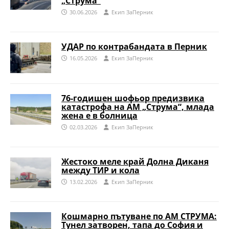
„Струма“
30.06.2026
Eкип ЗаПерник
УДАР по контрабандата в Перник
16.05.2026
Eкип ЗаПерник
76-годишен шофьор предизвика
катастрофа на АМ „Струма“, млада
жена е в болница
02.03.2026
Eкип ЗаПерник
Жестоко меле край Долна Диканя
между ТИР и кола
13.02.2026
Eкип ЗаПерник
Кошмарно пътуване по АМ СТРУМА:
Тунел затворен, тапа до София и