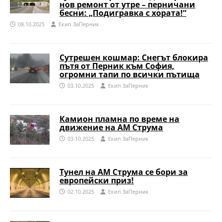
нов ремонт от утре – перничани
бесни: „Подигравка с хората!“
08.10.2025
Eкип ЗаПерник
Сутрешен кошмар: Снегът блокира
пътя от Перник към София,
огромни тапи по всички пътища
03.10.2025
Eкип ЗаПерник
Камион пламна по време на
движение на АМ Струма
03.10.2025
Eкип ЗаПерник
Тунел на АМ Струма се бори за
европейски приз!
02.10.2025
Eкип ЗаПерник