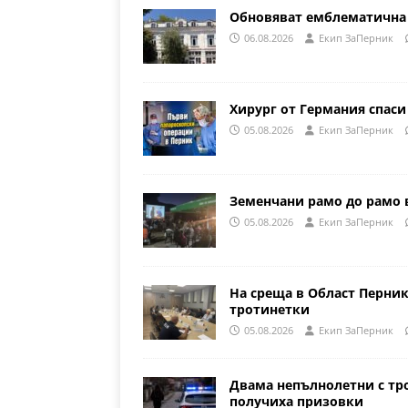
Обновяват емблематична 
06.08.2026
Eкип ЗаПерник
Хирург от Германия спаси
05.08.2026
Eкип ЗаПерник
Земенчани рамо до рамо 
05.08.2026
Eкип ЗаПерник
На среща в Област Перни
тротинетки
05.08.2026
Eкип ЗаПерник
Двама непълнолетни с тр
получиха призовки