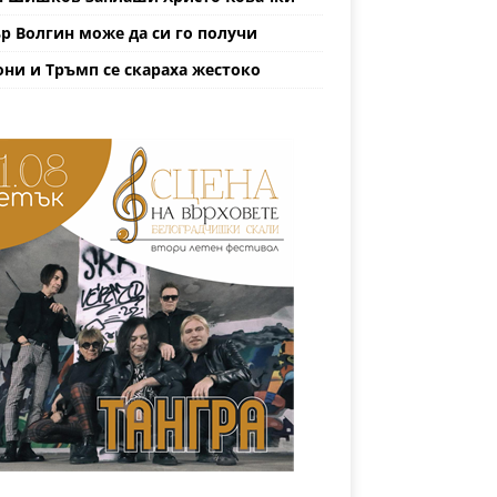
р Волгин може да си го получи
ни и Тръмп се скараха жестоко