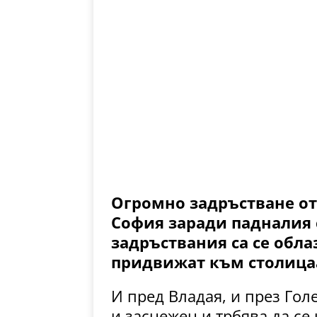
Огромно задръстване о
София заради падналия 
задръствания са се облаз
придвижат към столицаа
И пред Владая, и през Гол
и заснежен и трбява да се