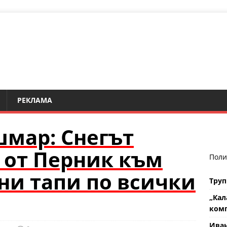
РЕКЛАМА
мар: Снегът
 от Перник към
Поли
ни тапи по всички
Труп
„Кал
комп
Ива