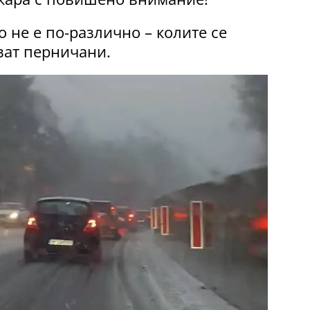
 не е по-различно – колите се
ват перничани.