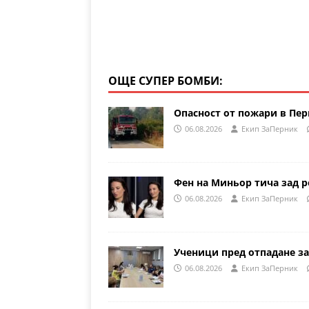
ОЩЕ СУПЕР БОМБИ:
Опасност от пожари в Пе
06.08.2026
Eкип ЗаПерник
Фен на Миньор тича зад р
06.08.2026
Eкип ЗаПерник
Ученици пред отпадане за
06.08.2026
Eкип ЗаПерник