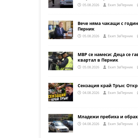
05.08.2026
Eкип ЗаПерник
Вече няма чакащи с годин
Перник
05.08.2026
Eкип ЗаПерник
МВР се намеси: Деца се га
квартал в Перник
05.08.2026
Eкип ЗаПерник
Сензация край Трън: Откр
04.08.2026
Eкип ЗаПерник
Младежи пребиха и обрах
04.08.2026
Eкип ЗаПерник