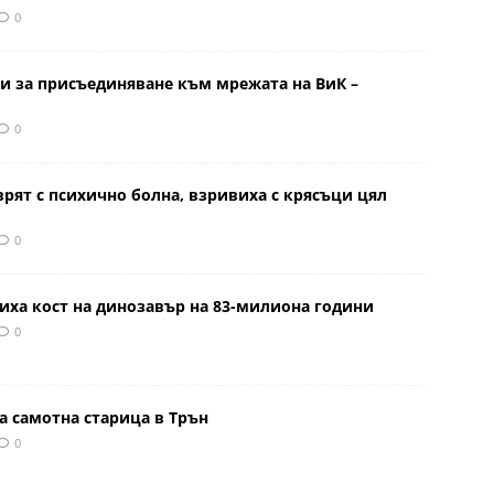
0
и за присъединяване към мрежата на ВиК –
0
врят с психично болна, взривиха с крясъци цял
0
иха кост на динозавър на 83-милиона години
0
а самотна старица в Трън
0