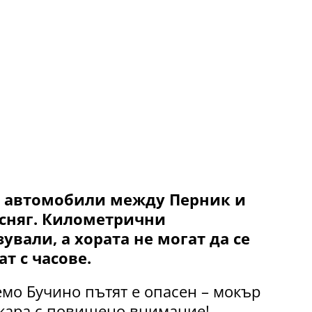
т автомобили между Перник и
сняг. Километрични
ували, а хората не могат да се
т с часове.
емо Бучино пътят е опасен – мокър
 кара с повишено внимание!