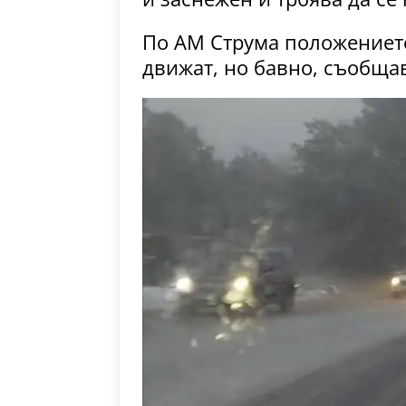
По АМ Струма положението
движат, но бавно, съобща