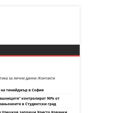
тика за лични данни /
Контакти
 на тинейджър в София
ашниците“ контролират 90% от
аньонките в Студентски град
н Шишков заплаши Христо Ковачки