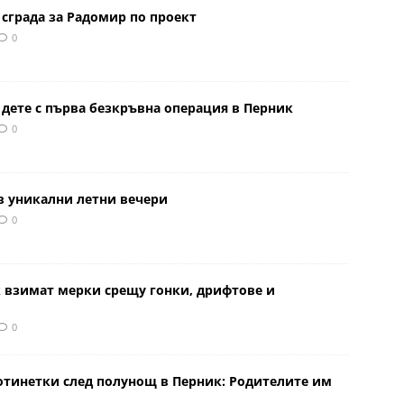
сграда за Радомир по проект
0
 дете с първа безкръвна операция в Перник
0
в уникални летни вечери
0
к взимат мерки срещу гонки, дрифтове и
0
отинетки след полунощ в Перник: Родителите им