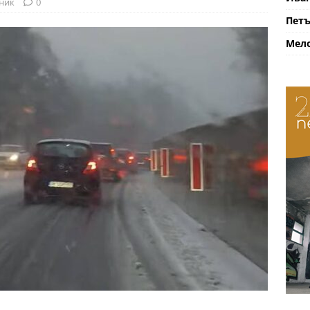
ник
0
Петъ
Мело