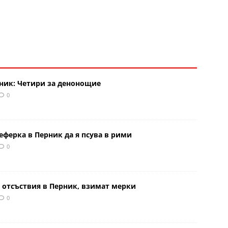
рник: Четири за денонощие
0
еферка в Перник да я псува в рими
0
 отсъствия в Перник, взимат мерки
0