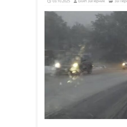
03.10.2025
Eкип ЗаПерник
За Пер