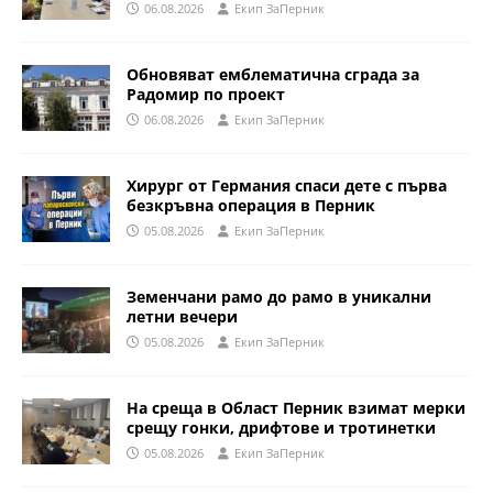
06.08.2026
Eкип ЗаПерник
Обновяват емблематична сграда за
Радомир по проект
06.08.2026
Eкип ЗаПерник
Хирург от Германия спаси дете с първа
безкръвна операция в Перник
05.08.2026
Eкип ЗаПерник
Земенчани рамо до рамо в уникални
летни вечери
05.08.2026
Eкип ЗаПерник
На среща в Област Перник взимат мерки
срещу гонки, дрифтове и тротинетки
05.08.2026
Eкип ЗаПерник