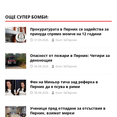
ОЩЕ СУПЕР БОМБИ:
Прокуратурата в Перник се задейства за
принуда спрямо момче на 12 години
07.08.2026
Eкип ЗаПерник
Опасност от пожари в Перник: Четири за
денонощие
06.08.2026
Eкип ЗаПерник
Фен на Миньор тича зад реферка в
Перник да я псува в рими
06.08.2026
Eкип ЗаПерник
Ученици пред отпадане за отсъствия в
Перник, взимат мерки