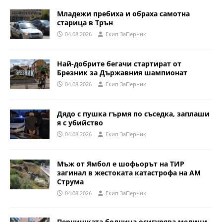
Младежи пребиха и обраха самотна
старица в Трън
04.08.2026
Eкип ЗаПерник
Най-добрите бегачи стартират от
Брезник за Държавния шампионат
04.08.2026
Eкип ЗаПерник
Дядо с пушка гърмя по съседка, заплаши
я с убийство
04.08.2026
Eкип ЗаПерник
Мъж от Ямбол е шофьорът на ТИР
загинал в жестоката катастрофа на АМ
Струма
04.08.2026
Eкип ЗаПерник
Пернишката болница осигурява медици