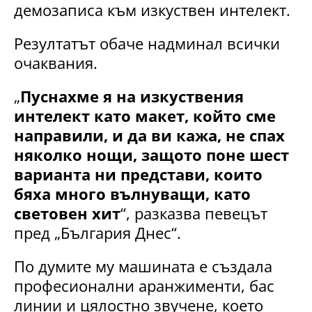
демозаписа към изкуствен интелект.
Резултатът обаче надминал всички
очаквания.
„
Пуснахме я на изкуствения
интелект като макет, който сме
направили, и да ви кажа, не спах
няколко нощи, защото поне шест
варианта ни представи, които
бяха много вълнуващи, като
световен хит
“, разказва певецът
пред „България Днес“.
По думите му машината е създала
професионални аранжименти, бас
линии и цялостно звучене, което