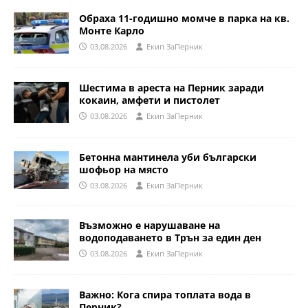
Обраха 11-годишно момче в парка на кв.
Монте Карло
03.08.2026
Eкип ЗаПерник
Шестима в ареста на Перник заради
кокаин, амфети и пистолет
03.08.2026
Eкип ЗаПерник
Бетонна мантинела уби български
шофьор на място
03.08.2026
Eкип ЗаПерник
Възможно е нарушаване на
водоподаването в Трън за един ден
03.08.2026
Eкип ЗаПерник
Важно: Кога спира топлата вода в
Перник?