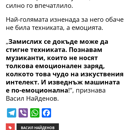
силно го впечатлило.
Най-голямата изненада за него обаче
не била техниката, а емоцията.
„
Замислих се докъде може да
стигне техниката. Познавам
музиканти, които не носят
толкова емоционален заряд,
колкото това чудо на изкуствения
интелект. И изведнъж машината
е по-емоционална
!“, признава
Васил Найденов.
T
Vi
W
F
el
b
h
a
ВАСИЛ НАЙДЕНОВ