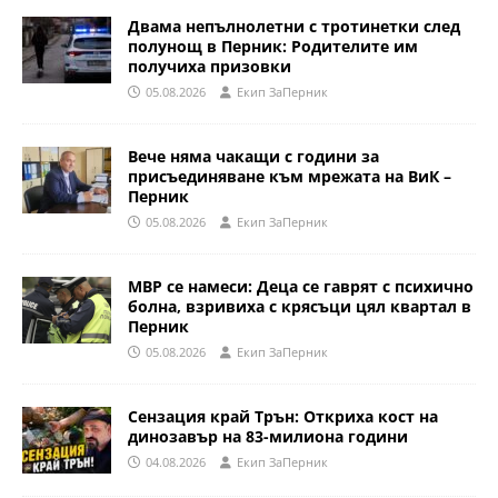
Двама непълнолетни с тротинетки след
полунощ в Перник: Родителите им
получиха призовки
05.08.2026
Eкип ЗаПерник
Вече няма чакащи с години за
присъединяване към мрежата на ВиК –
Перник
05.08.2026
Eкип ЗаПерник
МВР се намеси: Деца се гаврят с психично
болна, взривиха с крясъци цял квартал в
Перник
05.08.2026
Eкип ЗаПерник
Сензация край Трън: Откриха кост на
динозавър на 83-милиона години
04.08.2026
Eкип ЗаПерник