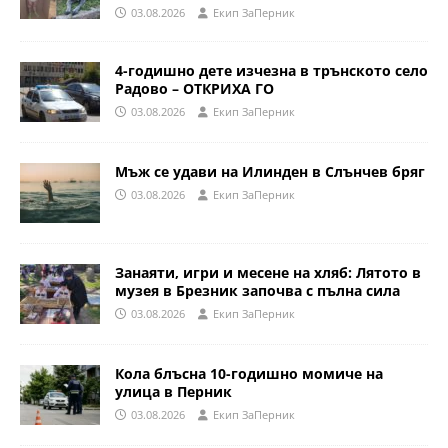
03.08.2026
Eкип ЗаПерник
4-годишно дете изчезна в трънското село
Радово – ОТКРИХА ГО
03.08.2026
Eкип ЗаПерник
Мъж се удави на Илинден в Слънчев бряг
03.08.2026
Eкип ЗаПерник
Занаяти, игри и месене на хляб: Лятото в
музея в Брезник започва с пълна сила
03.08.2026
Eкип ЗаПерник
Кола блъсна 10-годишно момиче на
улица в Перник
03.08.2026
Eкип ЗаПерник