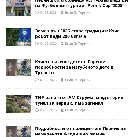
на Футболния турнир „Pernik Cup”2026“
04.08.2026
Eкип ЗаПерник
Земен рън 2026 става традиция: Куче
робот води 200 бегача
04.08.2026
Eкип ЗаПерник
Кучето пазеше детето: Горещи
подробности за изгубеното дете в
Трънско
04.08.2026
Eкип ЗаПерник
ТИР излетя от АМ Струма, след втория
тунел за Перник, има загинал
03.08.2026
Eкип ЗаПерник
Подробности от полицията в Перник за
намереното 4-годишно момче