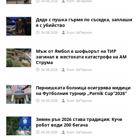
04.08.2026
Eкип ЗаПерник
Дядо с пушка гърмя по съседка, заплаши
я с убийство
04.08.2026
Eкип ЗаПерник
Мъж от Ямбол е шофьорът на ТИР
загинал в жестоката катастрофа на АМ
Струма
04.08.2026
Eкип ЗаПерник
Пернишката болница осигурява медици
на Футболния турнир „Pernik Cup”2026“
04.08.2026
Eкип ЗаПерник
Земен рън 2026 става традиция: Куче
робот води 200 бегача
04.08.2026
Eкип ЗаПерник