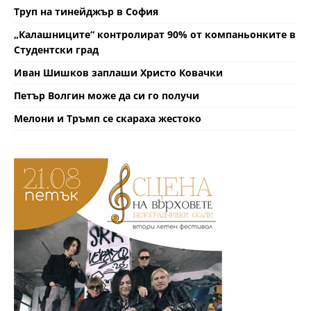
Труп на тинейджър в София
„Калашниците“ контролират 90% от компаньонките в
Студентски град
Иван Шишков заплаши Христо Ковачки
Петър Волгин може да си го получи
Мелони и Тръмп се скараха жестоко