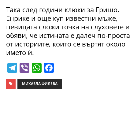
Така след години клюки за Гришо,
Енрике и още куп известни мъже,
певицата сложи точка на слуховете и
обяви, че истината е далеч по-проста
от историите, които се въртят около
името ѝ.
T
Vi
W
F
el
b
h
a
e
er
at
c
МИХАЕЛА ФИЛЕВА
gr
s
e
a
A
b
m
p
o
p
o
k