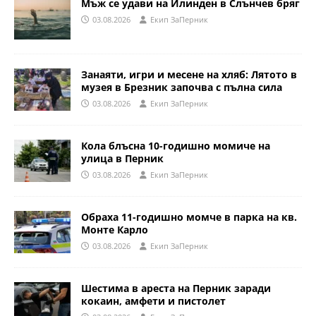
Мъж се удави на Илинден в Слънчев бряг
03.08.2026
Eкип ЗаПерник
Занаяти, игри и месене на хляб: Лятото в
музея в Брезник започва с пълна сила
03.08.2026
Eкип ЗаПерник
Кола блъсна 10-годишно момиче на
улица в Перник
03.08.2026
Eкип ЗаПерник
Обраха 11-годишно момче в парка на кв.
Монте Карло
03.08.2026
Eкип ЗаПерник
Шестима в ареста на Перник заради
кокаин, амфети и пистолет