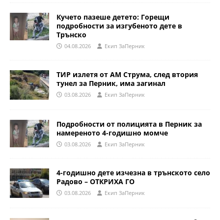
Кучето пазеше детето: Горещи
подробности за изгубеното дете в
Трънско
04.08.2026
Eкип ЗаПерник
ТИР излетя от АМ Струма, след втория
тунел за Перник, има загинал
03.08.2026
Eкип ЗаПерник
Подробности от полицията в Перник за
намереното 4-годишно момче
03.08.2026
Eкип ЗаПерник
4-годишно дете изчезна в трънското село
Радово – ОТКРИХА ГО
03.08.2026
Eкип ЗаПерник