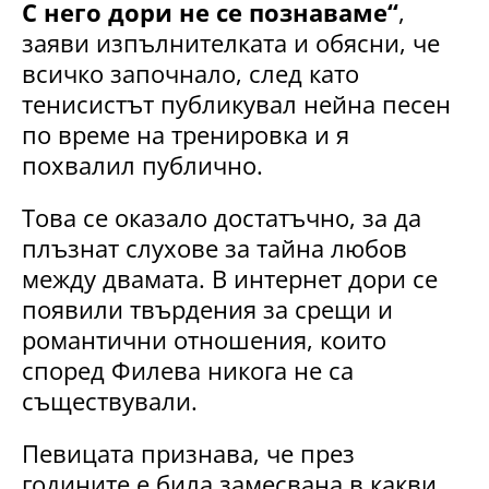
С него дори не се познаваме“
,
заяви изпълнителката и обясни, че
всичко започнало, след като
тенисистът публикувал нейна песен
по време на тренировка и я
похвалил публично.
Това се оказало достатъчно, за да
плъзнат слухове за тайна любов
между двамата. В интернет дори се
появили твърдения за срещи и
романтични отношения, които
според Филева никога не са
съществували.
Певицата признава, че през
годините е била замесвана в какви