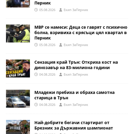
Перник
05.08.2026
Eкип ЗаПерник
МВР се намеси: Деца се гаврят с психично
болна, взривиха с крясъци цял квартал в
Перник
05.08.2026
Eкип ЗаПерник
Сензация край Трън: Откриха кост на
динозавър на 83-милиона години
04.08.2026
Eкип ЗаПерник
Младежи пребиха и обраха самотна
старица в Трън
04.08.2026
Eкип ЗаПерник
Най-добрите бегачи стартират от
Брезник за Държавния шампионат