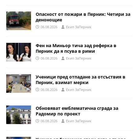
Опасност от пожари в Перник: Четири за
денонощие
06.08.2026
Eкип ЗаПерник
Фен на Миньор тича зад реферка в
Перник да я псува в рими
06.08.2026
Eкип ЗаПерник
Ученици пред отпадане за отсъствия в
Перник, взимат мерки
06.08.2026
Eкип ЗаПерник
Обновяват емблематична сграда за
Радомир по проект
06.08.2026
Eкип ЗаПерник