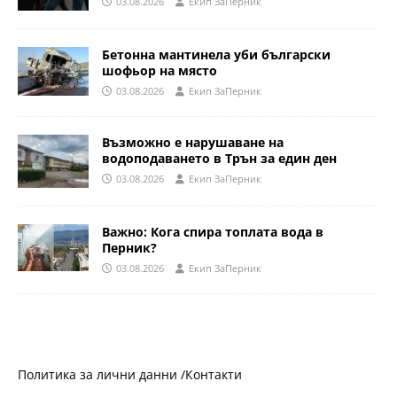
03.08.2026
Eкип ЗаПерник
Бетонна мантинела уби български
шофьор на място
03.08.2026
Eкип ЗаПерник
Възможно е нарушаване на
водоподаването в Трън за един ден
03.08.2026
Eкип ЗаПерник
Важно: Кога спира топлата вода в
Перник?
03.08.2026
Eкип ЗаПерник
Политика за лични данни /
Контакти