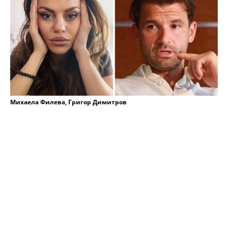
Михаела Филева, Григор Димитров