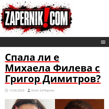
Спала ли е
Михаела Филева с
Григор Димитров?
13.06.2026
Eкип ЗаПерник