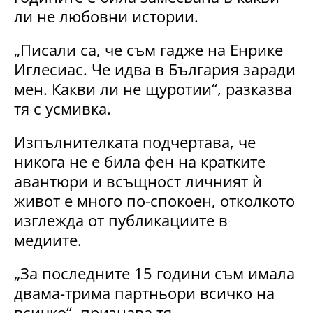
ли не любовни истории.
„Писали са, че съм гадже на Енрике
Иглесиас. Че идва в България заради
мен. Какви ли не щуротии“, разказва
тя с усмивка.
Изпълнителката подчертава, че
никога не е била фен на кратките
авантюри и всъщност личният ѝ
живот е много по-спокоен, отколкото
изглежда от публикациите в
медиите.
„За последните 15 години съм имала
двама-трима партньори всичко на
всичко“, признава тя.