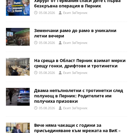
Хирург от Германия спаси дете с първа
безкръвна операция в Перник
05.08.2026
Eкип ЗаПерник
Земенчани рамо до рамо в уникални
летни вечери
05.08.2026
Eкип ЗаПерник
На среща в Област Перник взимат мерки
срещу гонки, дрифтове и тротинетки
05.08.2026
Eкип ЗаПерник
Двама непълнолетни с тротинетки след
полунощ в Перник: Родителите им
получиха призовки
05.08.2026
Eкип ЗаПерник
Вече няма чакащи с години за
присъединяване към мрежата на ВиК –