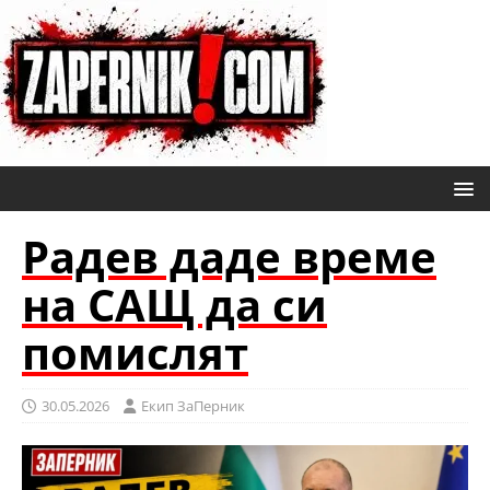
Радев даде време
на САЩ да си
помислят
30.05.2026
Eкип ЗаПерник