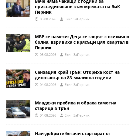
Вече няма чакащи с години за
присъединяване към мрежата на ВиК –
Перник
05.08.2026
Eкип ЗаПерник
МВР се намеси: Деца се гаврят с психично
болна, взривиха с крясъци цял квартал в
Перник
05.08.2026
Eкип ЗаПерник
Сензация край Трън: Откриха кост на
динозавър на 83-милиона години
04.08.2026
Eкип ЗаПерник
Младежи пребиха и обраха самотна
старица в Трън
04.08.2026
Eкип ЗаПерник
Най-добрите бегачи стартират от