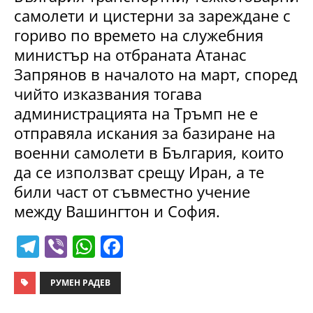
самолети и цистерни за зареждане с
гориво по времето на служебния
министър на отбраната Атанас
Запрянов в началото на март, според
чийто изказвания тогава
администрацията на Тръмп не е
отправяла искания за базиране на
военни самолети в България, които
да се използват срещу Иран, а те
били част от съвместно учение
между Вашингтон и София.
T
Vi
W
F
el
b
h
a
e
er
at
c
РУМЕН РАДЕВ