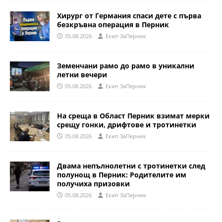
Хирург от Германия спаси дете с първа
безкръвна операция в Перник
05.08.2026
Eкип ЗаПерник
Земенчани рамо до рамо в уникални
летни вечери
05.08.2026
Eкип ЗаПерник
На среща в Област Перник взимат мерки
срещу гонки, дрифтове и тротинетки
05.08.2026
Eкип ЗаПерник
Двама непълнолетни с тротинетки след
полунощ в Перник: Родителите им
получиха призовки
05.08.2026
Eкип ЗаПерник