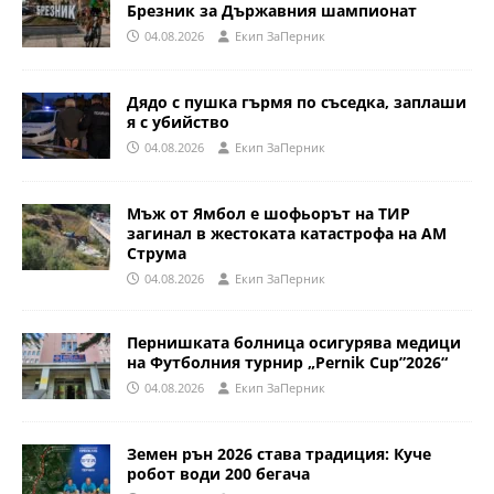
Брезник за Държавния шампионат
04.08.2026
Eкип ЗаПерник
Дядо с пушка гърмя по съседка, заплаши
я с убийство
04.08.2026
Eкип ЗаПерник
Мъж от Ямбол е шофьорът на ТИР
загинал в жестоката катастрофа на АМ
Струма
04.08.2026
Eкип ЗаПерник
Пернишката болница осигурява медици
на Футболния турнир „Pernik Cup”2026“
04.08.2026
Eкип ЗаПерник
Земен рън 2026 става традиция: Куче
робот води 200 бегача