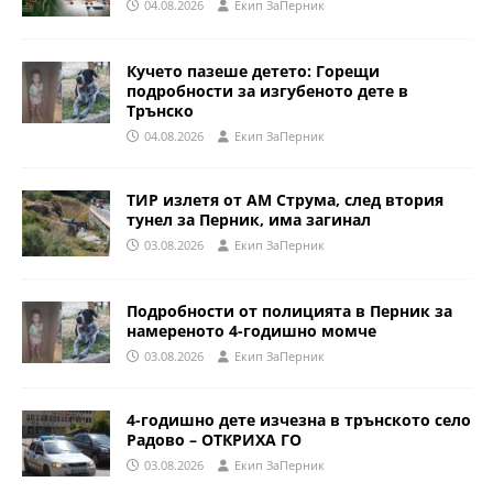
04.08.2026
Eкип ЗаПерник
Кучето пазеше детето: Горещи
подробности за изгубеното дете в
Трънско
04.08.2026
Eкип ЗаПерник
ТИР излетя от АМ Струма, след втория
тунел за Перник, има загинал
03.08.2026
Eкип ЗаПерник
Подробности от полицията в Перник за
намереното 4-годишно момче
03.08.2026
Eкип ЗаПерник
4-годишно дете изчезна в трънското село
Радово – ОТКРИХА ГО
03.08.2026
Eкип ЗаПерник