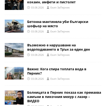
кокаин, амфети и пистолет
03.08.2026
Eкип ЗаПерник
Бетонна мантинела уби български
шофьор на място
03.08.2026
Eкип ЗаПерник
Възможно е нарушаване на
водоподаването в Трън за един ден
03.08.2026
Eкип ЗаПерник
Важно: Кога спира топлата вода в
Перник?
03.08.2026
Eкип ЗаПерник
Болницата в Перник показа как премахва
камъни в пикочния мехур с лазер –
ВИДЕО