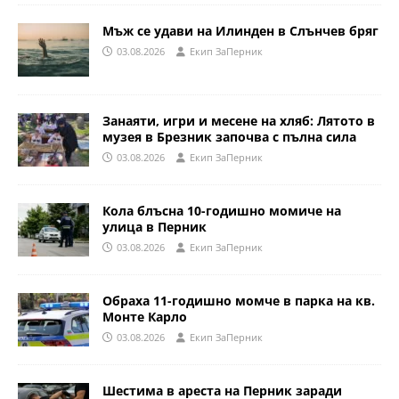
Мъж се удави на Илинден в Слънчев бряг
03.08.2026
Eкип ЗаПерник
Занаяти, игри и месене на хляб: Лятото в
музея в Брезник започва с пълна сила
03.08.2026
Eкип ЗаПерник
Кола блъсна 10-годишно момиче на
улица в Перник
03.08.2026
Eкип ЗаПерник
Обраха 11-годишно момче в парка на кв.
Монте Карло
03.08.2026
Eкип ЗаПерник
Шестима в ареста на Перник заради