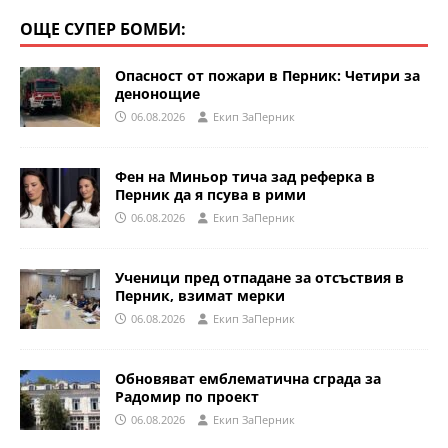
ОЩЕ СУПЕР БОМБИ:
Опасност от пожари в Перник: Четири за
денонощие
06.08.2026
Eкип ЗаПерник
Фен на Миньор тича зад реферка в
Перник да я псува в рими
06.08.2026
Eкип ЗаПерник
Ученици пред отпадане за отсъствия в
Перник, взимат мерки
06.08.2026
Eкип ЗаПерник
Обновяват емблематична сграда за
Радомир по проект
06.08.2026
Eкип ЗаПерник