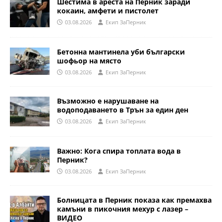
Шестима в ареста на Перник заради
кокаин, амфети и пистолет
03.08.2026
Eкип ЗаПерник
Бетонна мантинела уби български
шофьор на място
03.08.2026
Eкип ЗаПерник
Възможно е нарушаване на
водоподаването в Трън за един ден
03.08.2026
Eкип ЗаПерник
Важно: Кога спира топлата вода в
Перник?
03.08.2026
Eкип ЗаПерник
Болницата в Перник показа как премахва
камъни в пикочния мехур с лазер –
ВИДЕО