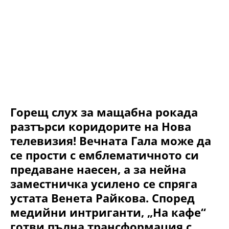
Горещ слух за мащабна рокада
разтърси коридорите на Нова
телевизия! Вечната Гала може да
се прости с емблематичното си
предаване наесен, а за нейна
заместничка усилено се спряга
устата Венета Райкова. Според
медийни интриганти, „На кафе“
готви пълна трансформация с