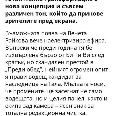
нова концепция и съвсем
различен тон, който да прикове
зрителите пред екрана.
Възможната поява на Венета
Райкова вече наелектризира ефира.
Въпреки че преди година тя бе
изхвърлена бързо от Би Ти Ви след
кратък, но скандален престой в
„Преди обед“, нейният огромен опит
я прави водещ кандидат за
наследница на Гала. Мълвата носи,
че промените ще засегнат не само
водещата, но и целия панел, както и
екипа зад камера – ясен знак за
тотална редакционна чистка.