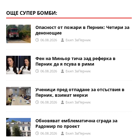
ОЩЕ СУПЕР БОМБИ:
Опасност от пожари в Перник: Четири за
денонощие
06.08.2026
Eкип ЗаПерник
Фен на Миньор тича зад реферка в
Перник да я псува в рими
06.08.2026
Eкип ЗаПерник
Ученици пред отпадане за отсъствия в
Перник, взимат мерки
06.08.2026
Eкип ЗаПерник
Обновяват емблематична сграда за
Радомир по проект
06.08.2026
Eкип ЗаПерник