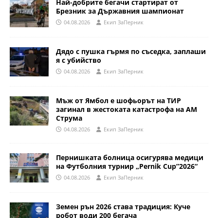
Най-добрите бегачи стартират от
Брезник за Държавния шампионат
04.08.2026
Eкип ЗаПерник
Дядо с пушка гърмя по съседка, заплаши
я с убийство
04.08.2026
Eкип ЗаПерник
Мъж от Ямбол е шофьорът на ТИР
загинал в жестоката катастрофа на АМ
Струма
04.08.2026
Eкип ЗаПерник
Пернишката болница осигурява медици
на Футболния турнир „Pernik Cup”2026“
04.08.2026
Eкип ЗаПерник
Земен рън 2026 става традиция: Куче
робот води 200 бегача