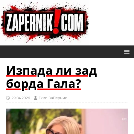
Изпада ли зад
борда Гала?
29.04.2026
Eкип ЗаПерник