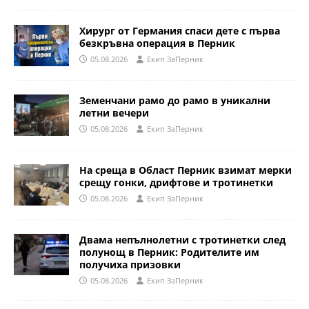
Хирург от Германия спаси дете с първа
безкръвна операция в Перник
05.08.2026
Eкип ЗаПерник
Земенчани рамо до рамо в уникални
летни вечери
05.08.2026
Eкип ЗаПерник
На среща в Област Перник взимат мерки
срещу гонки, дрифтове и тротинетки
05.08.2026
Eкип ЗаПерник
Двама непълнолетни с тротинетки след
полунощ в Перник: Родителите им
получиха призовки
05.08.2026
Eкип ЗаПерник