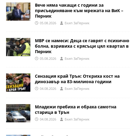
Вече няма чакащи с години за
присъединяване към мрежата на ВиК –
Перник
05.08.2026
Eкип ЗаПерник
МВР се намеси: Деца се гаврят с психично
болна, взривиха с крясъци цял квартал в
Перник
05.08.2026
Eкип ЗаПерник
Сензация край Трън: Откриха кост на
динозавър на 83-милиона години
04.08.2026
Eкип ЗаПерник
Младежи пребиха и обраха самотна
старица в Трън
04.08.2026
Eкип ЗаПерник