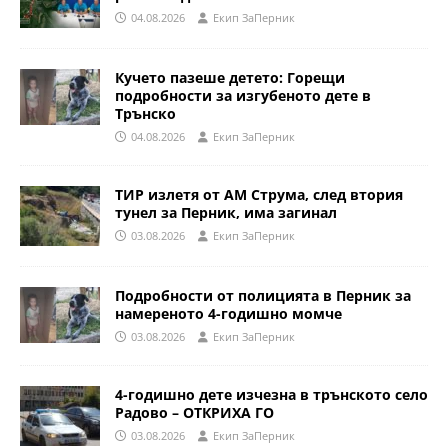
04.08.2026
Eкип ЗаПерник
Кучето пазеше детето: Горещи
подробности за изгубеното дете в
Трънско
04.08.2026
Eкип ЗаПерник
ТИР излетя от АМ Струма, след втория
тунел за Перник, има загинал
03.08.2026
Eкип ЗаПерник
Подробности от полицията в Перник за
намереното 4-годишно момче
03.08.2026
Eкип ЗаПерник
4-годишно дете изчезна в трънското село
Радово – ОТКРИХА ГО
03.08.2026
Eкип ЗаПерник