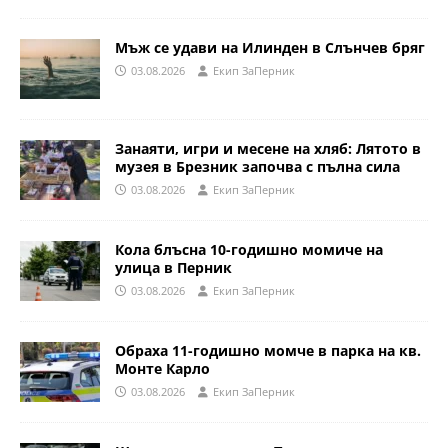
Мъж се удави на Илинден в Слънчев бряг
03.08.2026
Eкип ЗаПерник
Занаяти, игри и месене на хляб: Лятото в
музея в Брезник започва с пълна сила
03.08.2026
Eкип ЗаПерник
Кола блъсна 10-годишно момиче на
улица в Перник
03.08.2026
Eкип ЗаПерник
Обраха 11-годишно момче в парка на кв.
Монте Карло
03.08.2026
Eкип ЗаПерник