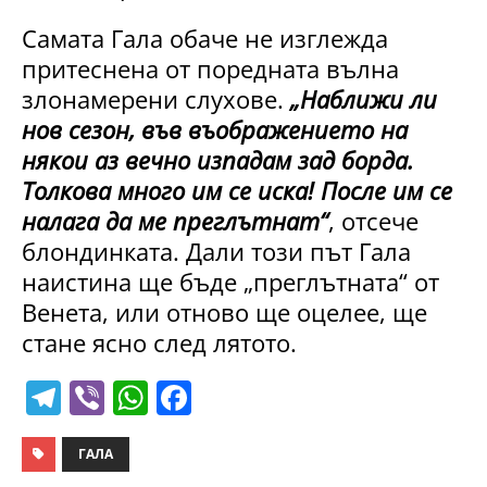
Самата Гала обаче не изглежда
притеснена от поредната вълна
злонамерени слухове.
„Наближи ли
нов сезон, във въображението на
някои аз вечно изпадам зад борда.
Толкова много им се иска! После им се
налага да ме преглътнат“
, отсече
блондинката. Дали този път Гала
наистина ще бъде „преглътната“ от
Венета, или отново ще оцелее, ще
стане ясно след лятото.
T
Vi
W
F
el
b
h
a
e
er
at
c
ГАЛА