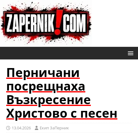
Перничани
посрещнаха
Възкресение
Христово с песен
13.04.2026
Eкип ЗаПерник