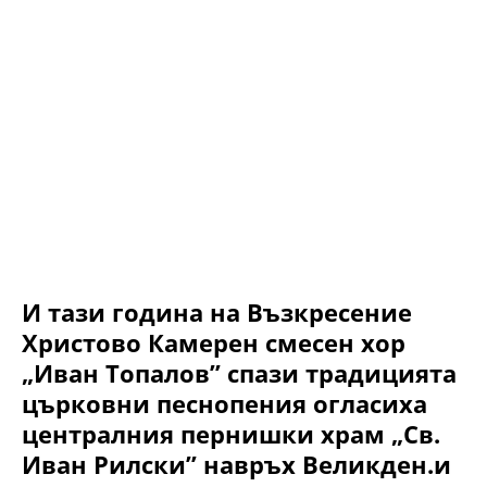
И тази година на Възкресение
Христово Камерен смесен хор
„Иван Топалов” спази традицията
църковни песнопения огласиха
централния пернишки храм „Св.
Иван Рилски” навръх Великден.и