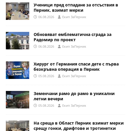
Ученици пред отпадане за отсъствия в
Перник, взимат мерки
06.08.2026
Eкип ЗаПерник
Обновяват емблематична сграда за
Радомир по проект
06.08.2026
Eкип ЗаПерник
Хирург от Германия спаси дете с първа
безкръвна операция в Перник
05.08.2026
Eкип ЗаПерник
Земенчани рамо до рамо в уникални
летни вечери
05.08.2026
Eкип ЗаПерник
На среща в Област Перник взимат мерки
срещу гонки, дрифтове и тротинетки