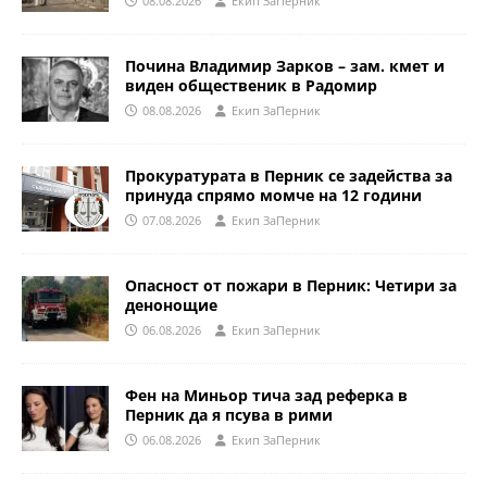
08.08.2026
Eкип ЗаПерник
Почина Владимир Зарков – зам. кмет и
виден общественик в Радомир
08.08.2026
Eкип ЗаПерник
Прокуратурата в Перник се задейства за
принуда спрямо момче на 12 години
07.08.2026
Eкип ЗаПерник
Опасност от пожари в Перник: Четири за
денонощие
06.08.2026
Eкип ЗаПерник
Фен на Миньор тича зад реферка в
Перник да я псува в рими
06.08.2026
Eкип ЗаПерник