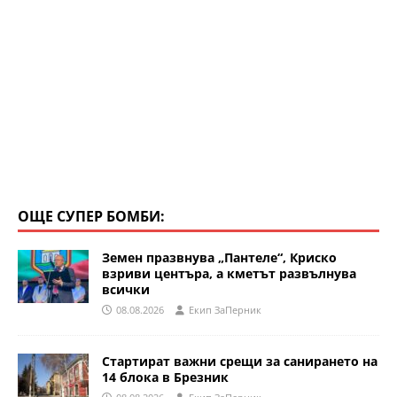
ОЩЕ СУПЕР БОМБИ:
Земен празвнува „Пантеле“, Криско
взриви центъра, а кметът развълнува
всички
08.08.2026
Eкип ЗаПерник
Стартират важни срещи за санирането на
14 блока в Брезник