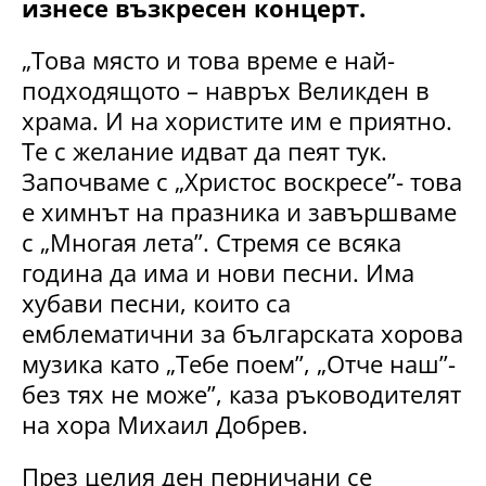
изнесе възкресен концерт.
„Това място и това време е най-
подходящото – навръх Великден в
храма. И на хористите им е приятно.
Те с желание идват да пеят тук.
Започваме с „Христос воскресе”- това
е химнът на празника и завършваме
с „Многая лета”. Стремя се всяка
година да има и нови песни. Има
хубави песни, които са
емблематични за българската хорова
музика като „Тебе поем”, „Отче наш”-
без тях не може”, каза ръководителят
на хора Михаил Добрев.
През целия ден перничани се