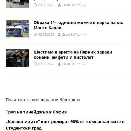
03.08.2026
Eкип ЗаПерник
Обраха 11-годишно момче в парка на кв.
Монте Карло
03.08.2026
Eкип ЗаПерник
Шестима в ареста на Перник заради
кокаин, амфети и пистолет
03.08.2026
Eкип ЗаПерник
Политика за лични данни /
Контакти
Труп на тинейджър в София
„Калашниците“ контролират 90% от компаньонките в
Студентски град