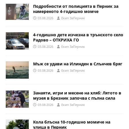
Подробности от полицията в Перник за
намереното 4-годишно момче
03.08.2026
Eкип ЗаПерник
4-годишно дете изчезна в трънското село
Радово – ОТКРИХА ГО
03.08.2026
Eкип ЗаПерник
Мъж се удави на Илинден в Слънчев бряг
03.08.2026
Eкип ЗаПерник
Занаяти, игри и месене на хляб: Лятото в
музея в Брезник започва с пълна сила
03.08.2026
Eкип ЗаПерник
Кола блъсна 10-годишно момиче на
улица в Перник