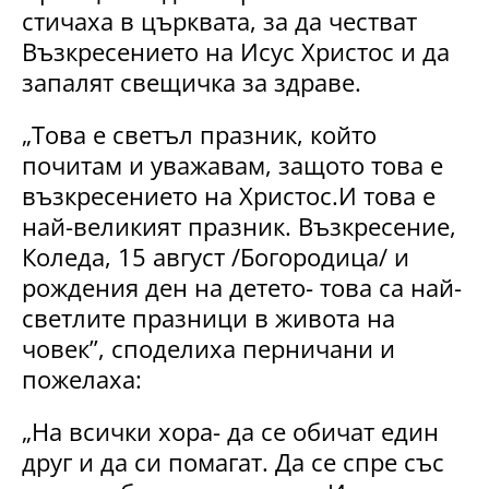
стичаха в църквата, за да честват
Възкресението на Исус Христос и да
запалят свещичка за здраве.
„Това е светъл празник, който
почитам и уважавам, защото това е
възкресението на Христос.И това е
най-великият празник. Възкресение,
Коледа, 15 август /Богородица/ и
рождения ден на детето- това са най-
светлите празници в живота на
човек”, споделиха перничани и
пожелаха:
„На всички хора- да се обичат един
друг и да си помагат. Да се спре със