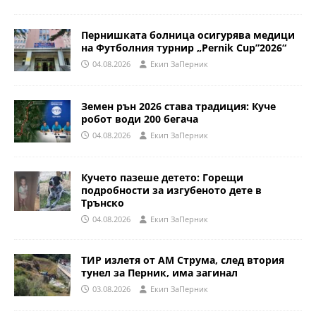
Пернишката болница осигурява медици
на Футболния турнир „Pernik Cup”2026“
04.08.2026
Eкип ЗаПерник
Земен рън 2026 става традиция: Куче
робот води 200 бегача
04.08.2026
Eкип ЗаПерник
Кучето пазеше детето: Горещи
подробности за изгубеното дете в
Трънско
04.08.2026
Eкип ЗаПерник
ТИР излетя от АМ Струма, след втория
тунел за Перник, има загинал
03.08.2026
Eкип ЗаПерник