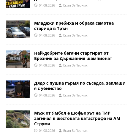
04.08.2026
Eкип ЗаПерник
Младежи пребиха и обраха самотна
старица в Трън
04.08.2026
Eкип ЗаПерник
Най-добрите бегачи стартират от
Брезник за Държавния шампионат
04.08.2026
Eкип ЗаПерник
Дядо с пушка гърмя по съседка, заплаши
я с убийство
04.08.2026
Eкип ЗаПерник
Мъж от Ямбол е шофьорът на ТИР
загинал в жестоката катастрофа на АМ
Струма
04.08.2026
Eкип ЗаПерник