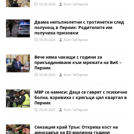
05.08.2026
Eкип ЗаПерник
Двама непълнолетни с тротинетки след
полунощ в Перник: Родителите им
получиха призовки
05.08.2026
Eкип ЗаПерник
Вече няма чакащи с години за
присъединяване към мрежата на ВиК –
Перник
05.08.2026
Eкип ЗаПерник
МВР се намеси: Деца се гаврят с психично
болна, взривиха с крясъци цял квартал в
Перник
05.08.2026
Eкип ЗаПерник
Сензация край Трън: Откриха кост на
динозавър на 83-милиона години