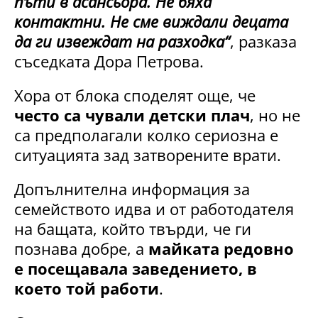
пъти в асансьора. Не бяха
контактни. Не сме виждали децата
да ги извеждат на разходка“
, разказа
съседката Дора Петрова.
Хора от блока споделят още, че
често са чували детски плач
, но не
са предполагали колко сериозна е
ситуацията зад затворените врати.
Допълнителна информация за
семейството идва и от работодателя
на бащата, който твърди, че ги
познава добре, а
майката редовно
е посещавала заведението, в
което той работи
.