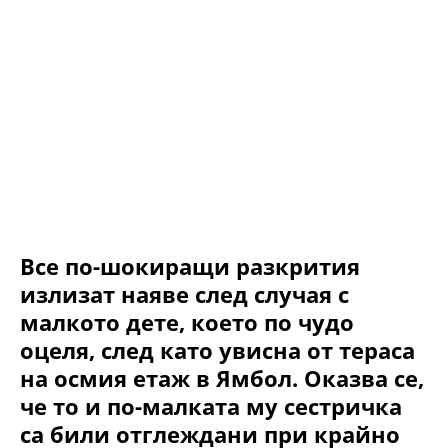
Все по-шокиращи разкрития
излизат наяве след случая с
малкото дете, което по чудо
оцеля, след като увисна от тераса
на осмия етаж в Ямбол. Оказва се,
че то и по-малката му сестричка
са били отглеждани при крайно