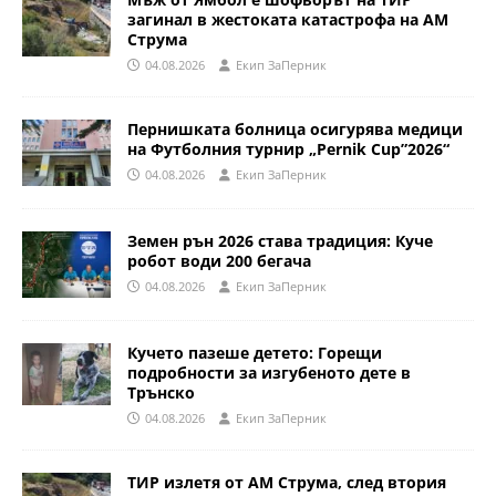
загинал в жестоката катастрофа на АМ
Струма
04.08.2026
Eкип ЗаПерник
Пернишката болница осигурява медици
на Футболния турнир „Pernik Cup”2026“
04.08.2026
Eкип ЗаПерник
Земен рън 2026 става традиция: Куче
робот води 200 бегача
04.08.2026
Eкип ЗаПерник
Кучето пазеше детето: Горещи
подробности за изгубеното дете в
Трънско
04.08.2026
Eкип ЗаПерник
ТИР излетя от АМ Струма, след втория