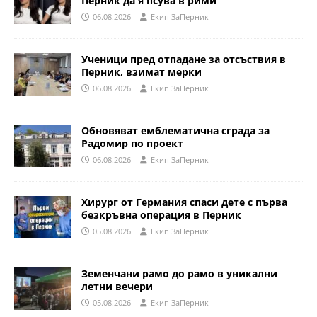
Перник да я псува в рими
06.08.2026
Eкип ЗаПерник
Ученици пред отпадане за отсъствия в
Перник, взимат мерки
06.08.2026
Eкип ЗаПерник
Обновяват емблематична сграда за
Радомир по проект
06.08.2026
Eкип ЗаПерник
Хирург от Германия спаси дете с първа
безкръвна операция в Перник
05.08.2026
Eкип ЗаПерник
Земенчани рамо до рамо в уникални
летни вечери
05.08.2026
Eкип ЗаПерник