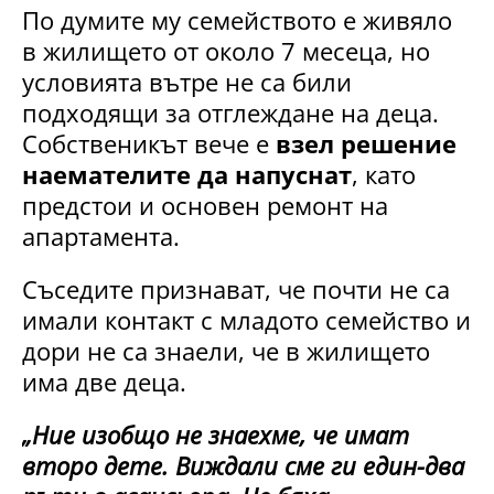
По думите му семейството е живяло
в жилището от около 7 месеца, но
условията вътре не са били
подходящи за отглеждане на деца.
Собственикът вече е
взел решение
наемателите да напуснат
, като
предстои и основен ремонт на
апартамента.
Съседите признават, че почти не са
имали контакт с младото семейство и
дори не са знаели, че в жилището
има две деца.
„Ние изобщо не знаехме, че имат
второ дете. Виждали сме ги един-два