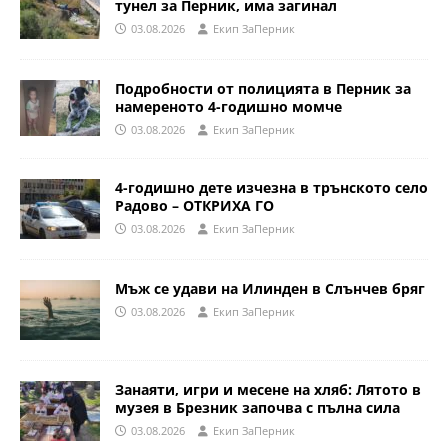
тунел за Перник, има загинал
03.08.2026
Eкип ЗаПерник
Подробности от полицията в Перник за
намереното 4-годишно момче
03.08.2026
Eкип ЗаПерник
4-годишно дете изчезна в трънското село
Радово – ОТКРИХА ГО
03.08.2026
Eкип ЗаПерник
Мъж се удави на Илинден в Слънчев бряг
03.08.2026
Eкип ЗаПерник
Занаяти, игри и месене на хляб: Лятото в
музея в Брезник започва с пълна сила
03.08.2026
Eкип ЗаПерник