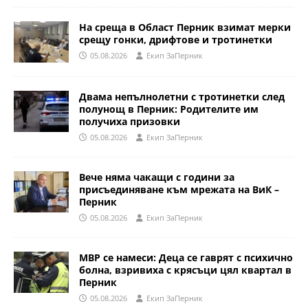
На среща в Област Перник взимат мерки
срещу гонки, дрифтове и тротинетки
05.08.2026
Eкип ЗаПерник
Двама непълнолетни с тротинетки след
полунощ в Перник: Родителите им
получиха призовки
05.08.2026
Eкип ЗаПерник
Вече няма чакащи с години за
присъединяване към мрежата на ВиК –
Перник
05.08.2026
Eкип ЗаПерник
МВР се намеси: Деца се гаврят с психично
болна, взривиха с крясъци цял квартал в
Перник
05.08.2026
Eкип ЗаПерник