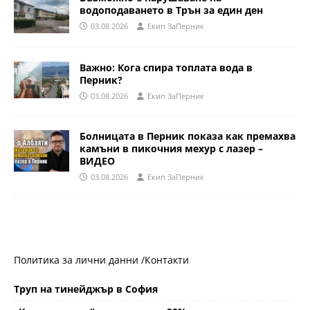
водоподаването в Трън за един ден
03.08.2026
Eкип ЗаПерник
Важно: Кога спира топлата вода в
Перник?
03.08.2026
Eкип ЗаПерник
Болницата в Перник показа как премахва
камъни в пикочния мехур с лазер –
ВИДЕО
03.08.2026
Eкип ЗаПерник
Политика за лични данни /
Контакти
Труп на тинейджър в София