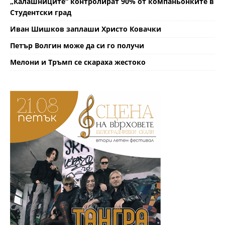
„Калашниците“ контролират 90% от компаньонките в
Студентски град
Иван Шишков заплаши Христо Ковачки
Петър Волгин може да си го получи
Мелони и Тръмп се скараха жестоко