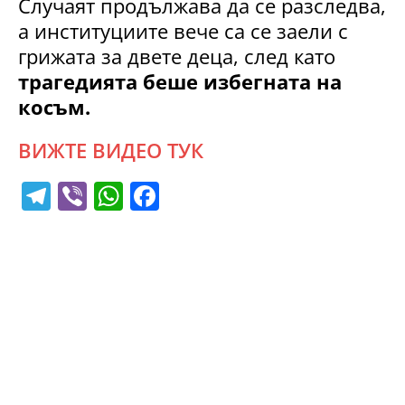
Случаят продължава да се разследва,
а институциите вече са се заели с
грижата за двете деца, след като
трагедията беше избегната на
косъм.
ВИЖТЕ ВИДЕО ТУК
T
Vi
W
F
el
b
h
a
e
er
at
c
gr
s
e
a
A
b
m
p
o
p
o
k