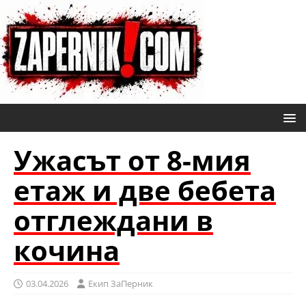
Ужасът от 8-мия
етаж и две бебета
отглеждани в
кочина
03.04.2026
Eкип ЗаПерник