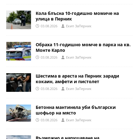
Кола блъсна 10-годишно момиче на
улица в Перник
03.08.2026
Eкип ЗаПерник
Обраха 11-годишно момче в парка на кв.
Монте Карло
03.08.2026
Eкип ЗаПерник
Шестима в ареста на Перник заради
кокаин, амфети и пистолет
03.08.2026
Eкип ЗаПерник
Бетонна мантинела уби български
шофьор на място
03.08.2026
Eкип ЗаПерник
Възможно е нарушаване на