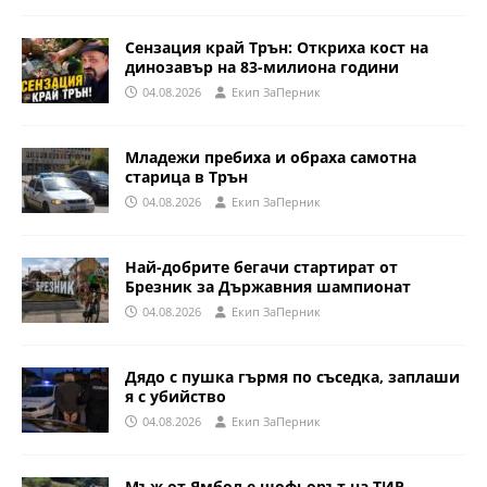
Сензация край Трън: Откриха кост на
динозавър на 83-милиона години
04.08.2026
Eкип ЗаПерник
Младежи пребиха и обраха самотна
старица в Трън
04.08.2026
Eкип ЗаПерник
Най-добрите бегачи стартират от
Брезник за Държавния шампионат
04.08.2026
Eкип ЗаПерник
Дядо с пушка гърмя по съседка, заплаши
я с убийство
04.08.2026
Eкип ЗаПерник
Мъж от Ямбол е шофьорът на ТИР