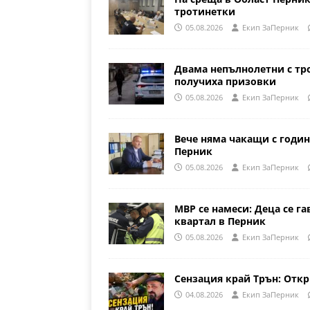
тротинетки
05.08.2026
Eкип ЗаПерник
Двама непълнолетни с тр
получиха призовки
05.08.2026
Eкип ЗаПерник
Вече няма чакащи с годин
Перник
05.08.2026
Eкип ЗаПерник
МВР се намеси: Деца се га
квартал в Перник
05.08.2026
Eкип ЗаПерник
Сензация край Трън: Откр
04.08.2026
Eкип ЗаПерник