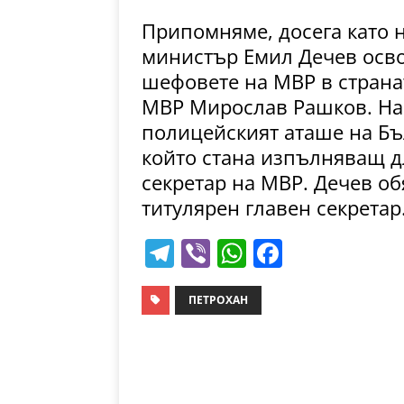
Припомняме, досега като
министър Емил Дечев осво
шефовете на МВР в странат
МВР Мирослав Рашков. На 
полицейският аташе на Бъ
който стана изпълняващ д
секретар на МВР. Дечев об
титулярен главен секретар
T
Vi
W
F
el
b
h
a
e
er
at
c
ПЕТРОХАН
gr
s
e
a
A
b
m
p
o