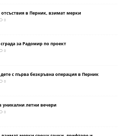
 отсъствия в Перник, взимат мерки
0
сграда за Радомир по проект
0
 дете с първа безкръвна операция в Перник
0
в уникални летни вечери
0
к взимат мерки срещу гонки, дрифтове и