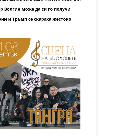
р Волгин може да си го получи
ни и Тръмп се скараха жестоко