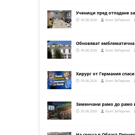
Ученици пред отпадане за
06.08.2026
Eкип ЗаПерник
Обновяват емблематична 
06.08.2026
Eкип ЗаПерник
Хирург от Германия спаси
05.08.2026
Eкип ЗаПерник
Земенчани рамо до рамо 
05.08.2026
Eкип ЗаПерник
На среща в Област Перни