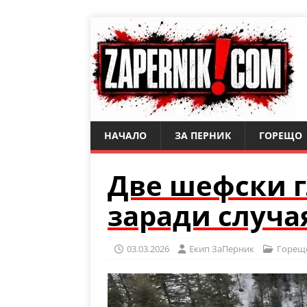
НАЧАЛО
ЗА ПЕРНИК
ГОРЕЩО
Две шефски г
заради случа
03.03.2026
Eкип ЗаПерник
Горещ