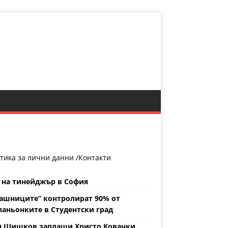
тика за лични данни /
Контакти
 на тинейджър в София
ашниците“ контролират 90% от
аньонките в Студентски град
н Шишков заплаши Христо Ковачки