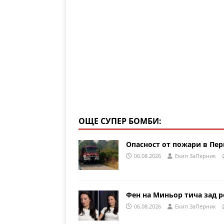
p
o
k
ОЩЕ СУПЕР БОМБИ:
Опасност от пожари в Пе
06.08.2026
Eкип ЗаПерник
Фен на Миньор тича зад р
06.08.2026
Eкип ЗаПерник