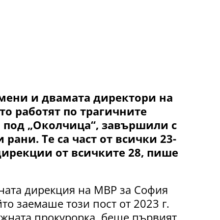
мени и двамата директори на
то работят по трагичните
и под „Околчица“, завършили с
 рани. Те са част от всички 23-
ирекции от всичките 28, пише
ната дирекция на МВР за София
то заемаше този пост от 2023 г.
ъжната прокурорка, беше първият