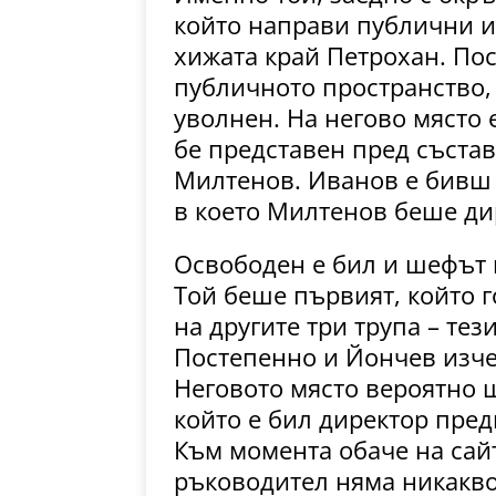
който направи публични и
хижата край Петрохан. Пос
публичното пространство, д
уволнен. На негово място
бе представен пред съста
Милтенов. Иванов е бивш 
в което Милтенов беше ди
Освободен е бил и шефът
Той беше първият, който 
на другите три трупа – те
Постепенно и Йончев изче
Неговото място вероятно щ
който е бил директор пред
Към момента обаче на сай
ръководител няма никакво