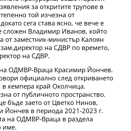
зявления за откритите трупове в
тепенно той изчезна от
окато сега става ясно, че вече е
 е сложен Владимир Иванов, който
ва от заместник-министър Калоян
зам.директор на СДВР по времето,
ректор на СДВР.
 на ОДМВР-Враца Красимир Йончев.
говори официално след откриването
зи в кемпера край Околчица.
зна от публичното пространство.
е бъде заето от Цветко Нинов,
и Йончев в периода 2021-2023 г.
та на ОДМВР-Враца в раздела
 име.