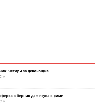
рник: Четири за денонощие
0
еферка в Перник да я псува в рими
0