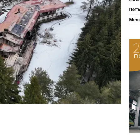
Петъ
Мело