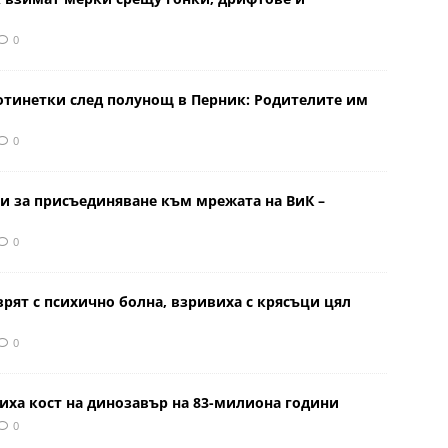
0
отинетки след полунощ в Перник: Родителите им
0
и за присъединяване към мрежата на ВиК –
0
врят с психично болна, взривиха с крясъци цял
0
иха кост на динозавър на 83-милиона години
0