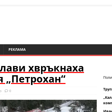
РЕКЛАМА
лави хвръкнаха
я „Петрохан“
Поли
Труп
о
0
„Кал
комп
Ива