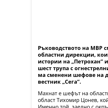
Ръководството на МВР с
областни дирекции, кои
истории на „Петрохан“ 
шест трупа с огнестрелни
ма сменени шефове на д
вестник „Сега“.
Махнат е шефът на област
област Тихомир Цонев, кой
Именно той, заедно с окр