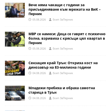
Вече няма чакащи с години за
присъединяване към мрежата на ВиК –
Перник
05.08.2026
Eкип ЗаПерник
МВР се намеси: Деца се гаврят с психично
болна, взривиха с крясъци цял квартал в
Перник
05.08.2026
Eкип ЗаПерник
Сензация край Трън: Откриха кост на
динозавър на 83-милиона години
04.08.2026
Eкип ЗаПерник
Младежи пребиха и обраха самотна
старица в Трън
04.08.2026
Eкип ЗаПерник