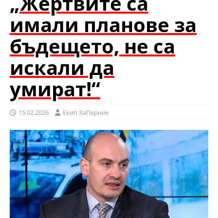
„Жертвите са
имали планове за
бъдещето, не са
искали да
умират!“
15.02.2026
Eкип ЗаПерник