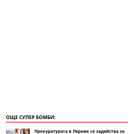
p
o
k
ОЩЕ СУПЕР БОМБИ:
Прокуратурата в Перник се задейства за