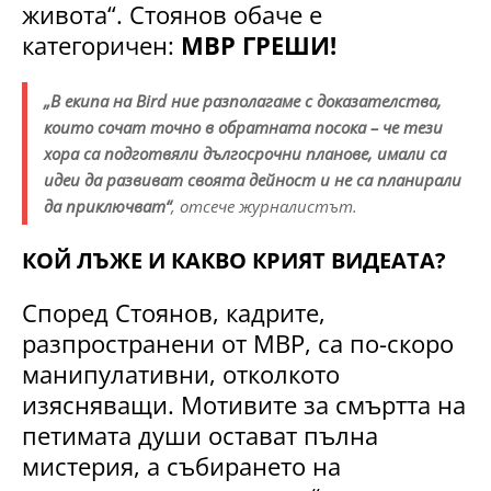
живота“. Стоянов обаче е
категоричен:
МВР ГРЕШИ!
„В екипа на Bird ние разполагаме с доказателства,
които сочат точно в обратната посока – че тези
хора са подготвяли дългосрочни планове, имали са
идеи да развиват своята дейност и не са планирали
да приключват“
, отсече журналистът.
КОЙ ЛЪЖЕ И КАКВО КРИЯТ ВИДЕАТА?
Според Стоянов, кадрите,
разпространени от МВР, са по-скоро
манипулативни, отколкото
изясняващи. Мотивите за смъртта на
петимата души остават пълна
мистерия, а събирането на