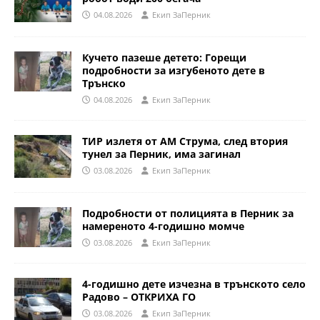
04.08.2026
Eкип ЗаПерник
Кучето пазеше детето: Горещи
подробности за изгубеното дете в
Трънско
04.08.2026
Eкип ЗаПерник
ТИР излетя от АМ Струма, след втория
тунел за Перник, има загинал
03.08.2026
Eкип ЗаПерник
Подробности от полицията в Перник за
намереното 4-годишно момче
03.08.2026
Eкип ЗаПерник
4-годишно дете изчезна в трънското село
Радово – ОТКРИХА ГО
03.08.2026
Eкип ЗаПерник