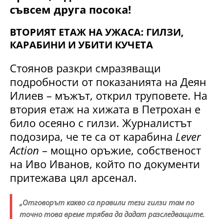
съвсем друга посока!
ВТОРИЯТ ЕТАЖ НА УЖАСА: ГИЛЗИ,
КАРАБИНИ И УБИТИ КУЧЕТА
Стоянов разкри смразяващи
подробности от показанията на Деян
Илиев – мъжът, открил труповете. На
втория етаж на хижата в Петрохан е
било осеяно с гилзи. Журналистът
подозира, че те са от карабина
Lever
Action
– мощно оръжие, собственост
на Иво Иванов, който по документи
притежава цял арсенал.
„Отговорът какво са правили тези гилзи там по
точно това време трябва да дадат разследващите.