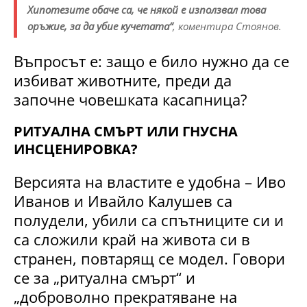
Хипотезите обаче са, че някой е използвал това
оръжие, за да убие кучетата“
, коментира Стоянов.
Въпросът е: защо е било нужно да се
избиват животните, преди да
започне човешката касапница?
РИТУАЛНА СМЪРТ ИЛИ ГНУСНА
ИНСЦЕНИРОВКА?
Версията на властите е удобна – Иво
Иванов и Ивайло Калушев са
полудели, убили са спътниците си и
са сложили край на живота си в
странен, повтарящ се модел. Говори
се за „ритуална смърт“ и
„доброволно прекратяване на