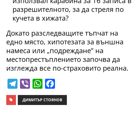
използвал карабина за 16 записа в
разрешителното, за да стреля по
кучета в хижата?
Докато разследващите тъпчат на
едно място, хипотезата за външна
намеса или „подреждане“ на
местопрестъплението започва да
изглежда все по-страховито реална.
T
Vi
W
F
el
b
h
a
e
er
at
c
ДИМИТЪР СТОЯНОВ
gr
s
e
a
A
b
m
p
o