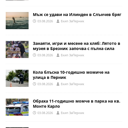
Мъж се удави на Илинден в Слънчев бряг
03.08.2026
Eкип ЗаПерник
Занаяти, игри и месене на хляб: Лятото в
музея в Брезник започва с пълна сила
03.08.2026
Eкип ЗаПерник
Кола блъсна 10-годишно момиче на
улица в Перник
03.08.2026
Eкип ЗаПерник
Обраха 11-годишно момче в парка на кв.
Монте Карло
03.08.2026
Eкип ЗаПерник