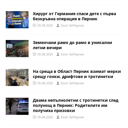
Хирург от Германия спаси дете с първа
безкръвна операция в Перник
05.08.2026
Eкип ЗаПерник
Земенчани рамо до рамо в уникални
летни вечери
05.08.2026
Eкип ЗаПерник
На среща в Област Перник взимат мерки
срещу гонки, дрифтове и тротинетки
05.08.2026
Eкип ЗаПерник
Двама непълнолетни с тротинетки след
полунощ в Перник: Родителите им
получиха призовки
05.08.2026
Eкип ЗаПерник