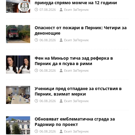
принуда спрямо момче на 12 години
07.08.2026
Eкип ЗаПерник
Опасност от пожари в Перник: Четири за
денонощие
06.08.2026
Eкип ЗаПерник
Фен на Миньор тича зад реферка в
Перник да я псува в рими
06.08.2026
Eкип ЗаПерник
Ученици пред отпадане за отсъствия в
Перник, взимат мерки
06.08.2026
Eкип ЗаПерник
Обновяват емблематична сграда за
Радомир по проект
06.08.2026
Eкип ЗаПерник