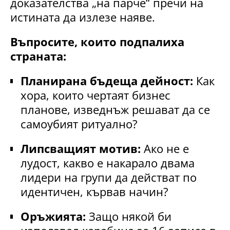
доказателства „на парче“ пречи на
истината да излезе наяве.
Въпросите, които подпалиха
страната:
Планирана бъдеща дейност:
Как
хора, които чертаят бизнес
планове, изведнъж решават да се
самоубият ритуално?
Липсващият мотив:
Ако не е
лудост, какво е накарало двама
лидери на групи да действат по
идентичен, кървав начин?
Оръжията:
Защо някой би