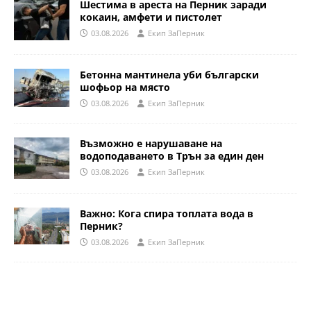
Шестима в ареста на Перник заради
кокаин, амфети и пистолет
03.08.2026
Eкип ЗаПерник
Бетонна мантинела уби български
шофьор на място
03.08.2026
Eкип ЗаПерник
Възможно е нарушаване на
водоподаването в Трън за един ден
03.08.2026
Eкип ЗаПерник
Важно: Кога спира топлата вода в
Перник?
03.08.2026
Eкип ЗаПерник