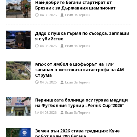
Най-добрите бегачи стартират от
Брезник за Държавния шампионат
04.08.2026
Eкип ЗаПерник
Дядо с пушка гърмя по съседка, заплаши
я с убийство
04.08.2026
Eкип ЗаПерник
Мъж от Ямбол е шофьорът на ТИР
загинал в жестоката катастрофа на АМ
Струма
04.08.2026
Eкип ЗаПерник
Пернишката болница осигурява медици
на Футболния турнир „Pernik Cup”2026“
04.08.2026
Eкип ЗаПерник
Земен рън 2026 става традиция: Куче
робот води 200 бегача