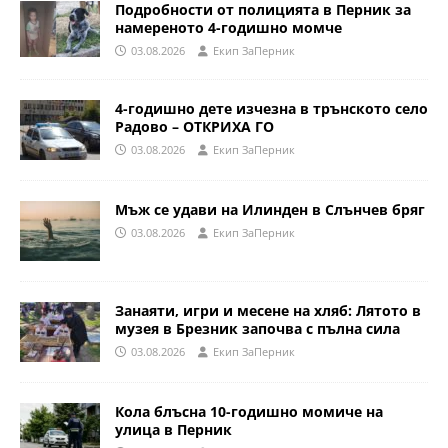
Подробности от полицията в Перник за
намереното 4-годишно момче
03.08.2026
Eкип ЗаПерник
4-годишно дете изчезна в трънското село
Радово – ОТКРИХА ГО
03.08.2026
Eкип ЗаПерник
Мъж се удави на Илинден в Слънчев бряг
03.08.2026
Eкип ЗаПерник
Занаяти, игри и месене на хляб: Лятото в
музея в Брезник започва с пълна сила
03.08.2026
Eкип ЗаПерник
Кола блъсна 10-годишно момиче на
улица в Перник