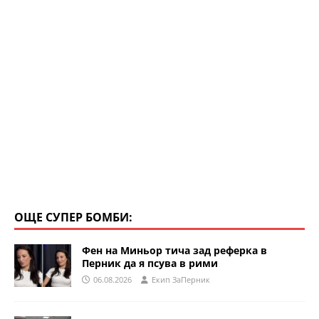
ОЩЕ СУПЕР БОМБИ:
Фен на Миньор тича зад реферка в
Перник да я псува в рими
06.08.2026
Eкип ЗаПерник