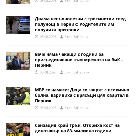
05.08.2026
Eкип ЗаПерник
Двама непълнолетни с тротинетки след
полунощ в Перник: Родителите им
получиха призовки
05.08.2026
Eкип ЗаПерник
Вече няма чакащи с години за
присъединяване към мрежата на ВиК –
Перник
05.08.2026
Eкип ЗаПерник
МВР се намеси: Деца се гаврят с психично
болна, взривиха с крясъци цял квартал в
Перник
05.08.2026
Eкип ЗаПерник
Сензация край Трън: Откриха кост на
динозавър на 83-милиона години