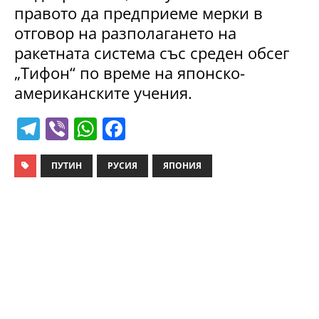
правото да предприеме мерки в
отговор на разполагането на
ракетната система със среден обсег
„Тифон“ по време на японско-
американските учения.
T
Vi
W
F
el
b
h
a
e
er
at
c
ПУТИН
РУСИЯ
ЯПОНИЯ
gr
s
e
a
A
b
m
p
o
p
o
k