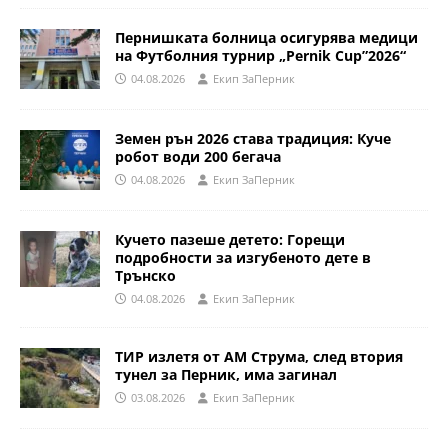
Пернишката болница осигурява медици
на Футболния турнир „Pernik Cup”2026“
04.08.2026
Eкип ЗаПерник
Земен рън 2026 става традиция: Куче
робот води 200 бегача
04.08.2026
Eкип ЗаПерник
Кучето пазеше детето: Горещи
подробности за изгубеното дете в
Трънско
04.08.2026
Eкип ЗаПерник
ТИР излетя от АМ Струма, след втория
тунел за Перник, има загинал
03.08.2026
Eкип ЗаПерник