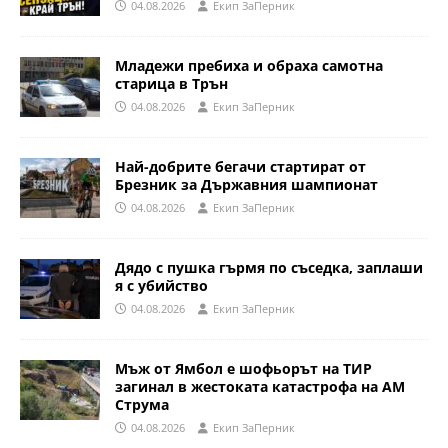
04.08.2026
Eкип ЗаПерник
Младежи пребиха и обраха самотна
старица в Трън
04.08.2026
Eкип ЗаПерник
Най-добрите бегачи стартират от
Брезник за Държавния шампионат
04.08.2026
Eкип ЗаПерник
Дядо с пушка гърмя по съседка, заплаши
я с убийство
04.08.2026
Eкип ЗаПерник
Мъж от Ямбол е шофьорът на ТИР
загинал в жестоката катастрофа на АМ
Струма
04.08.2026
Eкип ЗаПерник