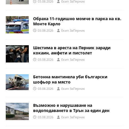
03.08.2026
Eкип ЗаПерник
Обраха 11-годишно момче в парка на кв.
Монте Карло
03.08.2026
Eкип ЗаПерник
Шестима в ареста на Перник заради
кокаин, амфети и пистолет
03.08.2026
Eкип ЗаПерник
Бетонна мантинела уби български
шофьор на място
03.08.2026
Eкип ЗаПерник
Възможно е нарушаване на
водоподаването в Трън за един ден
03.08.2026
Eкип ЗаПерник