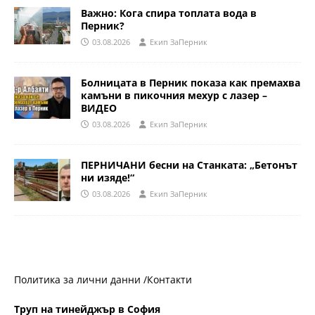
Важно: Кога спира топлата вода в
Перник?
03.08.2026
Eкип ЗаПерник
Болницата в Перник показа как премахва
камъни в пикочния мехур с лазер –
ВИДЕО
03.08.2026
Eкип ЗаПерник
ПЕРНИЧАНИ бесни на Станката: „Бетонът
ни изяде!“
03.08.2026
Eкип ЗаПерник
Политика за лични данни /
Контакти
Труп на тинейджър в София