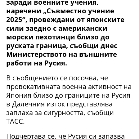
заради военните учения,
наречени „Съвместно учение
2025“, провеждани от японските
сили заедно с американски
морски пехотинци близо до
руската граница, съобщи днес
Министерството на външните
работи на Русия.
В съобщението се посочва, че
провокативната военна активност на
Япония близо до границите на Русия
в Далечния изток представлява
заплаха за сигурността, съобщи
ТАСС.
Подчертава се, че Русия си запазва