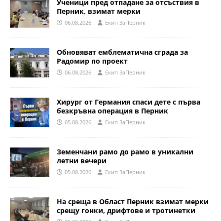
Ученици пред отпадане за отсъствия в
Перник, взимат мерки
06.08.2026
Eкип ЗаПерник
Обновяват емблематична сграда за
Радомир по проект
06.08.2026
Eкип ЗаПерник
Хирург от Германия спаси дете с първа
безкръвна операция в Перник
05.08.2026
Eкип ЗаПерник
Земенчани рамо до рамо в уникални
летни вечери
05.08.2026
Eкип ЗаПерник
На среща в Област Перник взимат мерки
срещу гонки, дрифтове и тротинетки