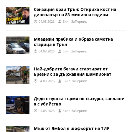
Сензация край Трън: Откриха кост на
динозавър на 83-милиона години
04.08.2026
Eкип ЗаПерник
Младежи пребиха и обраха самотна
старица в Трън
04.08.2026
Eкип ЗаПерник
Най-добрите бегачи стартират от
Брезник за Държавния шампионат
04.08.2026
Eкип ЗаПерник
Дядо с пушка гърмя по съседка, заплаши
я с убийство
04.08.2026
Eкип ЗаПерник
Мъж от Ямбол е шофьорът на ТИР