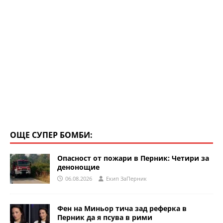
ОЩЕ СУПЕР БОМБИ:
Опасност от пожари в Перник: Четири за
денонощие
06.08.2026
Eкип ЗаПерник
Фен на Миньор тича зад реферка в
Перник да я псува в рими