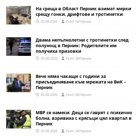
На среща в Област Перник взимат мерки
срещу гонки, дрифтове и тротинетки
05.08.2026
Eкип ЗаПерник
Двама непълнолетни с тротинетки след
полунощ в Перник: Родителите им
получиха призовки
05.08.2026
Eкип ЗаПерник
Вече няма чакащи с години за
присъединяване към мрежата на ВиК –
Перник
05.08.2026
Eкип ЗаПерник
МВР се намеси: Деца се гаврят с психично
болна, взривиха с крясъци цял квартал в
Перник
05.08.2026
Eкип ЗаПерник