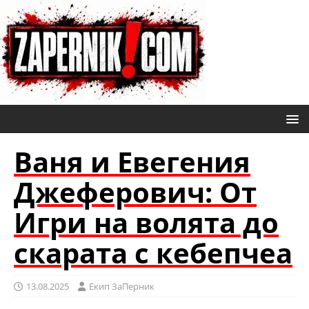
Ваня и Евегения
Джеферович: От
Игри на волята до
скарата с кебепчеа
13.08.2025
Eкип ЗаПерник