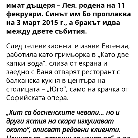
имат дъщеря – Лея, родена на 11
февруари. Синът им Бо проплаква
на 3 март 2015 г., а бракът идва
между двете събития.
След телевизионните изяви Евгения,
работила като гримьорка в „Като две
капки вода“, слиза от екрана и
заедно с Ваня отварят ресторант с
балканска кухня в центъра на
столицата – „Юго“, само на крачка от
Софийската опера.
„Хит са босненските чевапи… но и
други ястия на скара изкушават
окото“, описват редовни клиенти.
Цените са „разумни за центъра“
, а по