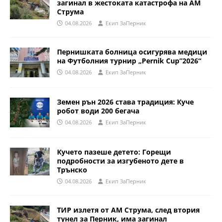
загинал в жестоката катастрофа на АМ
Струма
04.08.2026
Eкип ЗаПерник
Пернишката болница осигурява медици
на Футболния турнир „Pernik Cup”2026“
04.08.2026
Eкип ЗаПерник
Земен рън 2026 става традиция: Куче
робот води 200 бегача
04.08.2026
Eкип ЗаПерник
Кучето пазеше детето: Горещи
подробности за изгубеното дете в
Трънско
04.08.2026
Eкип ЗаПерник
ТИР излетя от АМ Струма, след втория
тунел за Перник, има загинал