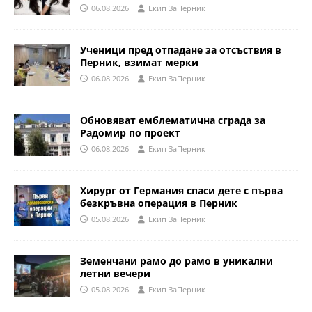
06.08.2026
Eкип ЗаПерник
Ученици пред отпадане за отсъствия в
Перник, взимат мерки
06.08.2026
Eкип ЗаПерник
Обновяват емблематична сграда за
Радомир по проект
06.08.2026
Eкип ЗаПерник
Хирург от Германия спаси дете с първа
безкръвна операция в Перник
05.08.2026
Eкип ЗаПерник
Земенчани рамо до рамо в уникални
летни вечери
05.08.2026
Eкип ЗаПерник