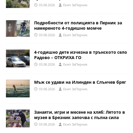
03.08.2026
Eкип ЗаПерник
Подробности от полицията в Перник за
намереното 4-годишно момче
03.08.2026
Eкип ЗаПерник
4-годишно дете изчезна в трънското село
Радово – ОТКРИХА ГО
03.08.2026
Eкип ЗаПерник
Мъж се удави на Илинден в Слънчев бряг
03.08.2026
Eкип ЗаПерник
Занаяти, игри и месене на хляб: Лятото в
музея в Брезник започва с пълна сила
03.08.2026
Eкип ЗаПерник