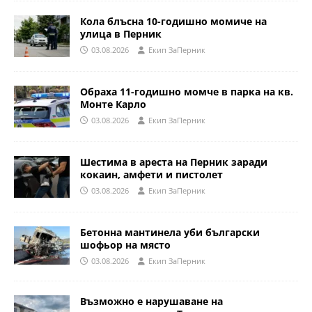
Кола блъсна 10-годишно момиче на
улица в Перник
03.08.2026
Eкип ЗаПерник
Обраха 11-годишно момче в парка на кв.
Монте Карло
03.08.2026
Eкип ЗаПерник
Шестима в ареста на Перник заради
кокаин, амфети и пистолет
03.08.2026
Eкип ЗаПерник
Бетонна мантинела уби български
шофьор на място
03.08.2026
Eкип ЗаПерник
Възможно е нарушаване на