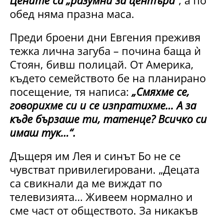
обед няма празна маса.
Преди броени дни Евгения преживя
тежка лична загуба – почина баща ѝ
Стоян, бивш полицай. От Америка,
където семейството бе на планирано
посещение, тя написа:
„Смяхме се,
говорихме си и се изпратихме… А за
къде бързаше ти, татенце? Всичко си
имаш тук…“.
Дъщеря им Лея и синът Бо не се
чувстват привилегировани. „Децата
са свикнали да ме виждат по
телевизията… Живеем нормално и
сме част от обществото. За никакъв