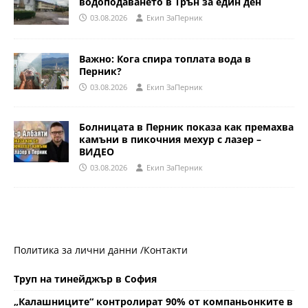
водоподаването в Трън за един ден
03.08.2026
Eкип ЗаПерник
Важно: Кога спира топлата вода в
Перник?
03.08.2026
Eкип ЗаПерник
Болницата в Перник показа как премахва
камъни в пикочния мехур с лазер –
ВИДЕО
03.08.2026
Eкип ЗаПерник
Политика за лични данни /
Контакти
Труп на тинейджър в София
„Калашниците“ контролират 90% от компаньонките в