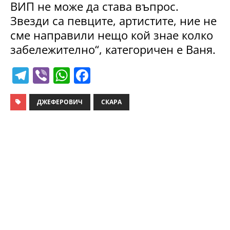
ВИП не може да става въпрос.
Звезди са певците, артистите, ние не
сме направили нещо кой знае колко
забележително“, категоричен е Ваня.
T
Vi
W
F
el
b
h
a
e
er
at
c
ДЖЕФЕРОВИЧ
СКАРА
gr
s
e
a
A
b
m
p
o
p
o
k