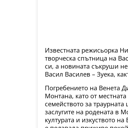
Известната режисьорка Ни
творческа спътница на Вас
си, а новината съкруши не
Васил Василев – Зуека, ка
Погребението на Венета Д
Монтана, като от местната
семейството за траурната
заслугите на родената в 
културата и изкуството на 
е ползвала приживе покой