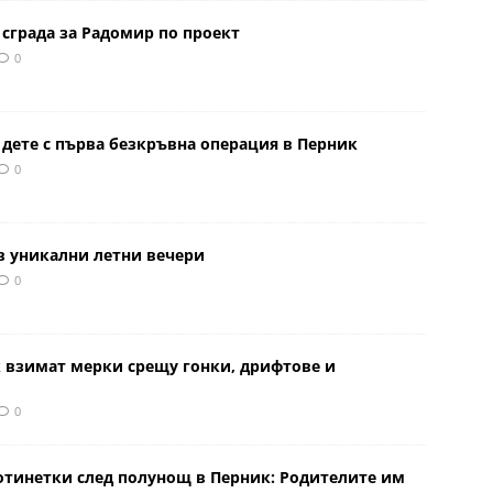
сграда за Радомир по проект
0
 дете с първа безкръвна операция в Перник
0
в уникални летни вечери
0
к взимат мерки срещу гонки, дрифтове и
0
отинетки след полунощ в Перник: Родителите им