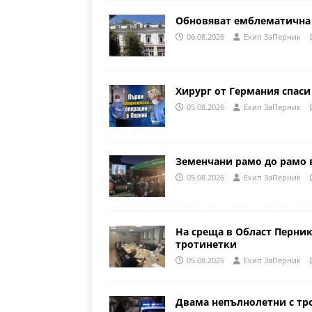
Обновяват емблематична 
06.08.2026
Eкип ЗаПерник
Хирург от Германия спаси
05.08.2026
Eкип ЗаПерник
Земенчани рамо до рамо 
05.08.2026
Eкип ЗаПерник
На среща в Област Перни
тротинетки
05.08.2026
Eкип ЗаПерник
Двама непълнолетни с тр