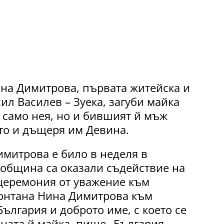
на Димитрова, първата житейска и
ил Василев – Зуека, загуби майка
 само нея, но и бившият й мъж
кто и дъщеря им Девина.
имитрова е било в неделя в
 община са оказали съдействие на
 церемония от уважение към
Монтана Нина Димитрова към
България и доброто име, с което се
ната й майка, пише „България