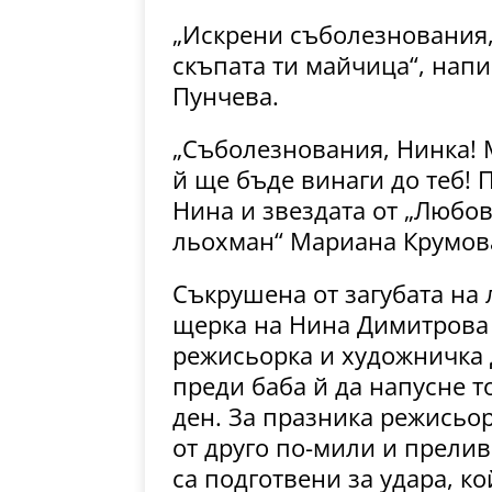
„Искрени съболезнования,
скъпата ти майчица“, напи
Пунчева.
„Съболезнования, Нинка! 
й ще бъде винаги до теб! П
Нина и звездата от „Любов
льохман“ Мариана Крумов
Съкрушена от загубата на 
щерка на Нина Димитрова о
режисьорка и художничка 
преди баба й да напусне т
ден. За празника режисьор
от друго по-мили и прели
са подготвени за удара, к