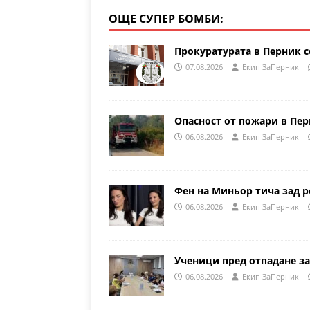
ОЩЕ СУПЕР БОМБИ:
Прокуратурата в Перник с
07.08.2026
Eкип ЗаПерник
Опасност от пожари в Пе
06.08.2026
Eкип ЗаПерник
Фен на Миньор тича зад р
06.08.2026
Eкип ЗаПерник
Ученици пред отпадане за
06.08.2026
Eкип ЗаПерник