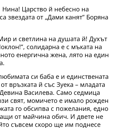
 Нина! Царство й небесно на
са звездата от „Дами канят“ Боряна
Мир и светлина на душата й! Духът
оклон!“, солидарна е с мъката на
ното енергична жена, лято на един
а.
любимата си баба е и единствената
т връзката й със Зуека – младата
Девина Василева. Само седмица
ози свят, момичето е имало рожден
ката го обсипва с пожелания, едно
ващи от майчина обич. И двете не
ойто съвсем скоро ще им поднесе