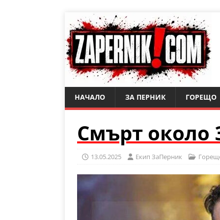
НАЧАЛО
ЗА ПЕРНИК
ГОРЕЩО
Смърт около 
13.05.2025
Eкип ЗаПерник
Горещ