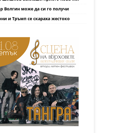
р Волгин може да си го получи
ни и Тръмп се скараха жестоко