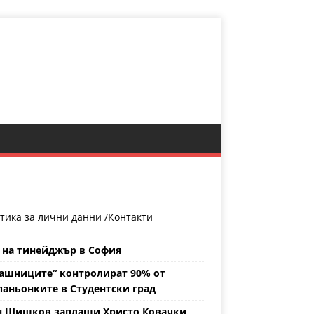
тика за лични данни /
Контакти
 на тинейджър в София
ашниците“ контролират 90% от
аньонките в Студентски град
н Шишков заплаши Христо Ковачки