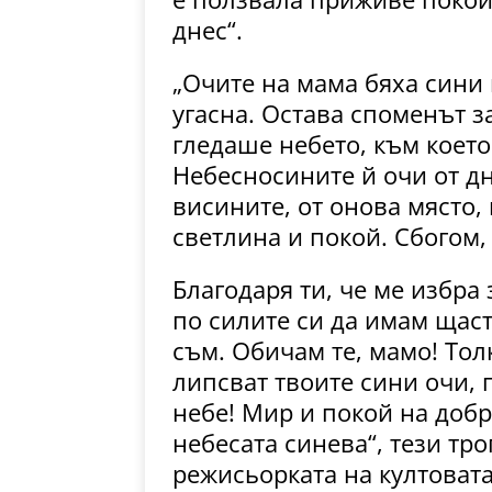
днес“.
„Очите на мама бяха сини 
угасна. Остава споменът з
гледаше небето, към което
Небесносините й очи от дн
висините, от онова място,
светлина и покой. Сбогом,
Благодаря ти, че ме избра
по силите си да имам щаст
съм. Обичам те, мамо! Тол
липсват твоите сини очи, 
небе! Мир и покой на добр
небесата синева“, тези тро
режисьорката на култоват