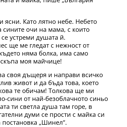
и ясни. Като лятно небе. Небето
а сините очи на мама, с които
 се устреми душата й.
ес ще ме гледат с нежност от
 където няма болка, има само
 скъпа моя майчице!
 за своя дъщеря и направи всичко
лив живот и да бъда това, което
кова те обичам! Толкова ще ми
по-сини от най-безоблачното синьо
ата ти светла душа там горе, в
гателни думи се прости с майка си
а постановка „Шинел“.