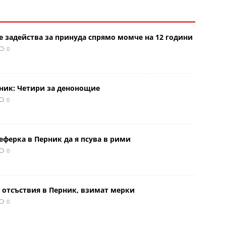
е задейства за принуда спрямо момче на 12 години
0
рник: Четири за денонощие
0
еферка в Перник да я псува в рими
0
 отсъствия в Перник, взимат мерки
0