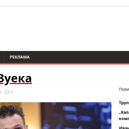
РЕКЛАМА
Зуека
Поли
о
0
Труп
„Кал
комп
Ива