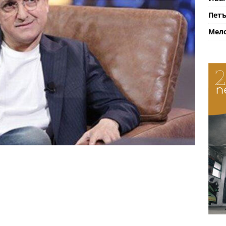
Петъ
Мело