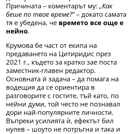
Причината – коментарът му:
„Как
беше по твое време?“
– докато самата
тя е убедена, че
времето все още е
нейно
.
Крумова бе част от екипа на
предаването на Цитиридис през
2021 г., където за кратко зае поста
заместник-главен редактор.
Основната ѝ задача – да помага на
водещия да се ориентира в
разговорите с гостите, тъй като, по
нейни думи, той често не познавал
дори най-популярните личности.
Въпреки усилията ѝ, ефектът бил
нулев – шоуто не потръгна и така и