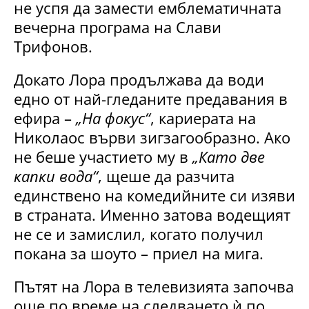
не успя да замести емблематичната
вечерна програма на Слави
Трифонов.
Докато Лора продължава да води
едно от най-гледаните предавания в
ефира –
„На фокус“
, кариерата на
Николаос върви зигзагообразно. Ако
не беше участието му в
„Като две
капки вода“
, щеше да разчита
единствено на комедийните си изяви
в страната. Именно затова водещият
не се и замислил, когато получил
покана за шоуто – приел на мига.
Пътят на Лора в телевизията започва
още по време на следването ѝ по