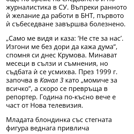
журналистика в СУ. Въпреки ранното
ѝ желание да работи в БНТ, първото
ѝ събеседване завършва болезнено.
„Само ме видя и каза: ‘Не сте за нас’.
Изгони ме без дори да кажа дума“,
спомня си днес Крумова. Минават
месеци в сълзи и съмнения, но
съдбата ѝ се усмихва. През 1999 г.
започва в
Канал 3
като „момиче за
всичко“, а скоро се превръща в
репортер. Година по-късно вече е
част от Нова телевизия.
Младата блондинка със стегната
фигура веднага привлича