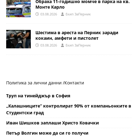
Обраха 11-годишно момче в парка на кв.
Монте Карло
03.08.2026
Eкип ЗаПерник
Шестима в ареста на Перник заради
кокаин, амфети и пистолет
03.08.2026
Eкип ЗаПерник
Политика за лични данни /
Контакти
Труп на тинейджър в София
„Калашниците“ контролират 90% от компаньонките в
Студентски град
Иван Шишков заплаши Христо Ковачки
Петър Волгин може да си го получи