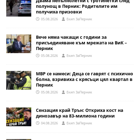
Двама непълнолетни с тротинетки след
полунощ в Перник: Родителите им
получиха призовки
05.08.2026
Eкип ЗаПерник
Вече няма чакащи с години за
присъединяване към мрежата на ВиК –
Перник
05.08.2026
Eкип ЗаПерник
МВР се намеси: Деца се гаврят с психично
болна, взривиха с крясъци цял квартал в
Перник
05.08.2026
Eкип ЗаПерник
Сензация край Трън: Откриха кост на
динозавър на 83-милиона години
04.08.2026
Eкип ЗаПерник