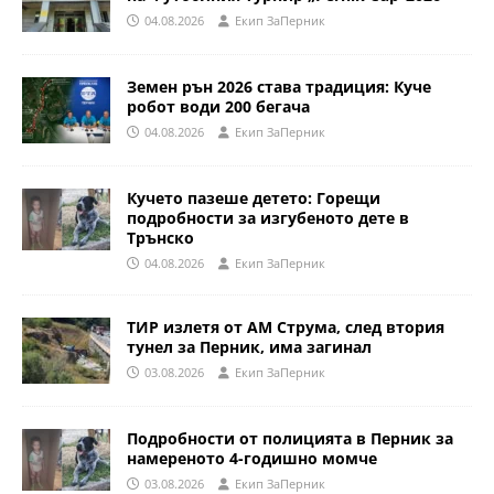
04.08.2026
Eкип ЗаПерник
Земен рън 2026 става традиция: Куче
робот води 200 бегача
04.08.2026
Eкип ЗаПерник
Кучето пазеше детето: Горещи
подробности за изгубеното дете в
Трънско
04.08.2026
Eкип ЗаПерник
ТИР излетя от АМ Струма, след втория
тунел за Перник, има загинал
03.08.2026
Eкип ЗаПерник
Подробности от полицията в Перник за
намереното 4-годишно момче
03.08.2026
Eкип ЗаПерник