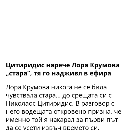
Цитиридис нарече Лора Крумова
„стара“, тя го надживя в ефира
Лора Крумова никога не се била
чувствала стара… до срещата си с
Николаос Цитиридис. В разговор с
него водещата откровено призна, че
именно той я накарал за първи път
да се усети извън времето си.