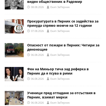
виден общественик в Радомир
08.08.2026
Eкип ЗаПерник
Прокуратурата в Перник се задейства за
принуда спрямо момче на 12 години
07.08.2026
Eкип ЗаПерник
Опасност от пожари в Перник: Четири за
денонощие
06.08.2026
Eкип ЗаПерник
Фен на Миньор тича зад реферка в
Перник да я псува в рими
06.08.2026
Eкип ЗаПерник
Ученици пред отпадане за отсъствия в
Перник, взимат мерки
06.08.2026
Eкип ЗаПерник