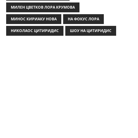
k
МИЛЕН ЦВЕТКОВ ЛОРА КРУМОВА
МИНОС КИРИАКУ НОВА
НА ФОКУС ЛОРА
НИКОЛАОС ЦИТИРИДИС
ШОУ НА ЦИТИРИДИС