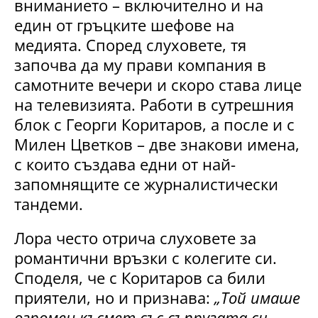
вниманието – включително и на
един от гръцките шефове на
медията. Според слуховете, тя
започва да му прави компания в
самотните вечери и скоро става лице
на телевизията. Работи в сутрешния
блок с Георги Коритаров, а после и с
Милен Цветков – две знакови имена,
с които създава едни от най-
запомнящите се журналистически
тандеми.
Лора често отрича слуховете за
романтични връзки с колегите си.
Споделя, че с Коритаров са били
приятели, но и признава:
„Той имаше
огромен късмет със съпругата си