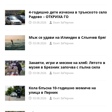
4-годишно дете изчезна в трънското село
Радово – ОТКРИХА ГО
03.08.2026
Eкип ЗаПерник
Мъж се удави на Илинден в Слънчев бряг
03.08.2026
Eкип ЗаПерник
Занаяти, игри и месене на хляб: Лятото в
музея в Брезник започва с пълна сила
03.08.2026
Eкип ЗаПерник
Кола блъсна 10-годишно момиче на
улица в Перник
03.08.2026
Eкип ЗаПерник