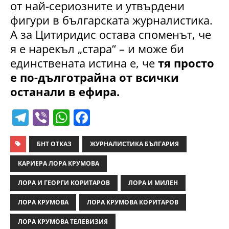
от най-сериозните и утвърдени
фигури в българската журналистика.
А за Цитиридис остава споменът, че
я е нарекъл „стара“ – и може би
единствената истина е, че
тя просто
е по-дълготрайна от всички
останали в ефира.
T
Vi
W
F
el
b
h
a
e
er
at
c
БНТ ОТКАЗ
ЖУРНАЛИСТИКА БЪЛГАРИЯ
gr
s
e
КАРИЕРА ЛОРА КРУМОВА
a
A
b
ЛОРА И ГЕОРГИ КОРИТАРОВ
ЛОРА И МИЛЕН
m
p
o
ЛОРА КРУМОВА
ЛОРА КРУМОВА КОРИТАРОВ
p
o
ЛОРА КРУМОВА ТЕЛЕВИЗИЯ