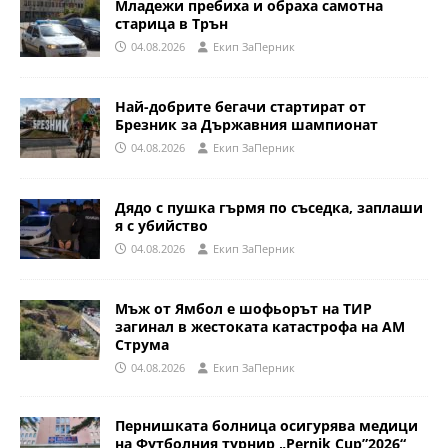
Младежи пребиха и обраха самотна
старица в Трън
04.08.2026
Eкип ЗаПерник
Най-добрите бегачи стартират от
Брезник за Държавния шампионат
04.08.2026
Eкип ЗаПерник
Дядо с пушка гърмя по съседка, заплаши
я с убийство
04.08.2026
Eкип ЗаПерник
Мъж от Ямбол е шофьорът на ТИР
загинал в жестоката катастрофа на АМ
Струма
04.08.2026
Eкип ЗаПерник
Пернишката болница осигурява медици
на Футболния турнир „Pernik Cup”2026“