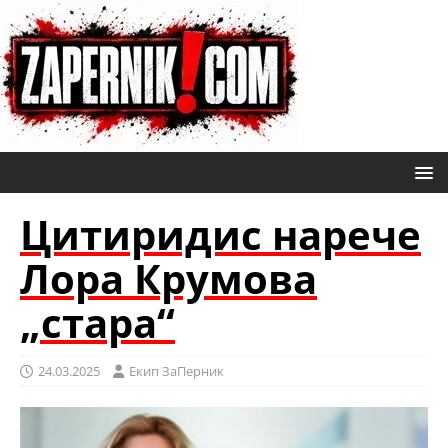
Цитиридис нарече
Лора Крумова
„стара“
24.03.2025
Eкип ЗаПерник