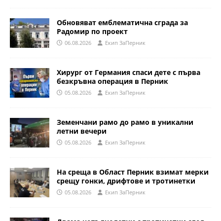
Обновяват емблематична сграда за
Радомир по проект
06.08.2026
Eкип ЗаПерник
Хирург от Германия спаси дете с първа
безкръвна операция в Перник
05.08.2026
Eкип ЗаПерник
Земенчани рамо до рамо в уникални
летни вечери
05.08.2026
Eкип ЗаПерник
На среща в Област Перник взимат мерки
срещу гонки, дрифтове и тротинетки
05.08.2026
Eкип ЗаПерник