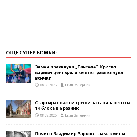
ОЩЕ СУПЕР БОМБИ:
Земен празвнува „Пантеле“, Криско
взриви центъра, а кметът развълнува
всички
08.08.2026
Eкип ЗаПерник
Стартират важни срещи за санирането на
14 блока в Брезник
08.08.2026
Eкип ЗаПерник
Почина Владимир Зарков – зам. кмет и