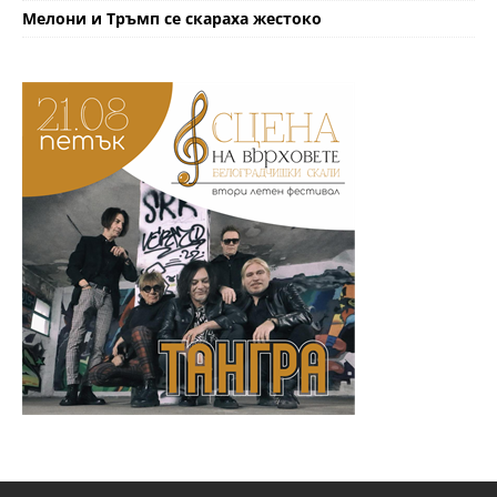
Мелони и Тръмп се скараха жестоко