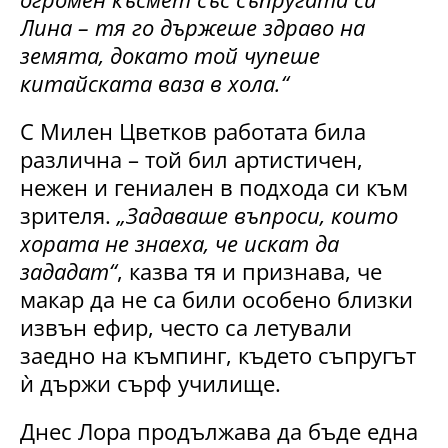
Лина – тя го държеше здраво на
земята, докато той чупеше
китайската ваза в хола.“
С Милен Цветков работата била
различна – той бил артистичен,
нежен и гениален в подхода си към
зрителя.
„Задаваше въпроси, които
хората не знаеха, че искат да
зададат“
, казва тя и признава, че
макар да не са били особено близки
извън ефир, често са летували
заедно на къмпинг, където съпругът
ѝ държи сърф училище.
Днес Лора продължава да бъде една