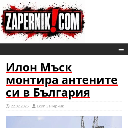
Илон Мъск
монтира антените
си в България
22.02.2025
Eкип ЗаПерник