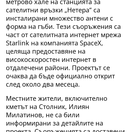
метрово хале на станцията за
сателитни връзки „Нетера“ са
инсталирани множество антени с
форма на гъби. Тези съоръжения са
част от сателитната интернет мрежа
Starlink на компанията SpaceX,
целяща предоставяне на
високоскоростен интернет в
отдалечени райони. Проектът се
очаква да бъде официално открит
след около два месеца.
Местните жители, включително
кметът на Столник, Илиян
Милатинов, не са били
информирани за детайлите на
проекта. Съоръженията са доставени