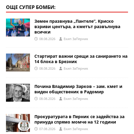
ОЩЕ СУПЕР БОМБИ:
Земен празвнува „Пантеле“, Криско
взриви центъра, а кметът развълнува
всички
08.08.2026
Eкип ЗаПерник
Стартират важни срещи за санирането на
14 блока в Брезник
08.08.2026
Eкип ЗаПерник
Почина Владимир Зарков – зам. кмет и
виден общественик в Радомир
08.08.2026
Eкип ЗаПерник
Прокуратурата в Перник се задейства за
принуда спрямо момче на 12 години
07.08.2026
Eкип ЗаПерник