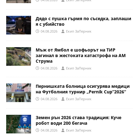
Дядо с пушка гърмя по съседка, заплаши
я с убийство
04.08.2026
Eкип ЗаПерник
Мъж от Ямбол е шофьорът на ТИР
загинал в жестоката катастрофа на АМ
Струма
04.08.2026
Eкип ЗаПерник
Пернишката болница осигурява медици
на Футболния турнир „Pernik Cup”2026“
04.08.2026
Eкип ЗаПерник
Земен рън 2026 става традиция: Куче
робот води 200 бегача
04.08.2026
Eкип ЗаПерник