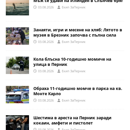
Мъж се удави на Илинден в Слънчев бряг
03.08.2026
Eкип ЗаПерник
Занаяти, игри и месене на хляб: Лятото в
музея в Брезник започва с пълна сила
03.08.2026
Eкип ЗаПерник
Кола блъсна 10-годишно момиче на
улица в Перник
03.08.2026
Eкип ЗаПерник
Обраха 11-годишно момче в парка на кв.
Монте Карло
03.08.2026
Eкип ЗаПерник
Шестима в ареста на Перник заради
кокаин, амфети и пистолет
03.08.2026
Eкип ЗаПерник