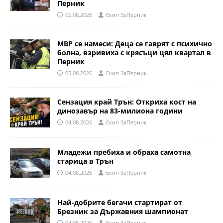
Перник
05.08.2026
Eкип ЗаПерник
МВР се намеси: Деца се гаврят с психично
болна, взривиха с крясъци цял квартал в
Перник
05.08.2026
Eкип ЗаПерник
Сензация край Трън: Откриха кост на
динозавър на 83-милиона години
04.08.2026
Eкип ЗаПерник
Младежи пребиха и обраха самотна
старица в Трън
04.08.2026
Eкип ЗаПерник
Най-добрите бегачи стартират от
Брезник за Държавния шампионат
04.08.2026
Eкип ЗаПерник