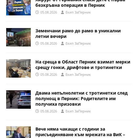
безкръвна операция в Перник
05.08.2026
Eкип ЗаПерник
Земенчани рамо до рамо в уникални
летни вечери
05.08.2026
Eкип ЗаПерник
На среща в Област Перник взимат мерки
срещу гонки, дрифтове и тротинетки
05.08.2026
Eкип ЗаПерник
Двама непълнолетни с тротинетки след
полунощ в Перник: Родителите им
получиха призовки
05.08.2026
Eкип ЗаПерник
Вече няма чакащи с години за
присъединяване към мрежата на ВиК –