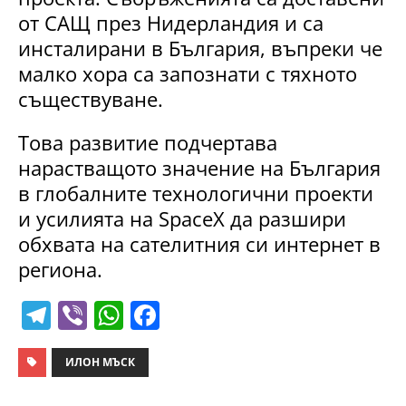
от САЩ през Нидерландия и са
инсталирани в България, въпреки че
малко хора са запознати с тяхното
съществуване.
Това развитие подчертава
нарастващото значение на България
в глобалните технологични проекти
и усилията на SpaceX да разшири
обхвата на сателитния си интернет в
региона.
T
Vi
W
F
el
b
h
a
e
er
at
c
ИЛОН МЪСК
gr
s
e