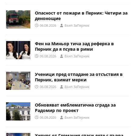
Опасност от пожари в Перник: Четири за
денонощие
06.08.2026
Eкип ЗаПерник
Фен на Миньор тича зад реферка в
Перник да я псува в рими
06.08.2026
Eкип ЗаПерник
Ученици пред отпадане за отсъствия в
Перник, взимат мерки
06.08.2026
Eкип ЗаПерник
Обновяват емблематична сграда за
Радомир по проект
06.08.2026
Eкип ЗаПерник
Хирург от Германия спаси дете с първа