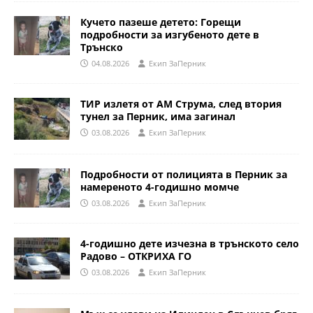
Кучето пазеше детето: Горещи
подробности за изгубеното дете в
Трънско
04.08.2026
Eкип ЗаПерник
ТИР излетя от АМ Струма, след втория
тунел за Перник, има загинал
03.08.2026
Eкип ЗаПерник
Подробности от полицията в Перник за
намереното 4-годишно момче
03.08.2026
Eкип ЗаПерник
4-годишно дете изчезна в трънското село
Радово – ОТКРИХА ГО
03.08.2026
Eкип ЗаПерник