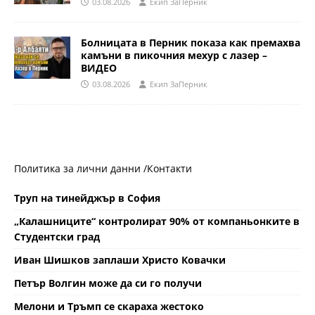
03.08.2026
Eкип ЗаПерник
Болницата в Перник показа как премахва
камъни в пикочния мехур с лазер –
ВИДЕО
03.08.2026
Eкип ЗаПерник
Политика за лични данни /
Контакти
Труп на тинейджър в София
„Калашниците“ контролират 90% от компаньонките в
Студентски град
Иван Шишков заплаши Христо Ковачки
Петър Волгин може да си го получи
Мелони и Тръмп се скараха жестоко