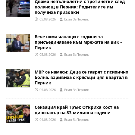
Двама непълнолетни с тротинетки след
полунощ в Перник: Родителите им
получиха призовки
05.08.2026
Eкип ЗаПерник
Вече няма чакащи с години за
присъединяване към мрежата на ВиК –
Перник
05.08.2026
Eкип ЗаПерник
МВР се намеси: Деца се гаврят с психично
болна, взривиха с крясъци цял квартал в
Перник
05.08.2026
Eкип ЗаПерник
Сензация край Трън: Откриха кост на
динозавър на 83-милиона години
04.08.2026
Eкип ЗаПерник