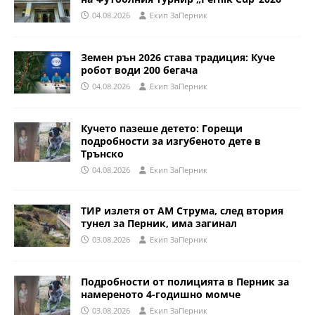
04.08.2026
Eкип ЗаПерник
Земен рън 2026 става традиция: Куче
робот води 200 бегача
04.08.2026
Eкип ЗаПерник
Кучето пазеше детето: Горещи
подробности за изгубеното дете в
Трънско
04.08.2026
Eкип ЗаПерник
ТИР излетя от АМ Струма, след втория
тунел за Перник, има загинал
03.08.2026
Eкип ЗаПерник
Подробности от полицията в Перник за
намереното 4-годишно момче
03.08.2026
Eкип ЗаПерник