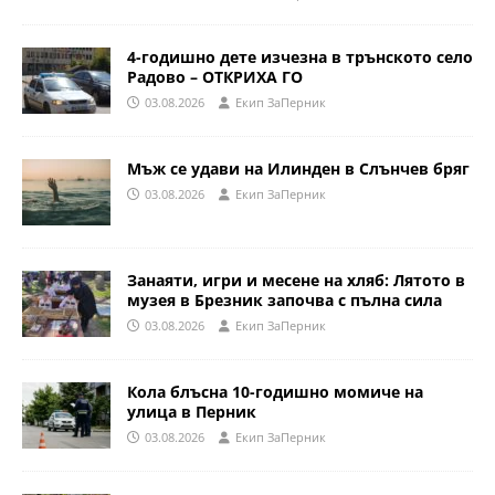
4-годишно дете изчезна в трънското село
Радово – ОТКРИХА ГО
03.08.2026
Eкип ЗаПерник
Мъж се удави на Илинден в Слънчев бряг
03.08.2026
Eкип ЗаПерник
Занаяти, игри и месене на хляб: Лятото в
музея в Брезник започва с пълна сила
03.08.2026
Eкип ЗаПерник
Кола блъсна 10-годишно момиче на
улица в Перник
03.08.2026
Eкип ЗаПерник