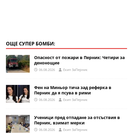
ОЩЕ СУПЕР БОМБИ:
Опасност от пожари в Перник: Четири за
денонощие
06.08.2026
Eкип ЗаПерник
Фен на Миньор тича зад реферка в
Перник да я псува в рими
06.08.2026
Eкип ЗаПерник
Ученици пред отпадане за отсъствия в
Перник, взимат мерки
06.08.2026
Eкип ЗаПерник