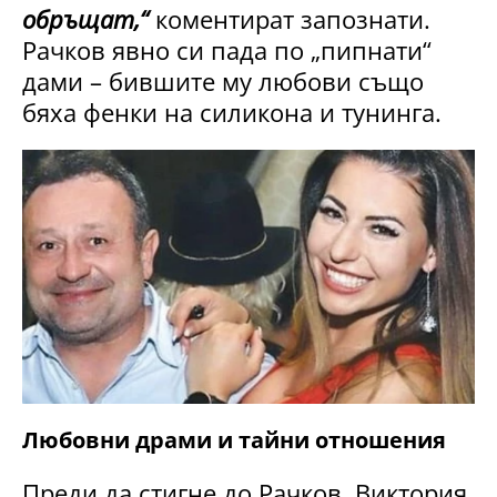
обръщат,“
коментират запознати.
Рачков явно си пада по „пипнати“
дами – бившите му любови също
бяха фенки на силикона и тунинга.
Любовни драми и тайни отношения
Преди да стигне до Рачков, Виктория