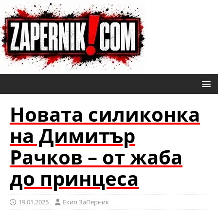
Новата силиконка
на Димитър
Рачков – от жаба
до принцеса
19.01.2025
Eкип ЗаПерник