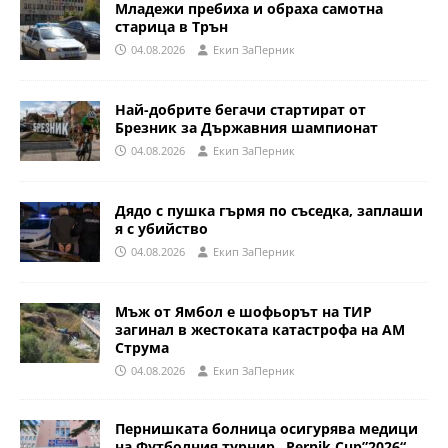
Младежи пребиха и обраха самотна
старица в Трън
04.08.2026
Eкип ЗаПерник
Най-добрите бегачи стартират от
Брезник за Държавния шампионат
04.08.2026
Eкип ЗаПерник
Дядо с пушка гърмя по съседка, заплаши
я с убийство
04.08.2026
Eкип ЗаПерник
Мъж от Ямбол е шофьорът на ТИР
загинал в жестоката катастрофа на АМ
Струма
04.08.2026
Eкип ЗаПерник
Пернишката болница осигурява медици
на Футболния турнир „Pernik Cup”2026“