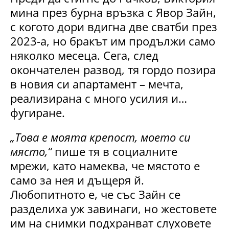
мина през бурна връзка с Явор Зайн,
с когото дори вдигна две сватби през
2023-а, но бракът им продължи само
няколко месеца. Сега, след
окончателен развод, тя гордо позира
в новия си апартамент – мечта,
реализирана с много усилия и…
фугиране.
„Това е моята крепост, моето си
място,“
пише тя в социалните
мрежи, като намеква, че мястото е
само за нея и дъщеря й.
Любопитното е, че със Зайн се
разделиха уж завинаги, но жестовете
им на снимки подхранват слуховете