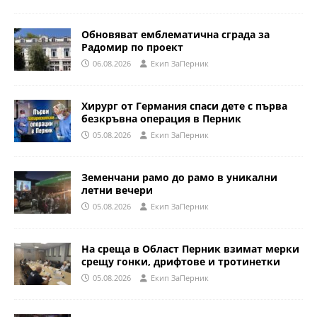
Обновяват емблематична сграда за
Радомир по проект
06.08.2026
Eкип ЗаПерник
Хирург от Германия спаси дете с първа
безкръвна операция в Перник
05.08.2026
Eкип ЗаПерник
Земенчани рамо до рамо в уникални
летни вечери
05.08.2026
Eкип ЗаПерник
На среща в Област Перник взимат мерки
срещу гонки, дрифтове и тротинетки
05.08.2026
Eкип ЗаПерник