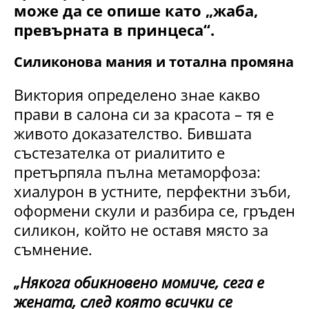
може да се опише като „жаба,
превърната в принцеса“.
Силиконова мания и тотална промяна
Виктория определено знае какво
прави в салона си за красота – тя е
живото доказателство. Бившата
състезателка от риалитито е
претърпяла пълна метаморфоза:
хиалурон в устните, перфектни зъби,
оформени скули и разбира се, гръден
силикон, който не оставя място за
съмнение.
„Някога обикновено момиче, сега е
жената, след която всички се