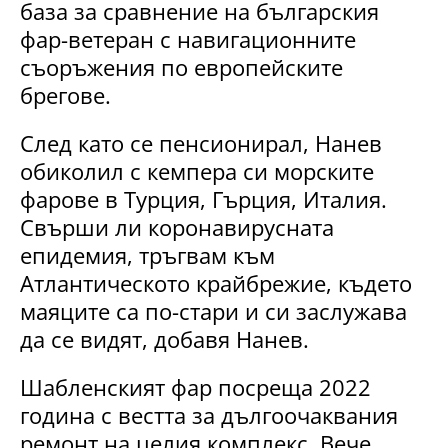
база за сравнение на българския
фар-ветеран с навигационните
съоръжения по европейските
брегове.
След като се пенсионирал, Нанев
обиколил с кемпера си морските
фарове в Турция, Гърция, Италия.
Свърши ли коронавирусната
епидемия, тръгвам към
Атлантическото крайбрежие, където
маяците са по-стари и си заслужава
да се видят, добавя Нанев.
Шабленският фар посреща 2022
година с вестта за дългоочаквания
ремонт на целия комплекс. Вече