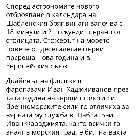
Според астрономите новото
отброяване в календара на
Шабленския бряг винаги започва с
18 минути и 21 секунди по-рано от
столицата. Стожерът на морето
повече от десетилетие първи
посреща Нова година и в
Европейския съюз.
Доайенът на флотските
фаропазачи Иван Хаджииванов през
тази година навърши столетие и
Военноморските сили го отличиха за
вярната му служба в Шабла. Бай
Иван Фараджията, както всички го
знаят в морския град, е бил на вахта