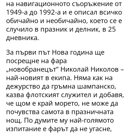
на навигационното съоръжение от
1949-а до 1992-а и е описал всичко
обичайно и необичайно, което се е
случило в празник и делник, в 25
дневника.
За първи път Нова година ще
посрещне на фара
„новобранецът“ Николай Николов –
най-новият в екипа. Няма как на
дежурство да гръмна шампанско,
казва флотският служител и добавя,
че щом е край морето, не може да
почувства самота в празничната
нощ. По думите му най-голямото
изпитание е фарът да не угасне,