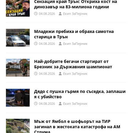
Сензация край Трън: Откриха кост на
динозавър на 83-милиона години
04.08.2026
Eкип ЗаПерник
Младежи пребиха и обраха самотна
старица в Трън
04.08.2026
Eкип ЗаПерник
Най-добрите бегачи стартират от
Брезник за Държавния шампионат
04.08.2026
Eкип ЗаПерник
Дядо с пушка гърмя по съседка, заплаши
я с убийство
04.08.2026
Eкип ЗаПерник
Мъж от Ямбол е шофьорът на ТИР
загинал в жестоката катастрофа на АМ
Струма