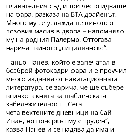
плавателния съд и той често идваше
на фара, разказа на БТА доайенът.
Много му се услаждаше виното от
лозовия масив в двора – напомняло
му на родния Палермо. Оттогава
наричат виното „сицилианско“.
Наньо Нанев, който е запечатал в
безброй фотокадри фара и е проучил
много издания от навигационната
литература, се зарича, че ще събере
всичко в книга за шабленската
забележителност. „Сега
чета вехтените дневници на бай
Иван, но почеркът му е труден“,
казва Нанев и се надява да има и