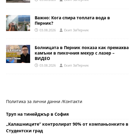
Важно: Кога спира топлата вода в
Перник?
03.08.2026
Eкип ЗаПерник
Болницата в Перник показа как премахва
камъни в пикочния мехур с лазер –
ВИДЕО
03.08.2026
Eкип ЗаПерник
Политика за лични данни /
Контакти
Труп на тинейджър в София
„Калашниците“ контролират 90% от компаньонките в
Студентски град