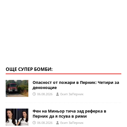
ОЩЕ СУПЕР БОМБИ:
Опасност от пожари в Перник: Четири за
денонощие
06.08.2026
Eкип ЗаПерник
Фен на Миньор тича зад реферка в
Перник да я псува в рими
06.08.2026
Eкип ЗаПерник