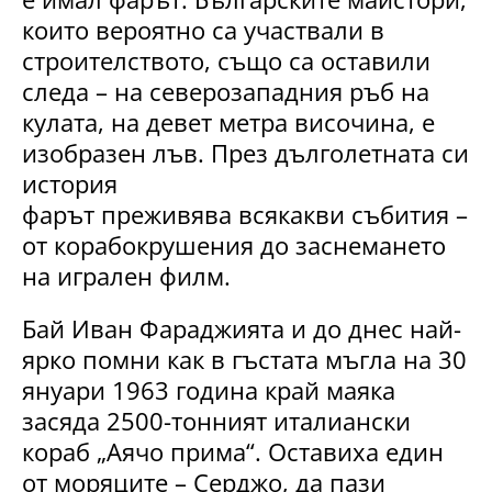
които вероятно са участвали в
строителството, също са оставили
следа – на северозападния ръб на
кулата, на девет метра височина, е
изобразен лъв. През дълголетната си
история
фарът преживява всякакви събития –
от корабокрушения до заснемането
на игрален филм.
Бай Иван Фараджията и до днес най-
ярко помни как в гъстата мъгла на 30
януари 1963 година край маяка
засяда 2500-тонният италиански
кораб „Аячо прима“. Оставиха един
от моряците – Серджо, да пази