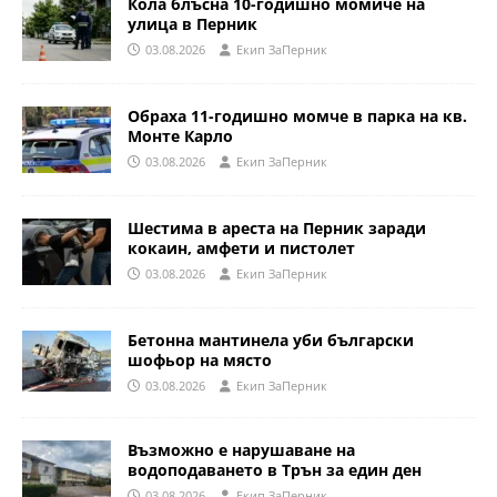
Кола блъсна 10-годишно момиче на
улица в Перник
03.08.2026
Eкип ЗаПерник
Обраха 11-годишно момче в парка на кв.
Монте Карло
03.08.2026
Eкип ЗаПерник
Шестима в ареста на Перник заради
кокаин, амфети и пистолет
03.08.2026
Eкип ЗаПерник
Бетонна мантинела уби български
шофьор на място
03.08.2026
Eкип ЗаПерник
Възможно е нарушаване на
водоподаването в Трън за един ден
03.08.2026
Eкип ЗаПерник