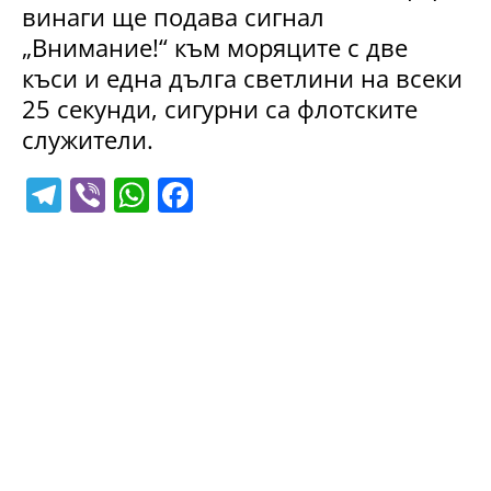
винаги ще подава сигнал
„Внимание!“ към моряците с две
къси и една дълга светлини на всеки
25 секунди, сигурни са флотските
служители.
T
Vi
W
F
el
b
h
a
e
er
at
c
gr
s
e
a
A
b
m
p
o
p
o
k