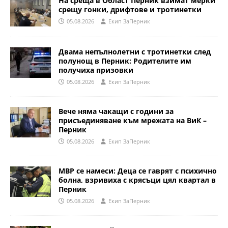
На среща в Област Перник взимат мерки
срещу гонки, дрифтове и тротинетки
05.08.2026
Eкип ЗаПерник
Двама непълнолетни с тротинетки след
полунощ в Перник: Родителите им
получиха призовки
05.08.2026
Eкип ЗаПерник
Вече няма чакащи с години за
присъединяване към мрежата на ВиК –
Перник
05.08.2026
Eкип ЗаПерник
МВР се намеси: Деца се гаврят с психично
болна, взривиха с крясъци цял квартал в
Перник
05.08.2026
Eкип ЗаПерник