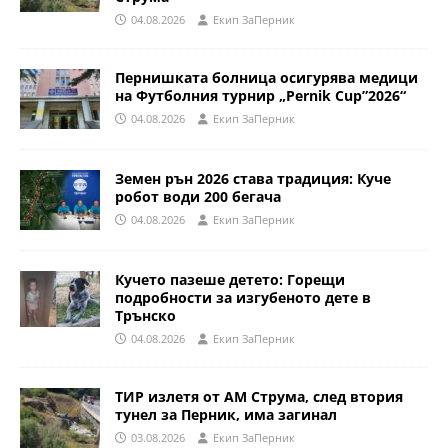
04.08.2026
Eкип ЗаПерник
Пернишката болница осигурява медици
на Футболния турнир „Pernik Cup”2026“
04.08.2026
Eкип ЗаПерник
Земен рън 2026 става традиция: Куче
робот води 200 бегача
04.08.2026
Eкип ЗаПерник
Кучето пазеше детето: Горещи
подробности за изгубеното дете в
Трънско
04.08.2026
Eкип ЗаПерник
ТИР излетя от АМ Струма, след втория
тунел за Перник, има загинал
03.08.2026
Eкип ЗаПерник