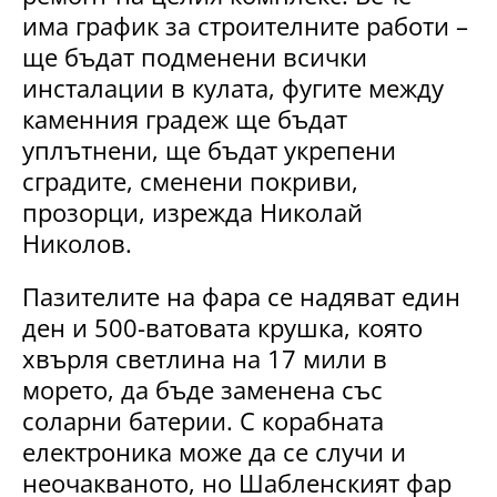
има график за строителните работи –
ще бъдат подменени всички
инсталации в кулата, фугите между
каменния градеж ще бъдат
уплътнени, ще бъдат укрепени
сградите, сменени покриви,
прозорци, изрежда Николай
Николов.
Пазителите на фара се надяват един
ден и 500-ватовата крушка, която
хвърля светлина на 17 мили в
морето, да бъде заменена със
соларни батерии. С корабната
електроника може да се случи и
неочакваното, но Шабленският фар