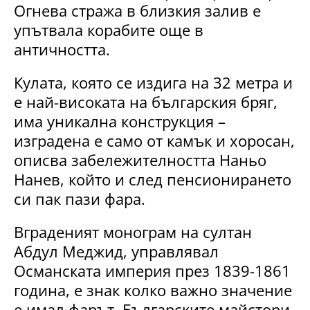
Огнева стража в близкия залив е
упътвала корабите още в
античността.
Кулата, която се издига на 32 метра и
е най-високата на българския бряг,
има уникална конструкция –
изградена е само от камък и хоросан,
описва забележителността Наньо
Нанев, който и след пенсионирането
си пак пази фара.
Вграденият монограм на султан
Абдул Меджид, управлявал
Османската империя през 1839-1861
година, е знак колко важно значение
е имал фарът. Българските майстори,