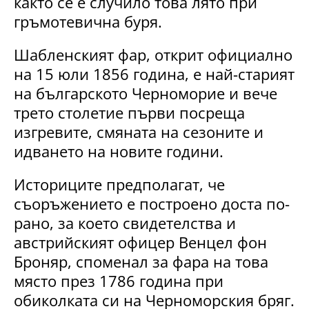
както се е случило това лято при
гръмотевична буря.
Шабленският фар, открит официално
на 15 юли 1856 година, е най-старият
на българското Черноморие и вече
трето столетие първи посреща
изгревите, смяната на сезоните и
идването на новите години.
Историците предполагат, че
съоръжението е построено доста по-
рано, за което свидетелства и
австрийският офицер Венцел фон
Броняр, споменал за фара на това
място през 1786 година при
обиколката си на Черноморския бряг.