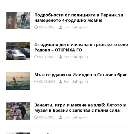
Подробности от полицията в Перник за
намереното 4-годишно момче
03.08.2026
Eкип ЗаПерник
4-годишно дете изчезна в трънското село
Радово – ОТКРИХА ГО
03.08.2026
Eкип ЗаПерник
Мъж се удави на Илинден в Слънчев бряг
03.08.2026
Eкип ЗаПерник
Занаяти, игри и месене на хляб: Лятото в
музея в Брезник започва с пълна сила
03.08.2026
Eкип ЗаПерник