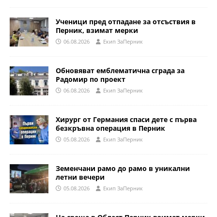
Ученици пред отпадане за отсъствия в
Перник, взимат мерки
06.08.2026
Eкип ЗаПерник
Обновяват емблематична сграда за
Радомир по проект
06.08.2026
Eкип ЗаПерник
Хирург от Германия спаси дете с първа
безкръвна операция в Перник
05.08.2026
Eкип ЗаПерник
Земенчани рамо до рамо в уникални
летни вечери
05.08.2026
Eкип ЗаПерник