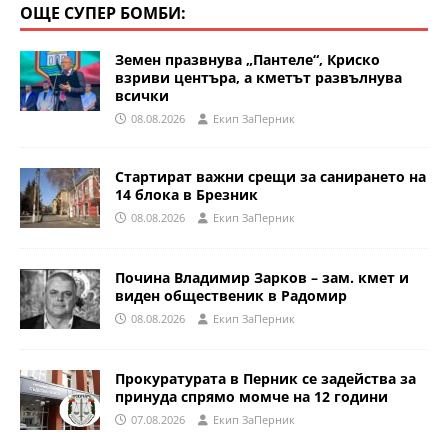
ОЩЕ СУПЕР БОМБИ:
Земен празвнува „Пантеле“, Криско
взриви центъра, а кметът развълнува
всички
08.08.2026
Eкип ЗаПерник
Стартират важни срещи за санирането на
14 блока в Брезник
08.08.2026
Eкип ЗаПерник
Почина Владимир Зарков – зам. кмет и
виден общественик в Радомир
08.08.2026
Eкип ЗаПерник
Прокуратурата в Перник се задейства за
принуда спрямо момче на 12 години
07.08.2026
Eкип ЗаПерник