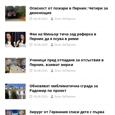
Опасност от пожари в Перник: Четири за
денонощие
06.08.2026
Eкип ЗаПерник
Фен на Миньор тича зад реферка в
Перник да я псува в рими
06.08.2026
Eкип ЗаПерник
Ученици пред отпадане за отсъствия в
Перник, взимат мерки
06.08.2026
Eкип ЗаПерник
Обновяват емблематична сграда за
Радомир по проект
06.08.2026
Eкип ЗаПерник
Хирург от Германия спаси дете с първа