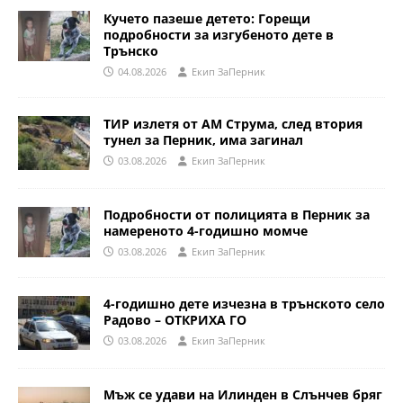
Кучето пазеше детето: Горещи
подробности за изгубеното дете в
Трънско
04.08.2026
Eкип ЗаПерник
ТИР излетя от АМ Струма, след втория
тунел за Перник, има загинал
03.08.2026
Eкип ЗаПерник
Подробности от полицията в Перник за
намереното 4-годишно момче
03.08.2026
Eкип ЗаПерник
4-годишно дете изчезна в трънското село
Радово – ОТКРИХА ГО
03.08.2026
Eкип ЗаПерник
Мъж се удави на Илинден в Слънчев бряг