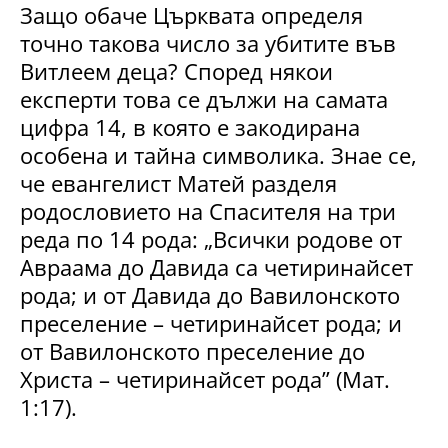
Защо обаче Църквата определя
точно такова число за убитите във
Витлеем деца? Според някои
експерти това се дължи на самата
цифра 14, в която е закодирана
особена и тайна символика. Знае се,
че евангелист Матей разделя
родословието на Спасителя на три
реда по 14 рода: „Всички родове от
Авраама до Давида са четиринайсет
рода; и от Давида до Вавилонското
преселение – четиринайсет рода; и
от Вавилонското преселение до
Христа – четиринайсет рода” (Мат.
1:17).