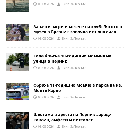
03.08.2026
Eкип ЗаПерник
Занаяти, игри и месене на хляб: Лятото в
музея в Брезник започва с пълна сила
03.08.2026
Eкип ЗаПерник
Кола блъсна 10-годишно момиче на
улица в Перник
03.08.2026
Eкип ЗаПерник
Обраха 11-годишно момче в парка на кв.
Монте Карло
03.08.2026
Eкип ЗаПерник
Шестима в ареста на Перник заради
кокаин, амфети и пистолет
03.08.2026
Eкип ЗаПерник