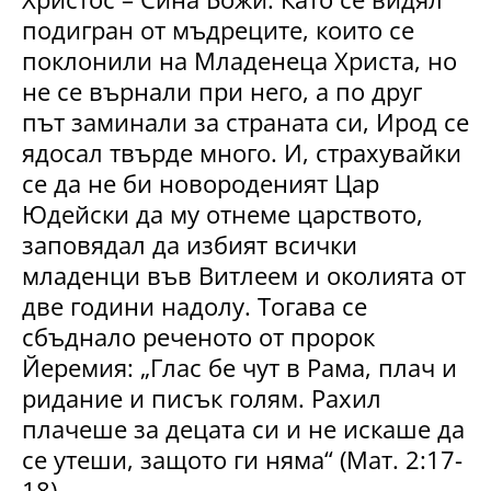
подигран от мъдреците, които се
поклонили на Младенеца Христа, но
не се върнали при него, а по друг
път заминали за страната си, Ирод се
ядосал твърде много. И, страхувайки
се да не би новороденият Цар
Юдейски да му отнеме царството,
заповядал да избият всички
младенци във Витлеем и околията от
две години надолу. Тогава се
сбъднало реченото от пророк
Йеремия: „Глас бе чут в Рама, плач и
ридание и писък голям. Рахил
плачеше за децата си и не искаше да
се утеши, защото ги няма“ (Мат. 2:17-
18).