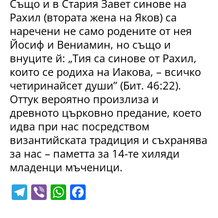
Също и в Стария Завет синове на
Рахил (втората жена на Яков) са
наречени не само родените от нея
Йосиф и Вениамин, но също и
внуците й: „Тия са синове от Рахил,
които се родиха на Иакова, – всичко
четиринайсет души” (Бит. 46:22).
Оттук вероятно произлиза и
древното църковно предание, което
идва при нас посредством
византийската традиция и съхранява
за нас – паметта за 14-те хиляди
младенци мъченици.
T
Vi
W
F
el
b
h
a