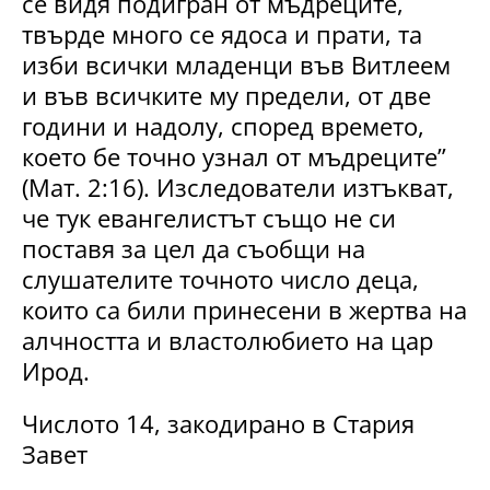
се видя подигран от мъдреците,
твърде много се ядоса и прати, та
изби всички младенци във Витлеем
и във всичките му предели, от две
години и надолу, според времето,
което бе точно узнал от мъдреците”
(Мат. 2:16). Изследователи изтъкват,
че тук евангелистът също не си
поставя за цел да съобщи на
слушателите точното число деца,
които са били принесени в жертва на
алчността и властолюбието на цар
Ирод.
Числото 14, закодирано в Стария
Завет