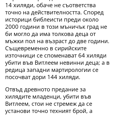
14 хиляди, обаче не съответства
точно на действителността. Според
историци библеисти преди около
2000 години в този мъничък град не
би могло да има толкова деца от
мъжки пол на възраст до две години.
Същевременно в сирийските
източници се споменават 64 хиляди
убити във Витлеем невинни деца; а в
редица западни мартирологии се
посочват дори 144 хиляди.
Отвъд древното предание за
хилядите младенци, убити във
Витлеем, стои не стремеж да се
установи точно техният брой, а