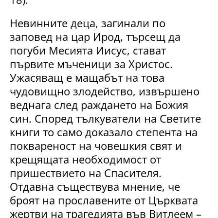
Невинните деца, загинали по
заповед на цар Ирод, търсещ да
погуби Месията Иисус, стават
първите мъченици за Христос.
Ужасяващ е мащабът на това
чудовищно злодейство, извършено
веднага след раждането на Божия
син. Според тълкуватели на Светите
книги то само доказало степента на
поквареност на човешкия свят и
крещящата необходимост от
пришествието на Спасителя.
Отдавна съществува мнение, че
броят на прославените от Църквата
жертви на трагедията във Витлеем –