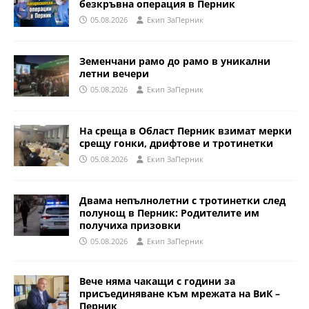
безкръвна операция в Перник
05.08.2026
Eкип ЗаПерник
Земенчани рамо до рамо в уникални
летни вечери
05.08.2026
Eкип ЗаПерник
На среща в Област Перник взимат мерки
срещу гонки, дрифтове и тротинетки
05.08.2026
Eкип ЗаПерник
Двама непълнолетни с тротинетки след
полунощ в Перник: Родителите им
получиха призовки
05.08.2026
Eкип ЗаПерник
Вече няма чакащи с години за
присъединяване към мрежата на ВиК –
Перник