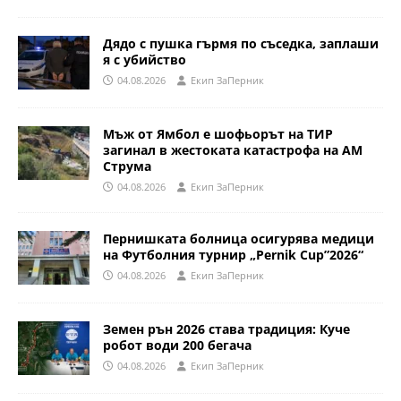
Дядо с пушка гърмя по съседка, заплаши
я с убийство
04.08.2026
Eкип ЗаПерник
Мъж от Ямбол е шофьорът на ТИР
загинал в жестоката катастрофа на АМ
Струма
04.08.2026
Eкип ЗаПерник
Пернишката болница осигурява медици
на Футболния турнир „Pernik Cup”2026“
04.08.2026
Eкип ЗаПерник
Земен рън 2026 става традиция: Куче
робот води 200 бегача
04.08.2026
Eкип ЗаПерник