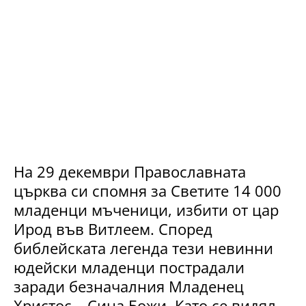
На 29 декември Православната
църква си спомня за Светите 14 000
младенци мъченици, избити от цар
Ирод във Витлеем. Според
библейската легенда тези невинни
юдейски младенци пострадали
заради безначалния Младенец
Христос – Сина Божи. Като се видял