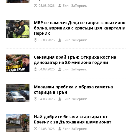
05.08.2026
Eкип ЗаПерник
МВР се намеси: Деца се гаврят с психично
болна, взривиха с крясъци цял квартал в
Перник
05.08.2026
Eкип ЗаПерник
Сензация край Трън: Откриха кост на
динозавър на 83-милиона години
04.08.2026
Eкип ЗаПерник
Младежи пребиха и обраха самотна
старица в Трън
04.08.2026
Eкип ЗаПерник
Най-добрите бегачи стартират от
Брезник за Държавния шампионат
04.08.2026
Eкип ЗаПерник