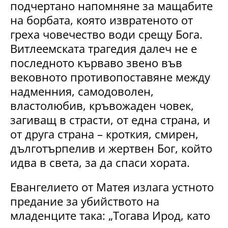
подчертано напомняне за мащабите
на борбата, която извратеното от
греха човечество води срещу Бога.
Витлеемската трагедия далеч не е
последното кърваво звено във
вековното противопоставяне между
надменния, самодоволен,
властолюбив, кръвожаден човек,
загиващ в страсти, от една страна, и
от друга страна – кроткия, смирен,
дълготърпелив и жертвен Бог, който
идва в света, за да спаси хората.
Евангелието от Матея излага устното
предание за убийството на
младенците така: „Тогава Ирод, като