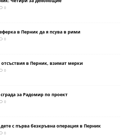
рник: Четири за денонощие
0
еферка в Перник да я псува в рими
0
 отсъствия в Перник, взимат мерки
0
сграда за Радомир по проект
0
 дете с първа безкръвна операция в Перник
0