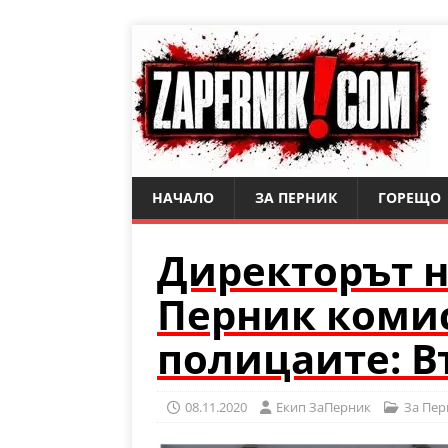
НАЧАЛО
ЗА ПЕРНИК
ГОРЕЩО
Директорът н
Перник коми
полицаите: В
08.11.2020
Eкип ЗаПерник
За Пер