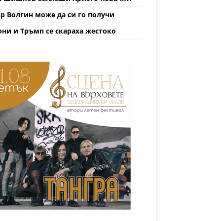
р Волгин може да си го получи
ни и Тръмп се скараха жестоко