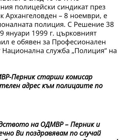
ния полицейски синдикат през
к Архангеловден – 8 ноември, е
ионалната полиция. С Решение 38
9 януари 1999 г. църковният
аил е обявен за Професионален
т Национална служба „Полиция“ на
ВР-Перник старши комисар
телен адрес към полицаите по
вото на ОДМВР – Перник и
ечно Ви поздравявам по случай