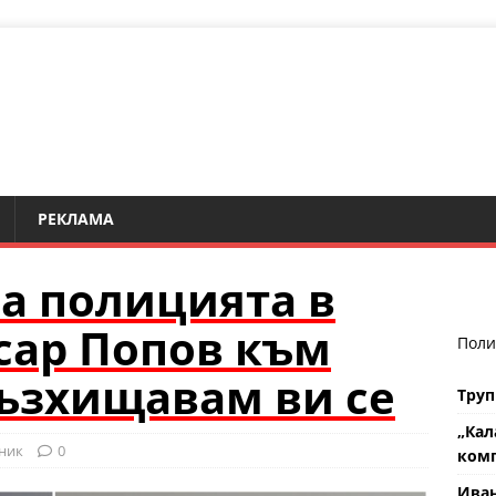
РЕКЛАМА
а полицията в
сар Попов към
Поли
ъзхищавам ви се
Труп
„Кал
ник
0
комп
Ива