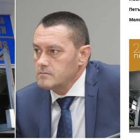
Петъ
Мело