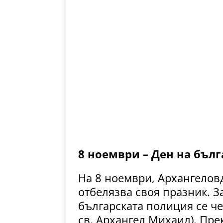
8 ноември – Ден на бъл
На 8 ноември, Архангелов
отбелязва своя празник. З
българската полиция се чес
св. Архангел Михаил). Прек