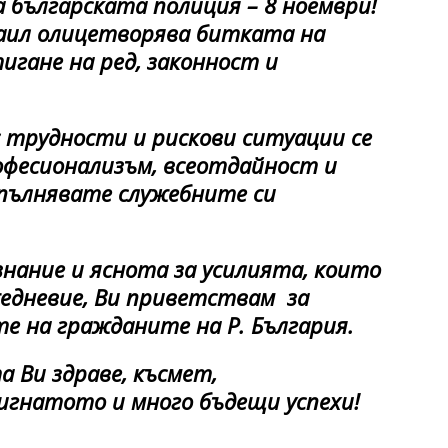
 българската полиция – 8 ноември!
хаил олицетворява битката на
игане на ред, законност и
рудности и рискови ситуации се
офесионализъм, всеотдайност и
зпълнявате служебните си
знание и яснота за усилията, които
едневие, Ви приветствам за
е на гражданите на Р. България.
а Ви здраве, късмет,
игнатото и много бъдещи успехи!