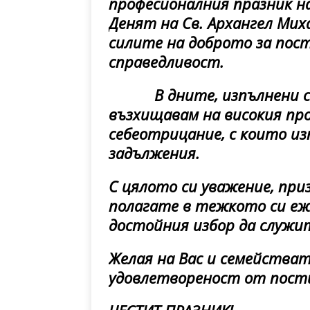
професионалния празник на
Денят на Св. Архангел Ми
силите на доброто за пост
справедливост.
В дните, изпълнени с т
възхищавам на високия пр
себеотрицание, с които и
задължения.
С цялото си уважение, при
полагате в тежкото си еж
достойния избор да служит
Желая на Вас и семействат
удовлетвореност от пост