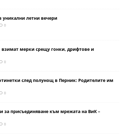
в уникални летни вечери
0
к взимат мерки срещу гонки, дрифтове и
0
отинетки след полунощ в Перник: Родителите им
0
и за присъединяване към мрежата на ВиК –
0