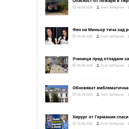
Опасност от пожари в Пе
06.08.2026
Eкип ЗаПерник
Фен на Миньор тича зад р
06.08.2026
Eкип ЗаПерник
Ученици пред отпадане за
06.08.2026
Eкип ЗаПерник
Обновяват емблематична 
06.08.2026
Eкип ЗаПерник
Хирург от Германия спаси
05.08.2026
Eкип ЗаПерник