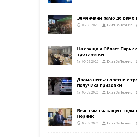
Земенчани рамо до рамо 
05.08.2026
Eкип ЗаПерник
На среща в Област Перни
тротинетки
05.08.2026
Eкип ЗаПерник
Двама непълнолетни с тр
получиха призовки
05.08.2026
Eкип ЗаПерник
Вече няма чакащи с годин
Перник
05.08.2026
Eкип ЗаПерник