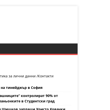
тика за лични данни /
Контакти
 на тинейджър в София
ашниците“ контролират 90% от
аньонките в Студентски град
н Шишков заплаши Христо Ковачки