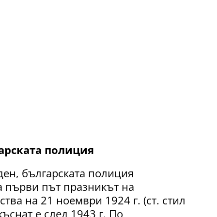
гарската полиция
ден, българската полиция
а първи път празникът на
тва на 21 ноември 1924 г. (ст. стил
ъснат е след 1943 г. По