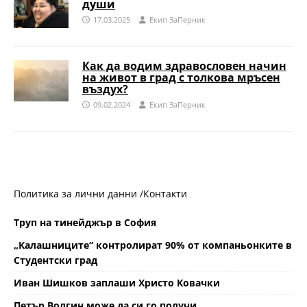
души
17.03.2025
Eкип ЗаПерник
Как да водим здравословен начин
на живот в град с толкова мръсен
въздух?
09.02.2024
Eкип ЗаПерник
Политика за лични данни /
Контакти
Труп на тинейджър в София
„Калашниците“ контролират 90% от компаньонките в
Студентски град
Иван Шишков заплаши Христо Ковачки
Петър Волгин може да си го получи