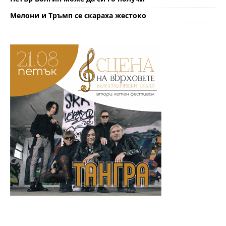
Мелони и Тръмп се скараха жестоко