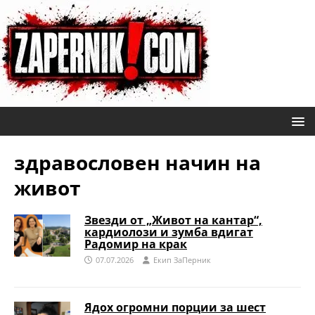
здравословен начин на
живот
Звезди от „Живот на кантар“,
кардиолози и зумба вдигат
Радомир на крак
07.07.2026
Eкип ЗаПерник
Ядох огромни порции за шест