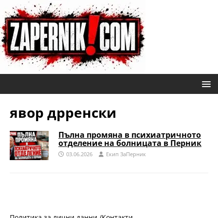
явор дрренски
Пълна промяна в психиатричното
отделение на болницата в Перник
03.06.2026
Eкип ЗаПерник
Политика за лични данни /
Контакти