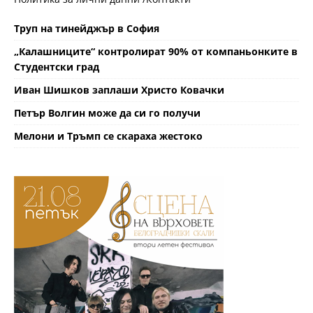
Труп на тинейджър в София
„Калашниците“ контролират 90% от компаньонките в
Студентски град
Иван Шишков заплаши Христо Ковачки
Петър Волгин може да си го получи
Мелони и Тръмп се скараха жестоко