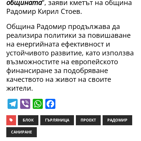
общината
“, заяви кметът на община
Радомир Кирил Стоев.
Община Радомир продължава да
реализира политики за повишаване
на енергийната ефективност и
устойчивото развитие, като използва
възможностите на европейското
финансиране за подобряване
качеството на живот на своите
жители.
T
Vi
W
F
el
b
h
a
e
er
at
c
БЛОК
ГЪРЛЯНИЦА
ПРОЕКТ
РАДОМИР
gr
s
e
САНИРАНЕ