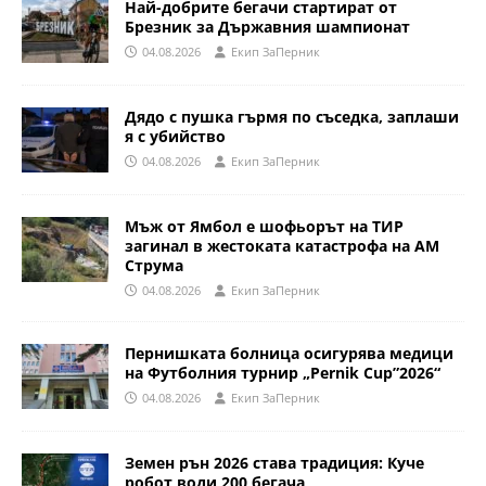
Най-добрите бегачи стартират от
Брезник за Държавния шампионат
04.08.2026
Eкип ЗаПерник
Дядо с пушка гърмя по съседка, заплаши
я с убийство
04.08.2026
Eкип ЗаПерник
Мъж от Ямбол е шофьорът на ТИР
загинал в жестоката катастрофа на АМ
Струма
04.08.2026
Eкип ЗаПерник
Пернишката болница осигурява медици
на Футболния турнир „Pernik Cup”2026“
04.08.2026
Eкип ЗаПерник
Земен рън 2026 става традиция: Куче
робот води 200 бегача