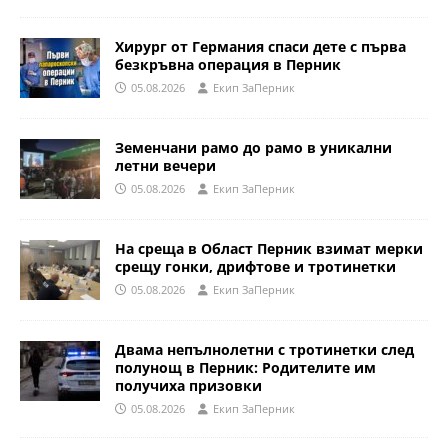
Хирург от Германия спаси дете с първа
безкръвна операция в Перник
05.08.2026
Eкип ЗаПерник
Земенчани рамо до рамо в уникални
летни вечери
05.08.2026
Eкип ЗаПерник
На среща в Област Перник взимат мерки
срещу гонки, дрифтове и тротинетки
05.08.2026
Eкип ЗаПерник
Двама непълнолетни с тротинетки след
полунощ в Перник: Родителите им
получиха призовки
05.08.2026
Eкип ЗаПерник