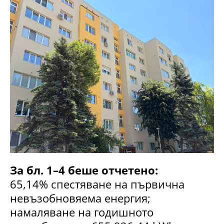
За бл. 1–4 беше отчетено:
65,14% спестяване на първична
невъзобновяема енергия;
намаляване на годишното