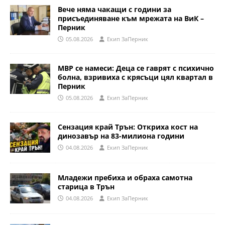
Вече няма чакащи с години за
присъединяване към мрежата на ВиК –
Перник
05.08.2026
Eкип ЗаПерник
МВР се намеси: Деца се гаврят с психично
болна, взривиха с крясъци цял квартал в
Перник
05.08.2026
Eкип ЗаПерник
Сензация край Трън: Откриха кост на
динозавър на 83-милиона години
04.08.2026
Eкип ЗаПерник
Младежи пребиха и обраха самотна
старица в Трън
04.08.2026
Eкип ЗаПерник