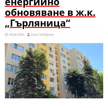
енергийно
обновяване в ж.к.
„Гърляница“
29.06.2026
Eкип ЗаПерник