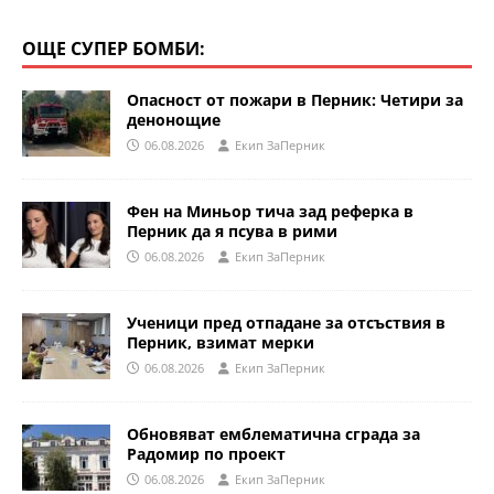
ОЩЕ СУПЕР БОМБИ:
Опасност от пожари в Перник: Четири за
денонощие
06.08.2026
Eкип ЗаПерник
Фен на Миньор тича зад реферка в
Перник да я псува в рими
06.08.2026
Eкип ЗаПерник
Ученици пред отпадане за отсъствия в
Перник, взимат мерки
06.08.2026
Eкип ЗаПерник
Обновяват емблематична сграда за
Радомир по проект
06.08.2026
Eкип ЗаПерник