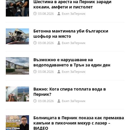
Шестима в ареста на Перник заради
кокаин, амфети и пистолет
03.08.2026
Eкип ЗаПерник
Бетонна мантинела уби български
шофьор на място
03.08.2026
Eкип ЗаПерник
Възможно е нарушаване на
водоподаването в Трън за един ден
03.08.2026
Eкип ЗаПерник
Важно: Кога спира топлата вода в
Перник?
03.08.2026
Eкип ЗаПерник
Болницата в Перник показа как премахва
камъни в пикочния мехур с лазер –
ВИДЕО