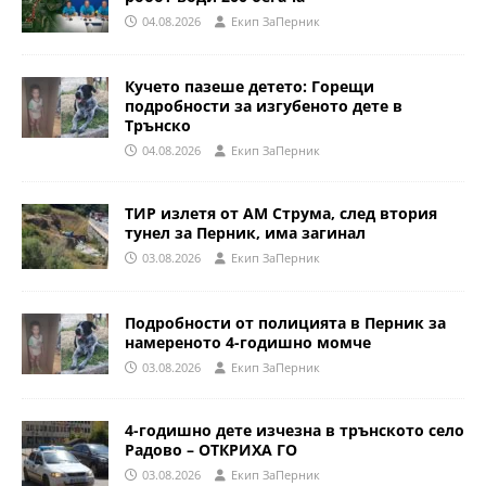
04.08.2026
Eкип ЗаПерник
Кучето пазеше детето: Горещи
подробности за изгубеното дете в
Трънско
04.08.2026
Eкип ЗаПерник
ТИР излетя от АМ Струма, след втория
тунел за Перник, има загинал
03.08.2026
Eкип ЗаПерник
Подробности от полицията в Перник за
намереното 4-годишно момче
03.08.2026
Eкип ЗаПерник
4-годишно дете изчезна в трънското село
Радово – ОТКРИХА ГО
03.08.2026
Eкип ЗаПерник