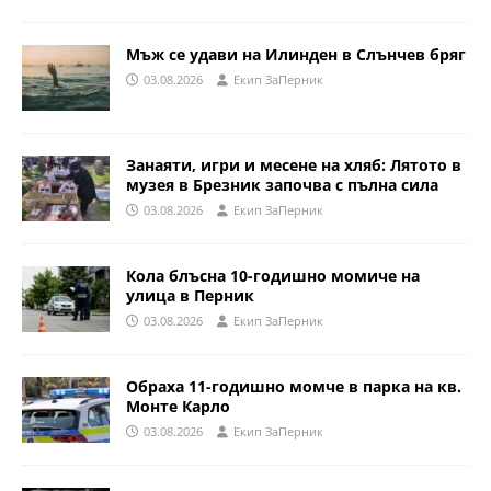
Мъж се удави на Илинден в Слънчев бряг
03.08.2026
Eкип ЗаПерник
Занаяти, игри и месене на хляб: Лятото в
музея в Брезник започва с пълна сила
03.08.2026
Eкип ЗаПерник
Кола блъсна 10-годишно момиче на
улица в Перник
03.08.2026
Eкип ЗаПерник
Обраха 11-годишно момче в парка на кв.
Монте Карло
03.08.2026
Eкип ЗаПерник