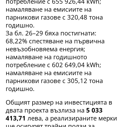
потребление с 655 926,44 kWh;
намаляване на емисиите на
парникови газове с 320,48 тона
годишно.
За бл. 26–29 бяха постигнати:
68,22% спестяване на първична
невъзобновяема енергия;
намаляване на годишното
потребление с 602 649,04 kWh;
намаляване на емисиите на
парникови газове с 305,12 тона
годишно.
Общият размер на инвестицията в
двата проекта възлиза на
5 033
413,71
лева, а реализираните мерки
ще осигурят трайни ползи за