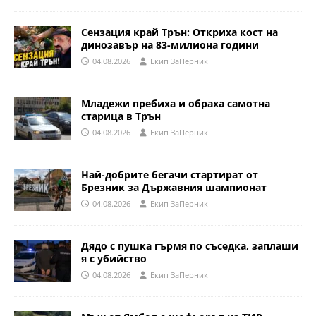
Сензация край Трън: Откриха кост на
динозавър на 83-милиона години
04.08.2026
Eкип ЗаПерник
Младежи пребиха и обраха самотна
старица в Трън
04.08.2026
Eкип ЗаПерник
Най-добрите бегачи стартират от
Брезник за Държавния шампионат
04.08.2026
Eкип ЗаПерник
Дядо с пушка гърмя по съседка, заплаши
я с убийство
04.08.2026
Eкип ЗаПерник