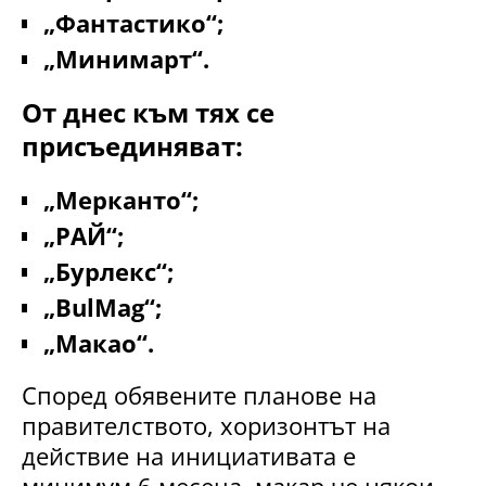
„Фантастико“;
„Минимарт“.
От днес към тях се
присъединяват:
„Мерканто“;
„РАЙ“;
„Бурлекс“;
„BulMag“;
„Макао“.
Според обявените планове на
правителството, хоризонтът на
действие на инициативата е