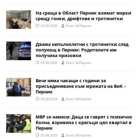
На среща в Област Перник взимат мерки
срещу гонки, дрифтове и тротинетки
05.08.2026
Eкип ЗаПерник
Двама непълнолетни с тротинетки след
полунощ в Перник: Родителите им
получиха призовки
05.08.2026
Eкип ЗаПерник
Вече няма чакащи с години за
присъединяване към мрежата на ВиК –
Перник
05.08.2026
Eкип ЗаПерник
МВР се намеси: Деца се гаврят с психично
болна, взривиха с крясъци цял квартал в
Перник
05.08.2026
Eкип ЗаПерник