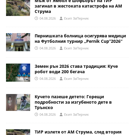
Мъж от Ямбол е шофьорът на ТИР
загинал в жестоката катастрофа на АМ
Струма
04.08.2026
Eкип ЗаПерник
Пернишката болница осигурява медици
на Футболния турнир „Pernik Cup”2026“
04.08.2026
Eкип ЗаПерник
Земен рън 2026 става традиция: Куче
робот води 200 бегача
04.08.2026
Eкип ЗаПерник
Кучето пазеше детето: Горещи
подробности за изгубеното дете в
Трънско
04.08.2026
Eкип ЗаПерник
ТИР излетя от АМ Струма, след втория