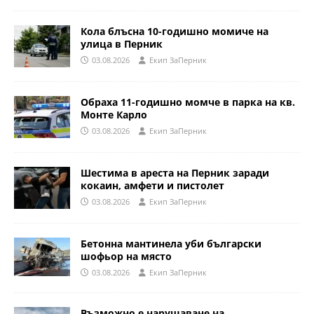
Кола блъсна 10-годишно момиче на
улица в Перник
03.08.2026
Eкип ЗаПерник
Обраха 11-годишно момче в парка на кв.
Монте Карло
03.08.2026
Eкип ЗаПерник
Шестима в ареста на Перник заради
кокаин, амфети и пистолет
03.08.2026
Eкип ЗаПерник
Бетонна мантинела уби български
шофьор на място
03.08.2026
Eкип ЗаПерник
Възможно е нарушаване на