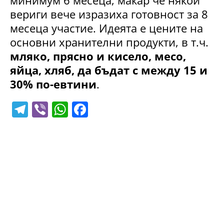
минимум 6 месеца, макар че някои
вериги вече изразиха готовност за 8
месеца участие. Идеята е цените на
основни хранителни продукти, в т.ч.
мляко, прясно и кисело, месо,
яйца, хляб, да бъдат с между 15 и
30% по-евтини
.
T
Vi
W
F
el
b
h
a
e
er
at
c
gr
s
e
a
A
b
m
p
o
p
o
k