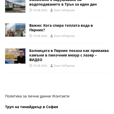
водоподаването в Трън за един ден
03.08.2026
Eкип ЗаПерник
Важно: Кога спира топлата вода в
Перник?
03.08.2026
Eкип ЗаПерник
Болницата в Перник показа как премахва
камъни в пикочния мехур с лазер –
ВИДЕО
03.08.2026
Eкип ЗаПерник
Политика за лични данни /
Контакти
Труп на тинейджър в София