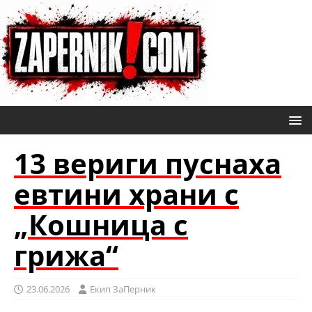
13 вериги пуснаха
евтини храни с
„Кошница с
грижа“
23.06.2026
Eкип ЗаПерник