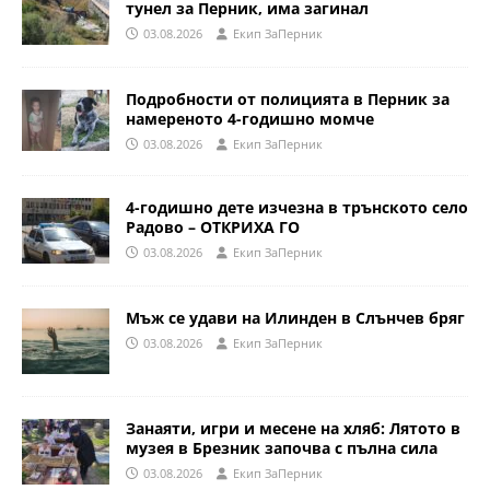
тунел за Перник, има загинал
03.08.2026
Eкип ЗаПерник
Подробности от полицията в Перник за
намереното 4-годишно момче
03.08.2026
Eкип ЗаПерник
4-годишно дете изчезна в трънското село
Радово – ОТКРИХА ГО
03.08.2026
Eкип ЗаПерник
Мъж се удави на Илинден в Слънчев бряг
03.08.2026
Eкип ЗаПерник
Занаяти, игри и месене на хляб: Лятото в
музея в Брезник започва с пълна сила
03.08.2026
Eкип ЗаПерник