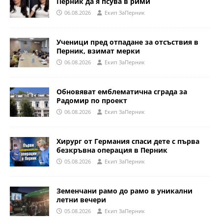
Перник да я псува в рими
06.08.2026
Eкип ЗаПерник
Ученици пред отпадане за отсъствия в
Перник, взимат мерки
06.08.2026
Eкип ЗаПерник
Обновяват емблематична сграда за
Радомир по проект
06.08.2026
Eкип ЗаПерник
Хирург от Германия спаси дете с първа
безкръвна операция в Перник
05.08.2026
Eкип ЗаПерник
Земенчани рамо до рамо в уникални
летни вечери
05.08.2026
Eкип ЗаПерник