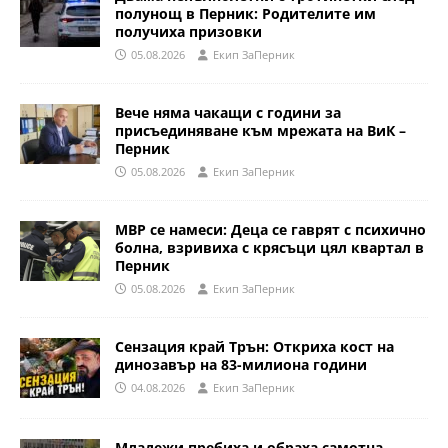
полунощ в Перник: Родителите им
получиха призовки
05.08.2026
Eкип ЗаПерник
Вече няма чакащи с години за
присъединяване към мрежата на ВиК –
Перник
05.08.2026
Eкип ЗаПерник
МВР се намеси: Деца се гаврят с психично
болна, взривиха с крясъци цял квартал в
Перник
05.08.2026
Eкип ЗаПерник
Сензация край Трън: Откриха кост на
динозавър на 83-милиона години
04.08.2026
Eкип ЗаПерник
Младежи пребиха и обраха самотна