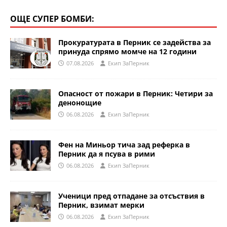
ОЩЕ СУПЕР БОМБИ:
Прокуратурата в Перник се задейства за
принуда спрямо момче на 12 години
07.08.2026
Eкип ЗаПерник
Опасност от пожари в Перник: Четири за
денонощие
06.08.2026
Eкип ЗаПерник
Фен на Миньор тича зад реферка в
Перник да я псува в рими
06.08.2026
Eкип ЗаПерник
Ученици пред отпадане за отсъствия в
Перник, взимат мерки
06.08.2026
Eкип ЗаПерник