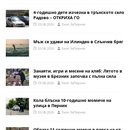
4-годишно дете изчезна в трънското село
Радово – ОТКРИХА ГО
03.08.2026
Eкип ЗаПерник
Мъж се удави на Илинден в Слънчев бряг
03.08.2026
Eкип ЗаПерник
Занаяти, игри и месене на хляб: Лятото в
музея в Брезник започва с пълна сила
03.08.2026
Eкип ЗаПерник
Кола блъсна 10-годишно момиче на
улица в Перник
03.08.2026
Eкип ЗаПерник
Обраха 11-годишно момче в парка на кв.