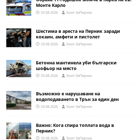
Монте Карло
03.08.2026
Eкип ЗаПерник
Шестима в ареста на Перник заради
кокаин, амфети и пистолет
03.08.2026
Eкип ЗаПерник
Бетонна мантинела уби български
шофьор на място
03.08.2026
Eкип ЗаПерник
Възможно е нарушаване на
водоподаването в Трън за един ден
03.08.2026
Eкип ЗаПерник
Важно: Кога спира топлата вода в
Перник?
03.08.2026
Eкип ЗаПерник