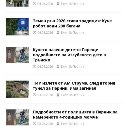
04.08.2026
Eкип ЗаПерник
Земен рън 2026 става традиция: Куче
робот води 200 бегача
04.08.2026
Eкип ЗаПерник
Кучето пазеше детето: Горещи
подробности за изгубеното дете в
Трънско
04.08.2026
Eкип ЗаПерник
ТИР излетя от АМ Струма, след втория
тунел за Перник, има загинал
03.08.2026
Eкип ЗаПерник
Подробности от полицията в Перник за
намереното 4-годишно момче
03.08.2026
Eкип ЗаПерник