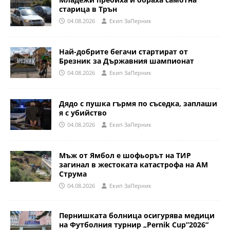
старица в Трън
04.08.2026
Eкип ЗаПерник
Най-добрите бегачи стартират от
Брезник за Държавния шампионат
04.08.2026
Eкип ЗаПерник
Дядо с пушка гърмя по съседка, заплаши
я с убийство
04.08.2026
Eкип ЗаПерник
Мъж от Ямбол е шофьорът на ТИР
загинал в жестоката катастрофа на АМ
Струма
04.08.2026
Eкип ЗаПерник
Пернишката болница осигурява медици
на Футболния турнир „Pernik Cup”2026“