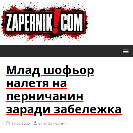
Млад шофьор
налетя на
перничанин
заради забележка
19.06.2026
Eкип ЗаПерник