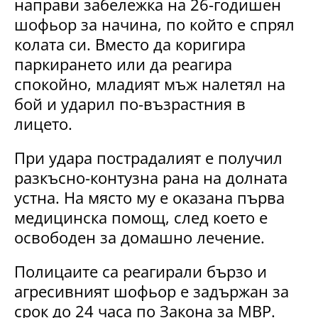
направи забележка на 26-годишен
шофьор за начина, по който е спрял
колата си. Вместо да коригира
паркирането или да реагира
спокойно, младият мъж налетял на
бой и ударил по-възрастния в
лицето.
При удара пострадалият е получил
разкъсно-контузна рана на долната
устна. На място му е оказана първа
медицинска помощ, след което е
освободен за домашно лечение.
Полицаите са реагирали бързо и
агресивният шофьор е задържан за
срок до 24 часа по Закона за МВР.