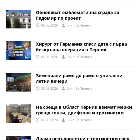
Обновяват емблематична сграда за
Радомир по проект
06.08.2026
Eкип ЗаПерник
Хирург от Германия спаси дете с първа
безкръвна операция в Перник
05.08.2026
Eкип ЗаПерник
Земенчани рамо до рамо в уникални
летни вечери
05.08.2026
Eкип ЗаПерник
На среща в Област Перник взимат мерки
срещу гонки, дрифтове и тротинетки
05.08.2026
Eкип ЗаПерник
Двама непълнолетни с тротинетки след