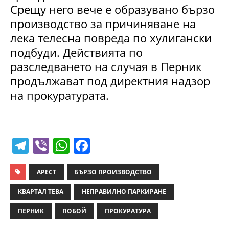
Срещу него вече е образувано бързо
производство за причиняване на
лека телесна повреда по хулигански
подбуди. Действията по
разследването на случая в Перник
продължават под директния надзор
на прокуратурата.
T
Vi
W
F
el
b
h
a
e
er
at
c
АРЕСТ
БЪРЗО ПРОИЗВОДСТВО
gr
s
e
КВАРТАЛ ТЕВА
НЕПРАВИЛНО ПАРКИРАНЕ
a
A
b
ПЕРНИК
ПОБОЙ
ПРОКУРАТУРА
m
p
o