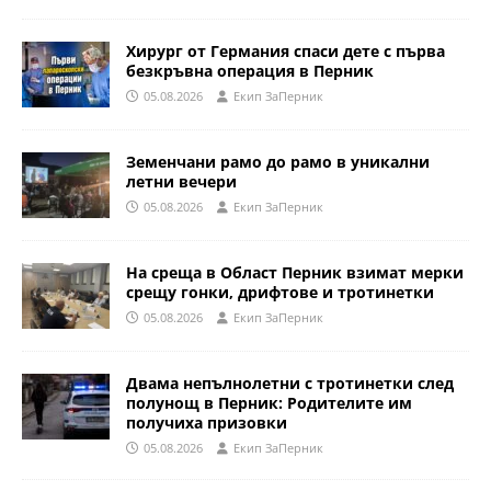
Хирург от Германия спаси дете с първа
безкръвна операция в Перник
05.08.2026
Eкип ЗаПерник
Земенчани рамо до рамо в уникални
летни вечери
05.08.2026
Eкип ЗаПерник
На среща в Област Перник взимат мерки
срещу гонки, дрифтове и тротинетки
05.08.2026
Eкип ЗаПерник
Двама непълнолетни с тротинетки след
полунощ в Перник: Родителите им
получиха призовки
05.08.2026
Eкип ЗаПерник