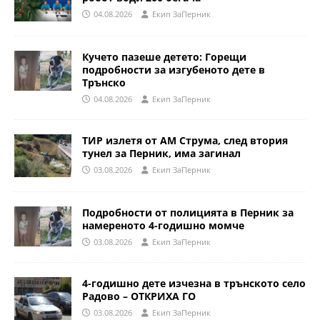
04.08.2026
Eкип ЗаПерник
Кучето пазеше детето: Горещи
подробности за изгубеното дете в
Трънско
04.08.2026
Eкип ЗаПерник
ТИР излетя от АМ Струма, след втория
тунел за Перник, има загинал
03.08.2026
Eкип ЗаПерник
Подробности от полицията в Перник за
намереното 4-годишно момче
03.08.2026
Eкип ЗаПерник
4-годишно дете изчезна в трънското село
Радово – ОТКРИХА ГО
03.08.2026
Eкип ЗаПерник