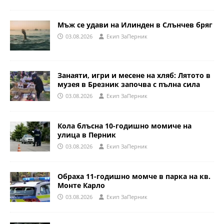
Мъж се удави на Илинден в Слънчев бряг
03.08.2026
Eкип ЗаПерник
Занаяти, игри и месене на хляб: Лятото в
музея в Брезник започва с пълна сила
03.08.2026
Eкип ЗаПерник
Кола блъсна 10-годишно момиче на
улица в Перник
03.08.2026
Eкип ЗаПерник
Обраха 11-годишно момче в парка на кв.
Монте Карло
03.08.2026
Eкип ЗаПерник