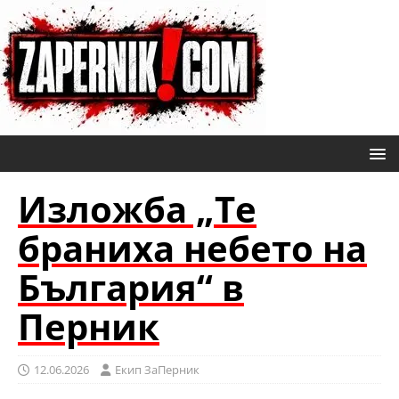
Изложба „Те
браниха небето на
България“ в
Перник
12.06.2026
Eкип ЗаПерник