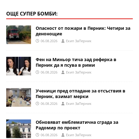
ОЩЕ СУПЕР БОМБИ:
Опасност от пожари в Перник: Четири за
денонощие
06.08.2026
Eкип ЗаПерник
Фен на Миньор тича зад реферка в
Перник да я псува в рими
06.08.2026
Eкип ЗаПерник
Ученици пред отпадане за отсъствия в
Перник, взимат мерки
06.08.2026
Eкип ЗаПерник
Обновяват емблематична сграда за
Радомир по проект
06.08.2026
Eкип ЗаПерник