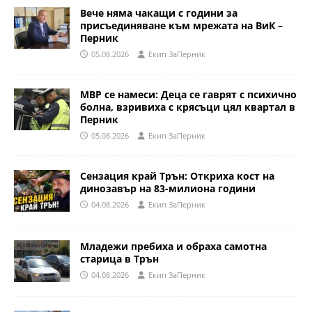
Вече няма чакащи с години за
присъединяване към мрежата на ВиК –
Перник
05.08.2026
Eкип ЗаПерник
МВР се намеси: Деца се гаврят с психично
болна, взривиха с крясъци цял квартал в
Перник
05.08.2026
Eкип ЗаПерник
Сензация край Трън: Откриха кост на
динозавър на 83-милиона години
04.08.2026
Eкип ЗаПерник
Младежи пребиха и обраха самотна
старица в Трън
04.08.2026
Eкип ЗаПерник