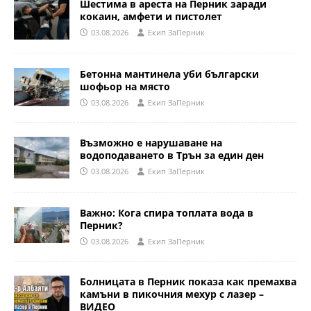
Шестима в ареста на Перник заради
кокаин, амфети и пистолет
03.08.2026
Eкип ЗаПерник
Бетонна мантинела уби български
шофьор на място
03.08.2026
Eкип ЗаПерник
Възможно е нарушаване на
водоподаването в Трън за един ден
03.08.2026
Eкип ЗаПерник
Важно: Кога спира топлата вода в
Перник?
03.08.2026
Eкип ЗаПерник
Болницата в Перник показа как премахва
камъни в пикочния мехур с лазер –
ВИДЕО