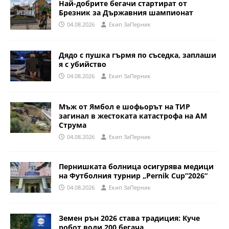
Най-добрите бегачи стартират от
Брезник за Държавния шампионат
04.08.2026
Eкип ЗаПерник
Дядо с пушка гърмя по съседка, заплаши
я с убийство
04.08.2026
Eкип ЗаПерник
Мъж от Ямбол е шофьорът на ТИР
загинал в жестоката катастрофа на АМ
Струма
04.08.2026
Eкип ЗаПерник
Пернишката болница осигурява медици
на Футболния турнир „Pernik Cup”2026“
04.08.2026
Eкип ЗаПерник
Земен рън 2026 става традиция: Куче
робот води 200 бегача