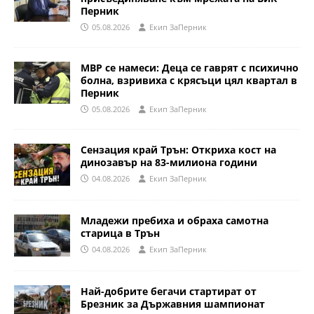
Перник
05.08.2026
Eкип ЗаПерник
МВР се намеси: Деца се гаврят с психично
болна, взривиха с крясъци цял квартал в
Перник
05.08.2026
Eкип ЗаПерник
Сензация край Трън: Откриха кост на
динозавър на 83-милиона години
04.08.2026
Eкип ЗаПерник
Младежи пребиха и обраха самотна
старица в Трън
04.08.2026
Eкип ЗаПерник
Най-добрите бегачи стартират от
Брезник за Държавния шампионат