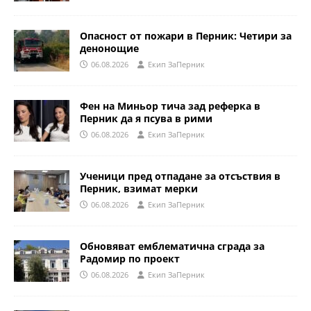
Опасност от пожари в Перник: Четири за
денонощие
06.08.2026
Eкип ЗаПерник
Фен на Миньор тича зад реферка в
Перник да я псува в рими
06.08.2026
Eкип ЗаПерник
Ученици пред отпадане за отсъствия в
Перник, взимат мерки
06.08.2026
Eкип ЗаПерник
Обновяват емблематична сграда за
Радомир по проект
06.08.2026
Eкип ЗаПерник