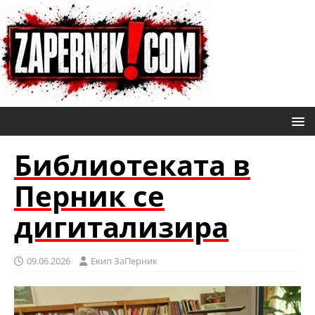
Библиотеката в
Перник се
дигитализира
09.06.2026
Eкип ЗаПерник