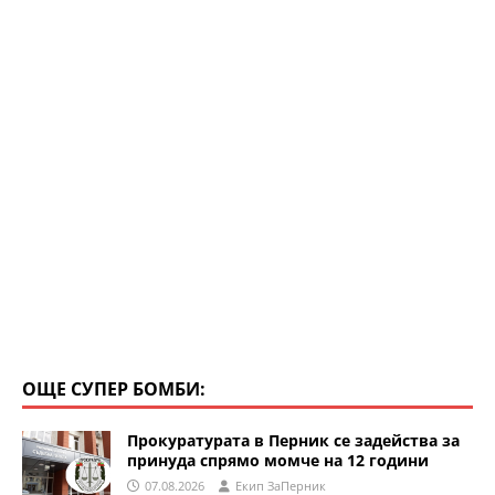
k
ОЩЕ СУПЕР БОМБИ:
Прокуратурата в Перник се задейства за
принуда спрямо момче на 12 години
07.08.2026
Eкип ЗаПерник