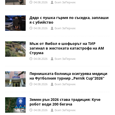
04.08.2026
Eкип ЗаПерник
Дядо с пушка гърмя по съседка, заплаши
я с убийство
04.08.2026
Eкип ЗаПерник
Мъж от Ямбол е шофьорът на ТИР
загинал в жестоката катастрофа на АМ
Струма
04.08.2026
Eкип ЗаПерник
Пернишката болница осигурява медици
на Футболния турнир „Pernik Cup”2026“
04.08.2026
Eкип ЗаПерник
Земен рън 2026 става традиция: Куче
робот води 200 бегача
04.08.2026
Eкип ЗаПерник