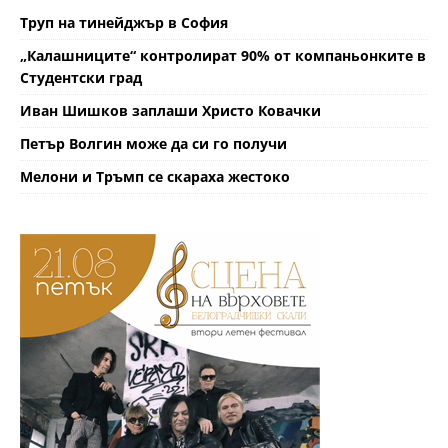
Труп на тинейджър в София
„Калашниците“ контролират 90% от компаньонките в
Студентски град
Иван Шишков заплаши Христо Ковачки
Петър Волгин може да си го получи
Мелони и Тръмп се скараха жестоко