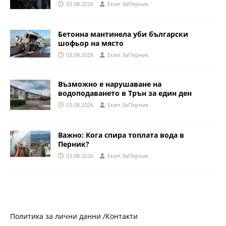
03.08.2026
Eкип ЗаПерник
Бетонна мантинела уби български
шофьор на място
03.08.2026
Eкип ЗаПерник
Възможно е нарушаване на
водоподаването в Трън за един ден
03.08.2026
Eкип ЗаПерник
Важно: Кога спира топлата вода в
Перник?
03.08.2026
Eкип ЗаПерник
Политика за лични данни /
Контакти