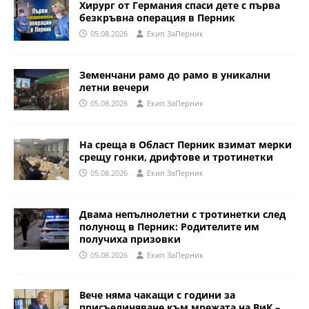
Хирург от Германия спаси дете с първа
безкръвна операция в Перник
05.08.2026
Eкип ЗаПерник
Земенчани рамо до рамо в уникални
летни вечери
05.08.2026
Eкип ЗаПерник
На среща в Област Перник взимат мерки
срещу гонки, дрифтове и тротинетки
05.08.2026
Eкип ЗаПерник
Двама непълнолетни с тротинетки след
полунощ в Перник: Родителите им
получиха призовки
05.08.2026
Eкип ЗаПерник
Вече няма чакащи с години за
присъединяване към мрежата на ВиК –