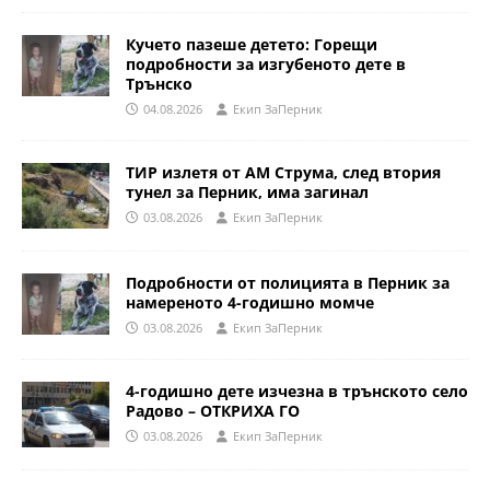
Кучето пазеше детето: Горещи
подробности за изгубеното дете в
Трънско
04.08.2026
Eкип ЗаПерник
ТИР излетя от АМ Струма, след втория
тунел за Перник, има загинал
03.08.2026
Eкип ЗаПерник
Подробности от полицията в Перник за
намереното 4-годишно момче
03.08.2026
Eкип ЗаПерник
4-годишно дете изчезна в трънското село
Радово – ОТКРИХА ГО
03.08.2026
Eкип ЗаПерник