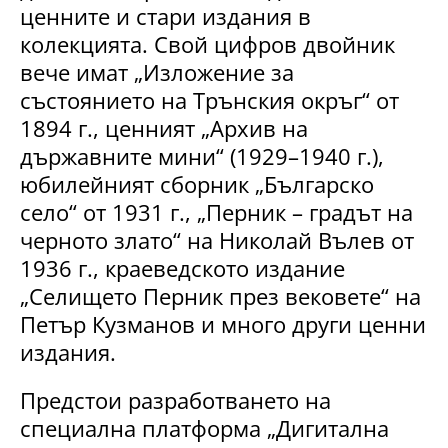
ценните и стари издания в
колекцията. Свой цифров двойник
вече имат „Изложение за
състоянието на Трънския окръг“ от
1894 г., ценният „Архив на
държавните мини“ (1929–1940 г.),
юбилейният сборник „Българско
село“ от 1931 г., „Перник – градът на
черното злато“ на Николай Вълев от
1936 г., краеведското издание
„Селището Перник през вековете“ на
Петър Кузманов и много други ценни
издания.
Предстои разработването на
специална платформа „Дигитална