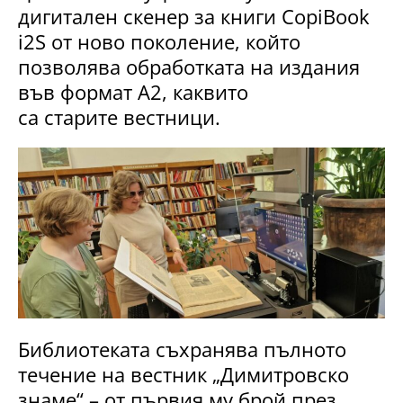
дигитален скенер за книги CopiBook
i2S от ново поколение, който
позволява обработката на издания
във формат А2, каквито
са старите вестници.
Библиотеката съхранява пълното
течение на вестник „Димитровско
знаме“ – от първия му брой през