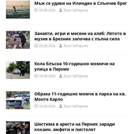
Мъж се удави на Илинден в Слънчев бряг
03.08.2026
Eкип ЗаПерник
Занаяти, игри и месене на хляб: Лятото в
музея в Брезник започва с пълна сила
03.08.2026
Eкип ЗаПерник
Кола блъсна 10-годишно момиче на
улица в Перник
03.08.2026
Eкип ЗаПерник
Обраха 11-годишно момче в парка на кв.
Монте Карло
03.08.2026
Eкип ЗаПерник
Шестима в ареста на Перник заради
кокаин, амфети и пистолет