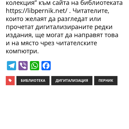
колекция“ към сайта на библиотеката
https://libpernik.net/ . Читателите,
които желаят да разгледат или
прочетат дигитализираните редки
издания, ще могат да направят това
и на място чрез читателските
компютри.
T
Vi
W
F
el
b
h
a
e
er
at
c
БИБЛИОТЕКА
ДИГИТАЛИЗАЦИЯ
ПЕРНИК
gr
s
e
a
A
b
m
p
o
p
o