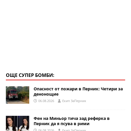
ОЩЕ СУПЕР БОМБИ:
Опасност от пожари в Перник: Четири за
денонощие
06.08.2026
Eкип ЗаПерник
Фен на Миньор тича зад реферка в
Перник да я псува в рими
06.08.2026
Eкип ЗаПерник