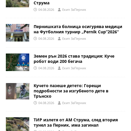
Струма
04.08.2026
Eкип ЗаПерник
Пернишката болница осигурява медици
на Футболния турнир „Pernik Cup”2026“
04.08.2026
Eкип ЗаПерник
Земен рън 2026 става традиция: Куче
робот води 200 бегача
04.08.2026
Eкип ЗаПерник
Кучето пазеше детето: Горещи
подробности за изгубеното дете в
Трънско
04.08.2026
Eкип ЗаПерник
ТИР излетя от АМ Струма, след втория
тунел за Перник, има загинал