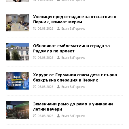
Ученици пред отпадане за отсъствия в
Перник, взимат мерки
06.08.2026
Eкип ЗаПерник
Обновяват емблематична сграда за
Радомир по проект
06.08.2026
Eкип ЗаПерник
Хирург от Германия спаси дете с първа
безкръвна операция в Перник
05.08.2026
Eкип ЗаПерник
Земенчани рамо до рамо в уникални
летни вечери
05.08.2026
Eкип ЗаПерник