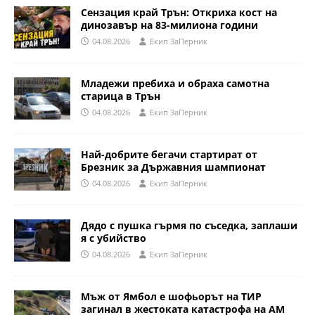
Сензация край Трън: Откриха кост на
динозавър на 83-милиона години
04.08.2026
Eкип ЗаПерник
Младежи пребиха и обраха самотна
старица в Трън
04.08.2026
Eкип ЗаПерник
Най-добрите бегачи стартират от
Брезник за Държавния шампионат
04.08.2026
Eкип ЗаПерник
Дядо с пушка гърмя по съседка, заплаши
я с убийство
04.08.2026
Eкип ЗаПерник
Мъж от Ямбол е шофьорът на ТИР
загинал в жестоката катастрофа на АМ