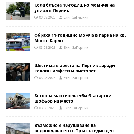
Кола блъсна 10-годишно момиче на
улица в Перник
03.08.2026
Eкип ЗаПерник
Обраха 11-годишно момче в парка на кв.
Монте Карло
03.08.2026
Eкип ЗаПерник
Шестима в ареста на Перник заради
кокаин, амфети и пистолет
03.08.2026
Eкип ЗаПерник
Бетонна мантинела уби български
шофьор на място
03.08.2026
Eкип ЗаПерник
Възможно е нарушаване на
водоподаването в Трън за един ден