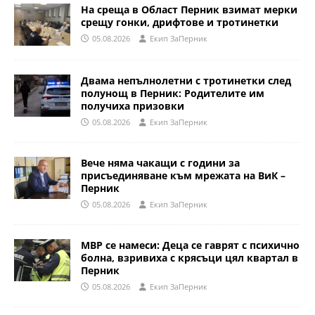
На среща в Област Перник взимат мерки
срещу гонки, дрифтове и тротинетки
05.08.2026
Eкип ЗаПерник
Двама непълнолетни с тротинетки след
полунощ в Перник: Родителите им
получиха призовки
05.08.2026
Eкип ЗаПерник
Вече няма чакащи с години за
присъединяване към мрежата на ВиК –
Перник
05.08.2026
Eкип ЗаПерник
МВР се намеси: Деца се гаврят с психично
болна, взривиха с крясъци цял квартал в
Перник
05.08.2026
Eкип ЗаПерник