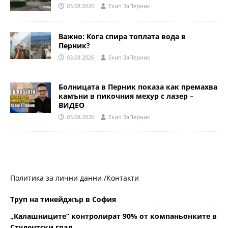
03.08.2026
Eкип ЗаПерник
Важно: Кога спира топлата вода в
Перник?
03.08.2026
Eкип ЗаПерник
Болницата в Перник показа как премахва
камъни в пикочния мехур с лазер –
ВИДЕО
03.08.2026
Eкип ЗаПерник
Политика за лични данни /
Контакти
Труп на тинейджър в София
„Калашниците“ контролират 90% от компаньонките в
Студентски град