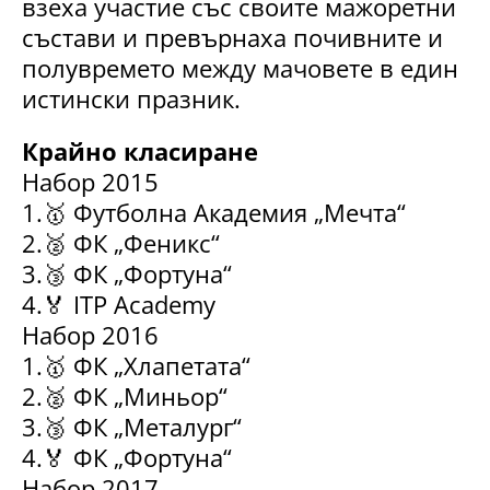
взеха участие със своите мажоретни
състави и превърнаха почивните и
полувремето между мачовете в един
истински празник.
Крайно класиране
Набор 2015
1.🥇 Футболна Академия „Мечта“
2.🥈 ФК „Феникс“
3.🥉 ФК „Фортуна“
4.🏅 ITP Academy
Набор 2016
1.🥇 ФК „Хлапетата“
2.🥈 ФК „Миньор“
3.🥉 ФК „Металург“
4.🏅 ФК „Фортуна“
Набор 2017