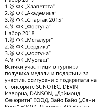
1.🥇 ФК „Хлапетата“
2.🥈 ФК „Академика“
3.🥉 ФК „Спартак 2015“
4.🏅 ФК „Фортуна“
Набор 2018
1.🥇 ФК „Металург“
2.🥈 ФК „Сердика“
3.🥉 ФК „Фортуна“
4.🏅 ФК „Мургаш“
Всички участници в турнира
получиха медали и подаръци за
участие, осигурени с подкрепата на
спонсорите SUNOTEC, DEVIN
Изворна, DANSON, „Даймонд
Секюрити“ ЕООД, Зайо Байо („Сани
Конс“ ЕООД), Лактима, AQ Electric,