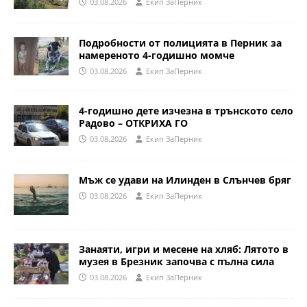
03.08.2026
Eкип ЗаПерник
Подробности от полицията в Перник за
намереното 4-годишно момче
03.08.2026
Eкип ЗаПерник
4-годишно дете изчезна в трънското село
Радово – ОТКРИХА ГО
03.08.2026
Eкип ЗаПерник
Мъж се удави на Илинден в Слънчев бряг
03.08.2026
Eкип ЗаПерник
Занаяти, игри и месене на хляб: Лятото в
музея в Брезник започва с пълна сила
03.08.2026
Eкип ЗаПерник