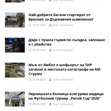
Най-добрите бегачи стартират от
Брезник за Държавния шампионат
04.08.2026
Eкип ЗаПерник
Дядо с пушка гърмя по съседка, заплаши
я с убийство
04.08.2026
Eкип ЗаПерник
Мъж от Ямбол е шофьорът на ТИР
загинал в жестоката катастрофа на АМ
Струма
04.08.2026
Eкип ЗаПерник
Пернишката болница осигурява медици
на Футболния турнир „Pernik Cup”2026“
04.08.2026
Eкип ЗаПерник