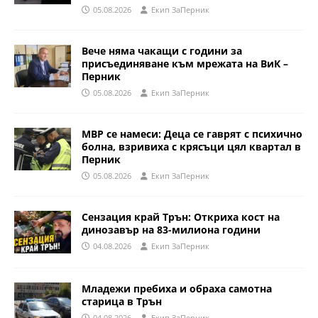
05.08.2026
Eкип ЗаПерник
Вече няма чакащи с години за
присъединяване към мрежата на ВиК –
Перник
05.08.2026
Eкип ЗаПерник
МВР се намеси: Деца се гаврят с психично
болна, взривиха с крясъци цял квартал в
Перник
05.08.2026
Eкип ЗаПерник
Сензация край Трън: Откриха кост на
динозавър на 83-милиона години
04.08.2026
Eкип ЗаПерник
Младежи пребиха и обраха самотна
старица в Трън
04.08.2026
Eкип ЗаПерник