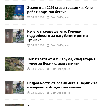
Земен рън 2026 става традиция: Куче
робот води 200 бегача
04.08.2026
Eкип ЗаПерник
Кучето пазеше детето: Горещи
подробности за изгубеното дете в
Трънско
04.08.2026
Eкип ЗаПерник
ТИР излетя от АМ Струма, след втория
тунел за Перник, има загинал
03.08.2026
Eкип ЗаПерник
Подробности от полицията в Перник за
намереното 4-годишно момче
03.08.2026
Eкип ЗаПерник