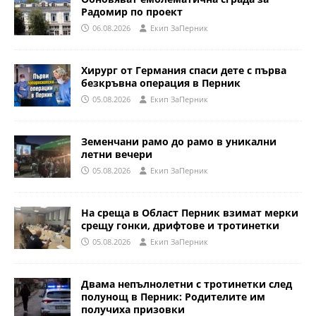
Радомир по проект
06.08.2026
Eкип ЗаПерник
Хирург от Германия спаси дете с първа
безкръвна операция в Перник
05.08.2026
Eкип ЗаПерник
Земенчани рамо до рамо в уникални
летни вечери
05.08.2026
Eкип ЗаПерник
На среща в Област Перник взимат мерки
срещу гонки, дрифтове и тротинетки
05.08.2026
Eкип ЗаПерник
Двама непълнолетни с тротинетки след
полунощ в Перник: Родителите им
получиха призовки