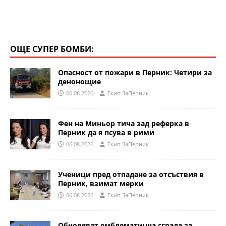
ОЩЕ СУПЕР БОМБИ:
Опасност от пожари в Перник: Четири за
денонощие
06.08.2026
Eкип ЗаПерник
Фен на Миньор тича зад реферка в
Перник да я псува в рими
06.08.2026
Eкип ЗаПерник
Ученици пред отпадане за отсъствия в
Перник, взимат мерки
06.08.2026
Eкип ЗаПерник
Обновяват емблематична сграда за