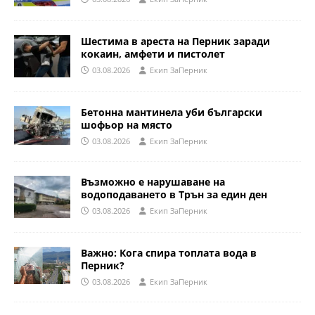
Шестима в ареста на Перник заради
кокаин, амфети и пистолет
03.08.2026
Eкип ЗаПерник
Бетонна мантинела уби български
шофьор на място
03.08.2026
Eкип ЗаПерник
Възможно е нарушаване на
водоподаването в Трън за един ден
03.08.2026
Eкип ЗаПерник
Важно: Кога спира топлата вода в
Перник?
03.08.2026
Eкип ЗаПерник