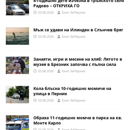
4-годишно дете изчезна в трънското село
Радово – ОТКРИХА ГО
03.08.2026
Eкип ЗаПерник
Мъж се удави на Илинден в Слънчев бряг
03.08.2026
Eкип ЗаПерник
Занаяти, игри и месене на хляб: Лятото в
музея в Брезник започва с пълна сила
03.08.2026
Eкип ЗаПерник
Кола блъсна 10-годишно момиче на
улица в Перник
03.08.2026
Eкип ЗаПерник
Обраха 11-годишно момче в парка на кв.
Монте Карло
03.08.2026
Eкип ЗаПерник