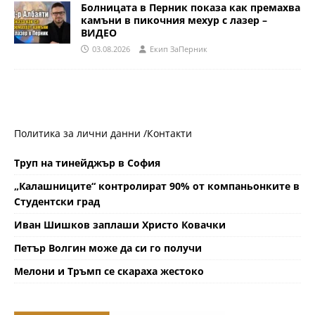
Болницата в Перник показа как премахва
камъни в пикочния мехур с лазер –
ВИДЕО
03.08.2026
Eкип ЗаПерник
Политика за лични данни /
Контакти
Труп на тинейджър в София
„Калашниците“ контролират 90% от компаньонките в
Студентски град
Иван Шишков заплаши Христо Ковачки
Петър Волгин може да си го получи
Мелони и Тръмп се скараха жестоко