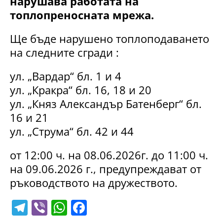
нарушава работата на
топлопреносната мрежа.
Ще бъде нарушено топлоподаването
на следните сгради :
ул. „Вардар“ бл. 1 и 4
ул. „Кракра“ бл. 16, 18 и 20
ул. „Княз Александър Батенберг“ бл.
16 и 21
ул. „Струма“ бл. 42 и 44
от 12:00 ч. на 08.06.2026г. до 11:00 ч.
на 09.06.2026 г., предупреждават от
ръководството на дружеството.
T
Vi
W
F