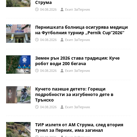
Струма
04.08.2026
Eкип ЗаПерник
Пернишката болница осигурява медици
на Футболния турнир „Pernik Cup”2026“
04.08.2026
Eкип ЗаПерник
Земен рън 2026 става традиция: Куче
робот води 200 бегача
04.08.2026
Eкип ЗаПерник
Кучето пазеше детето: Горещи
подробности за изгубеното дете в
Трънско
04.08.2026
Eкип ЗаПерник
ТИР излетя от АМ Струма, след втория
тунел за Перник, има загинал