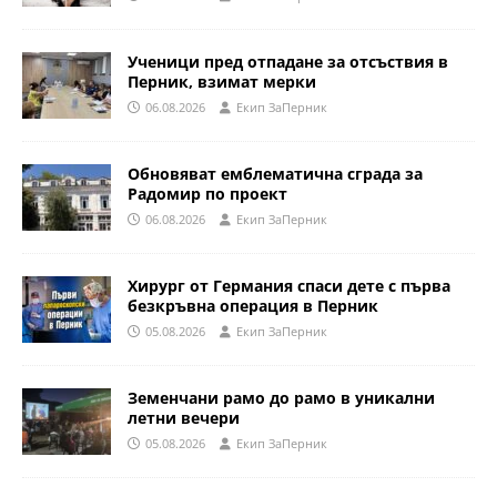
Ученици пред отпадане за отсъствия в
Перник, взимат мерки
06.08.2026
Eкип ЗаПерник
Обновяват емблематична сграда за
Радомир по проект
06.08.2026
Eкип ЗаПерник
Хирург от Германия спаси дете с първа
безкръвна операция в Перник
05.08.2026
Eкип ЗаПерник
Земенчани рамо до рамо в уникални
летни вечери
05.08.2026
Eкип ЗаПерник