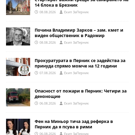
14 блока в Брезник
08.08.2026
Eкип ЗаПерник
Почина Владимир Зарков – зам. кмет и
виден общественик в Радомир
08.08.2026
Eкип ЗаПерник
Прокуратурата в Перник се задейства за
принуда спрямо момче на 12 години
07.08.2026
Eкип ЗаПерник
Опасност от пожари в Перник: Четири за
денонощие
06.08.2026
Eкип ЗаПерник
Фен на Миньор тича зад реферка в
Перник да я псува в рими
06.08.2026
Eкип ЗаПерник