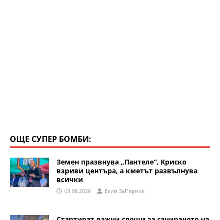
ОЩЕ СУПЕР БОМБИ:
Земен празвнува „Пантеле“, Криско
взриви центъра, а кметът развълнува
всички
08.08.2026
Eкип ЗаПерник
Стартират важни срещи за санирането на