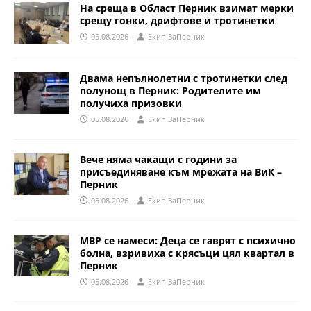
На среща в Област Перник взимат мерки
срещу гонки, дрифтове и тротинетки
05.08.2026
Eкип ЗаПерник
Двама непълнолетни с тротинетки след
полунощ в Перник: Родителите им
получиха призовки
05.08.2026
Eкип ЗаПерник
Вече няма чакащи с години за
присъединяване към мрежата на ВиК –
Перник
05.08.2026
Eкип ЗаПерник
МВР се намеси: Деца се гаврят с психично
болна, взривиха с крясъци цял квартал в
Перник
05.08.2026
Eкип ЗаПерник