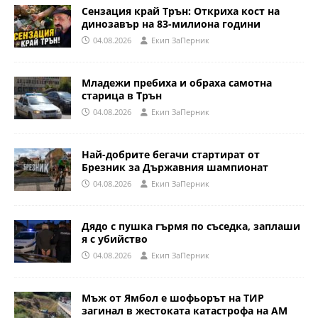
Сензация край Трън: Откриха кост на
динозавър на 83-милиона години
04.08.2026
Eкип ЗаПерник
Младежи пребиха и обраха самотна
старица в Трън
04.08.2026
Eкип ЗаПерник
Най-добрите бегачи стартират от
Брезник за Държавния шампионат
04.08.2026
Eкип ЗаПерник
Дядо с пушка гърмя по съседка, заплаши
я с убийство
04.08.2026
Eкип ЗаПерник
Мъж от Ямбол е шофьорът на ТИР
загинал в жестоката катастрофа на АМ