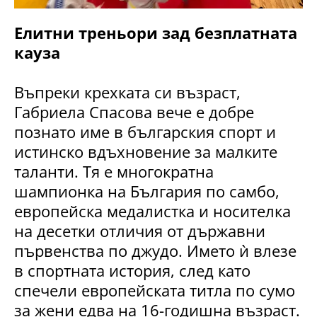
Елитни треньори зад безплатната
кауза
Въпреки крехката си възраст,
Габриела Спасова вече е добре
познато име в българския спорт и
истинско вдъхновение за малките
таланти. Тя е многократна
шампионка на България по самбо,
европейска медалистка и носителка
на десетки отличия от държавни
първенства по джудо. Името ѝ влезе
в спортната история, след като
спечели европейската титла по сумо
за жени едва на 16-годишна възраст.