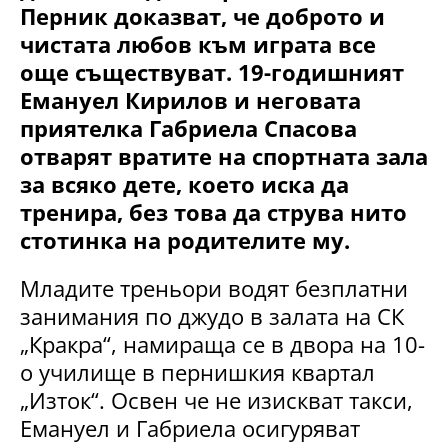
Перник доказват, че доброто и
чистата любов към играта все
още съществуват. 19-годишният
Емануел Кирилов и неговата
приятелка Габриела Спасова
отварят вратите на спортната зала
за всяко дете, което иска да
тренира, без това да струва нито
стотинка на родителите му.
Младите треньори водят безплатни
занимания по джудо в залата на СК
„Кракра“, намираща се в двора на 10-
о училище в пернишкия квартал
„Изток“. Освен че не изискват такси,
Емануел и Габриела осигуряват