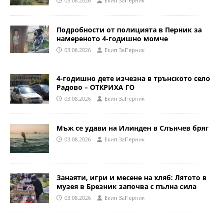
03.08.2026
Eкип ЗаПерник
Подробности от полицията в Перник за
намереното 4-годишно момче
03.08.2026
Eкип ЗаПерник
4-годишно дете изчезна в трънското село
Радово – ОТКРИХА ГО
03.08.2026
Eкип ЗаПерник
Мъж се удави на Илинден в Слънчев бряг
03.08.2026
Eкип ЗаПерник
Занаяти, игри и месене на хляб: Лятото в
музея в Брезник започва с пълна сила
03.08.2026
Eкип ЗаПерник