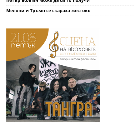
Петър Волгин може да си го получи
Мелони и Тръмп се скараха жестоко