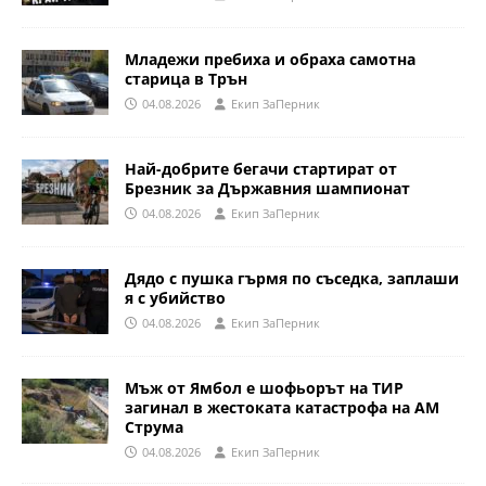
Младежи пребиха и обраха самотна
старица в Трън
04.08.2026
Eкип ЗаПерник
Най-добрите бегачи стартират от
Брезник за Държавния шампионат
04.08.2026
Eкип ЗаПерник
Дядо с пушка гърмя по съседка, заплаши
я с убийство
04.08.2026
Eкип ЗаПерник
Мъж от Ямбол е шофьорът на ТИР
загинал в жестоката катастрофа на АМ
Струма
04.08.2026
Eкип ЗаПерник