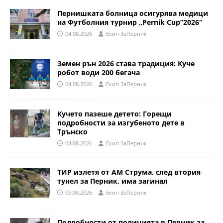
Пернишката болница осигурява медици
на Футболния турнир „Pernik Cup”2026“
04.08.2026
Eкип ЗаПерник
Земен рън 2026 става традиция: Куче
робот води 200 бегача
04.08.2026
Eкип ЗаПерник
Кучето пазеше детето: Горещи
подробности за изгубеното дете в
Трънско
04.08.2026
Eкип ЗаПерник
ТИР излетя от АМ Струма, след втория
тунел за Перник, има загинал
03.08.2026
Eкип ЗаПерник
Подробности от полицията в Перник за