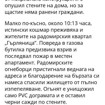
опушил стените на дома, но за
щастие няма ранени граждани.
Малко по-късно, около 10:13 часа,
истински кошмар преживяха и
жителите на радомирския квартал
„Гърляница“. Повреда в газова
бутилка предизвика взрив и
последвал пожар в местен
апартамент. Радомирските
огнеборци пристигнали веднага на
адреса и благодарение на бързата си
намеса спасили жилището от пълно
изпепеляване. Огънят е унищожил
само PVC дограмата и е оставил
черни сажди по стените.