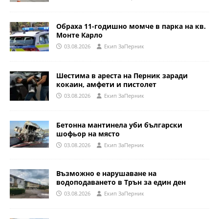
Обраха 11-годишно момче в парка на кв.
Монте Карло
03.08.2026
Eкип ЗаПерник
Шестима в ареста на Перник заради
кокаин, амфети и пистолет
03.08.2026
Eкип ЗаПерник
Бетонна мантинела уби български
шофьор на място
03.08.2026
Eкип ЗаПерник
Възможно е нарушаване на
водоподаването в Трън за един ден
03.08.2026
Eкип ЗаПерник