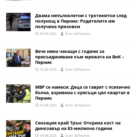
Двама непълнолетни с тротинетки след
полунощ в Перник: Родителите им
получиха призовки
05.08.2026
Eкип ЗаПерник
Вече няма чакащи с години за
присъединяване към мрежата на ВиК –
Перник
05.08.2026
Eкип ЗаПерник
МВР се намеси: Деца се гаврят с психично
болна, взривиха с крясъци цял квартал в
Перник
05.08.2026
Eкип ЗаПерник
Сензация край Трън: Откриха кост на
динозавър на 83-милиона години
04.08.2026
Eкип ЗаПерник