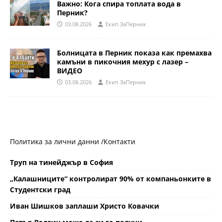
Важно: Кога спира топлата вода в
Перник?
03.08.2026
Eкип ЗаПерник
Болницата в Перник показа как премахва
камъни в пикочния мехур с лазер –
ВИДЕО
03.08.2026
Eкип ЗаПерник
Политика за лични данни /
Контакти
Труп на тинейджър в София
„Калашниците“ контролират 90% от компаньонките в
Студентски град
Иван Шишков заплаши Христо Ковачки