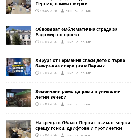
Перник, взимат мерки
06.08.2026
Eкип ЗаПерник
Обновяват емблематична сграда за
Радомир по проект
06.08.2026
Eкип ЗаПерник
Хирург от Германия спаси дете с първа
безкръвна операция в Перник
05.08.2026
Eкип ЗаПерник
Земенчани рамо до рамо в уникални
летни вечери
05.08.2026
Eкип ЗаПерник
На среща в Област Перник взимат мерки
срещу гонки, дрифтове и тротинетки
05.08.2026
Eкип ЗаПерник