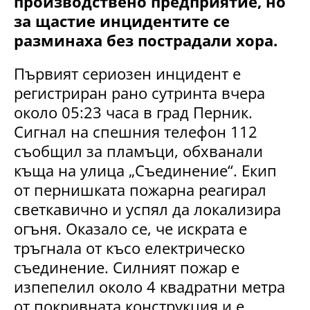
производствено предприятие, но
за щастие инцидентите се
разминаха без пострадали хора.
Първият сериозен инцидент е
регистриран рано сутринта вчера
около 05:23 часа в град Перник.
Сигнал на спешния телефон 112
съобщил за пламъци, обхванали
къща на улица „Съединение“. Екип
от пернишката пожарна реагирал
светкавично и успял да локализира
огъня. Оказало се, че искрата е
тръгнала от късо електрическо
съединение. Силният пожар е
изпепелил около 4 квадратни метра
от покривната конструкция и е