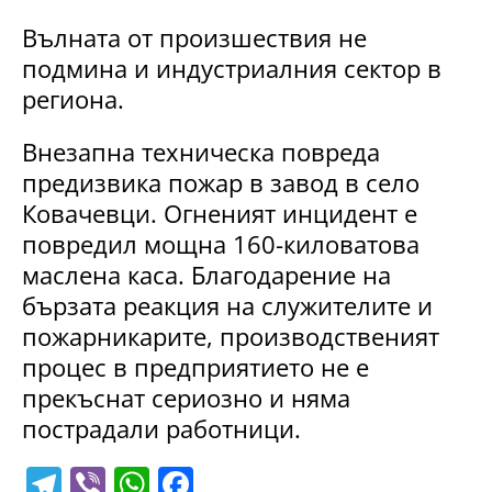
Вълната от произшествия не
подмина и индустриалния сектор в
региона.
Внезапна техническа повреда
предизвика пожар в завод в село
Ковачевци. Огненият инцидент е
повредил мощна 160-киловатова
маслена каса. Благодарение на
бързата реакция на служителите и
пожарникарите, производственият
процес в предприятието не е
прекъснат сериозно и няма
пострадали работници.
T
Vi
W
F