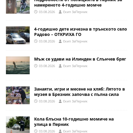
намереното 4-годишно момче
03.08.2026
Eкип ЗаПерник
4-годишно дете изчезна в трънското село
Радово – ОТКРИХА ГО
03.08.2026
Eкип ЗаПерник
Мъж се удави на Илинден в Слънчев бряг
03.08.2026
Eкип ЗаПерник
Занаяти, игри и месене на хляб: Лятото в
музея в Брезник започва с пълна сила
03.08.2026
Eкип ЗаПерник
Кола блъсна 10-годишно момиче на
улица в Перник
03.08.2026
Eкип ЗаПерник