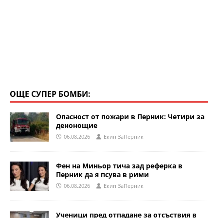
ОЩЕ СУПЕР БОМБИ:
Опасност от пожари в Перник: Четири за
денонощие
06.08.2026
Eкип ЗаПерник
Фен на Миньор тича зад реферка в
Перник да я псува в рими
06.08.2026
Eкип ЗаПерник
Ученици пред отпадане за отсъствия в