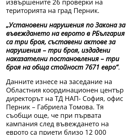
извършените 26 проверки на
територията на град Перник.
„Установени нарушения по Закона за
въвеждането на еврото в РБългария
са три броя, съставени актове за
нарушения – три броя, издадени
наказателни постановления – три
броя на обща стойност 7671 евро“
.
Данните изнесе на заседание на
Областния координационен център
директорът на ТД НАП- София, офис
Перник – Габриела Томова. Тя
съобщи още, че при първата
кампания след въвеждането на
еврото са приети близо 12 000