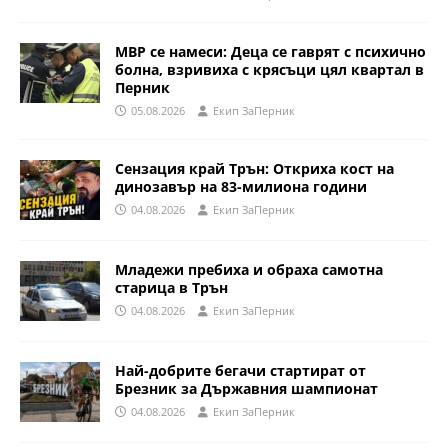
МВР се намеси: Деца се гаврят с психично
болна, взривиха с крясъци цял квартал в
Перник
05.08.2026
Eкип ЗаПерник
Сензация край Трън: Откриха кост на
динозавър на 83-милиона години
04.08.2026
Eкип ЗаПерник
Младежи пребиха и обраха самотна
старица в Трън
04.08.2026
Eкип ЗаПерник
Най-добрите бегачи стартират от
Брезник за Държавния шампионат
04.08.2026
Eкип ЗаПерник