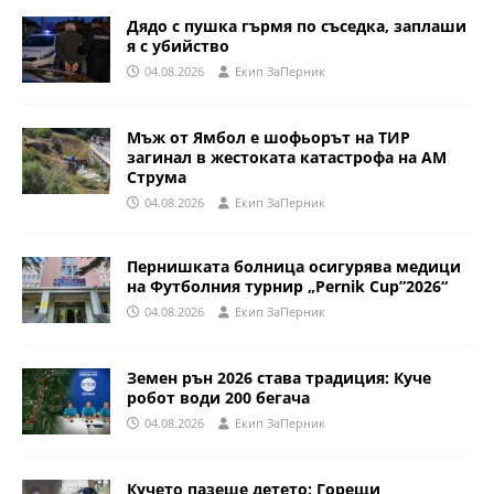
Дядо с пушка гърмя по съседка, заплаши
я с убийство
04.08.2026
Eкип ЗаПерник
Мъж от Ямбол е шофьорът на ТИР
загинал в жестоката катастрофа на АМ
Струма
04.08.2026
Eкип ЗаПерник
Пернишката болница осигурява медици
на Футболния турнир „Pernik Cup”2026“
04.08.2026
Eкип ЗаПерник
Земен рън 2026 става традиция: Куче
робот води 200 бегача
04.08.2026
Eкип ЗаПерник
Кучето пазеше детето: Горещи