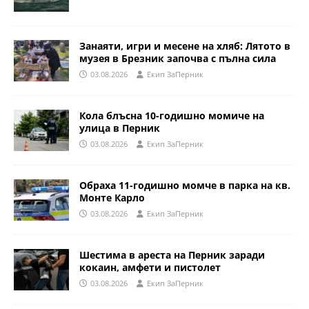
Занаяти, игри и месене на хляб: Лятото в
музея в Брезник започва с пълна сила
03.08.2026
Eкип ЗаПерник
Кола блъсна 10-годишно момиче на
улица в Перник
03.08.2026
Eкип ЗаПерник
Обраха 11-годишно момче в парка на кв.
Монте Карло
03.08.2026
Eкип ЗаПерник
Шестима в ареста на Перник заради
кокаин, амфети и пистолет
03.08.2026
Eкип ЗаПерник