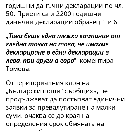
годишни данъчни декларации по чл.
50. Приети са и 2200 годишни
данъчни декларации образец 1 и 6.
„Това беше една тежка кампания от
гледна точка на това, че имахме
деклариране в едни декларации в
лева, при други в евро
”, коментира
Томова.
От териториалния клон на
„Български пощи“ съобщиха, че
продължават да постъпват единични
заявки за превалутиране на малки
суми, очаква се до края на
определения срок обмяната на