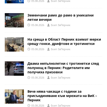
05.08.2026
Eкип ЗаПерник
Земенчани рамо до рамо в уникални
летни вечери
05.08.2026
Eкип ЗаПерник
На среща в Област Перник взимат мерки
срещу гонки, дрифтове и тротинетки
05.08.2026
Eкип ЗаПерник
Двама непълнолетни с тротинетки след
полунощ в Перник: Родителите им
получиха призовки
05.08.2026
Eкип ЗаПерник
Вече няма чакащи с години за
присъединяване към мрежата на ВиК –
Перник
05.08.2026
Eкип ЗаПерник