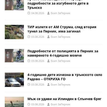
подробности за изгубеното дете в
Трънско
04.08.2026
Eкип ЗаПерник
ТИР излетя от АМ Струма, след втория
тунел за Перник, има загинал
03.08.2026
Eкип ЗаПерник
Подробности от полицията в Перник за
намереното 4-годишно момче
03.08.2026
Eкип ЗаПерник
4-годишно дете изчезна в трънското село
Радово – ОТКРИХА ГО
03.08.2026
Eкип ЗаПерник
Мъж се удави на Илинден в Слънчев бряг
03.08.2026
Eкип ЗаПерник