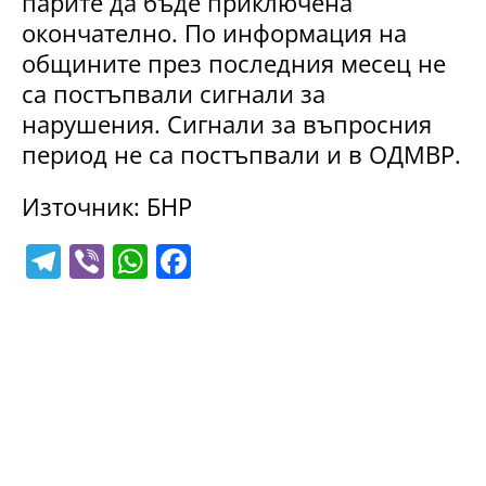
парите да бъде приключена
окончателно. По информация на
общините през последния месец не
са постъпвали сигнали за
нарушения. Сигнали за въпросния
период не са постъпвали и в ОДМВР.
Източник: БНР
T
Vi
W
F
el
b
h
a
e
er
at
c
gr
s
e
a
A
b
m
p
o
p
o