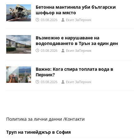
Бетонна мантинела уби български
шофьор на място
03.08.2026
Eкип ЗаПерник
Възможно е нарушаване на
водоподаването в Трън за един ден
03.08.2026
Eкип ЗаПерник
Важно: Кога спира топлата вода в
Перник?
03.08.2026
Eкип ЗаПерник
Политика за лични данни /
Контакти
Труп на тинейджър в София