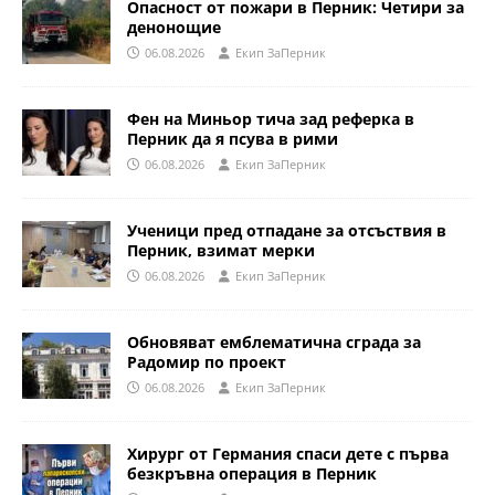
Опасност от пожари в Перник: Четири за
денонощие
06.08.2026
Eкип ЗаПерник
Фен на Миньор тича зад реферка в
Перник да я псува в рими
06.08.2026
Eкип ЗаПерник
Ученици пред отпадане за отсъствия в
Перник, взимат мерки
06.08.2026
Eкип ЗаПерник
Обновяват емблематична сграда за
Радомир по проект
06.08.2026
Eкип ЗаПерник
Хирург от Германия спаси дете с първа
безкръвна операция в Перник