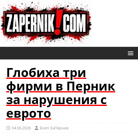
Глобиха три
фирми в Перник
за нарушения с
еврото
04.06.2026
Eкип ЗаПерник