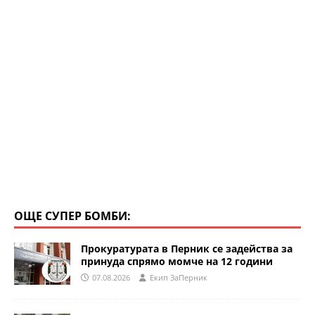
k
ОЩЕ СУПЕР БОМБИ:
Прокуратурата в Перник се задейства за
принуда спрямо момче на 12 години
07.08.2026
Eкип ЗаПерник