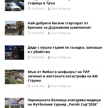
старица в Трън
04.08.2026
Eкип ЗаПерник
Най-добрите бегачи стартират от
Брезник за Държавния шампионат
04.08.2026
Eкип ЗаПерник
Дядо с пушка гърмя по съседка, заплаши
я с убийство
04.08.2026
Eкип ЗаПерник
Мъж от Ямбол е шофьорът на ТИР
загинал в жестоката катастрофа на АМ
Струма
04.08.2026
Eкип ЗаПерник
Пернишката болница осигурява медици
на Футболния турнир „Pernik Cup”2026“