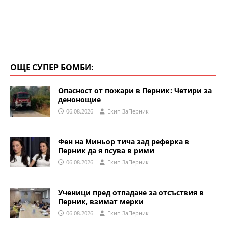
ОЩЕ СУПЕР БОМБИ:
Опасност от пожари в Перник: Четири за
денонощие
06.08.2026
Eкип ЗаПерник
Фен на Миньор тича зад реферка в
Перник да я псува в рими
06.08.2026
Eкип ЗаПерник
Ученици пред отпадане за отсъствия в
Перник, взимат мерки
06.08.2026
Eкип ЗаПерник