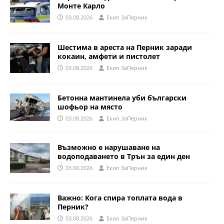
Монте Карло
03.08.2026
Eкип ЗаПерник
Шестима в ареста на Перник заради
кокаин, амфети и пистолет
03.08.2026
Eкип ЗаПерник
Бетонна мантинела уби български
шофьор на място
03.08.2026
Eкип ЗаПерник
Възможно е нарушаване на
водоподаването в Трън за един ден
03.08.2026
Eкип ЗаПерник
Важно: Кога спира топлата вода в
Перник?
03.08.2026
Eкип ЗаПерник