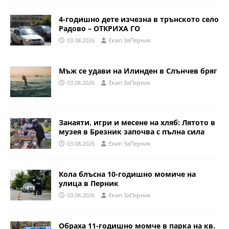
4-годишно дете изчезна в трънското село
Радово – ОТКРИХА ГО
03.08.2026
Eкип ЗаПерник
Мъж се удави на Илинден в Слънчев бряг
03.08.2026
Eкип ЗаПерник
Занаяти, игри и месене на хляб: Лятото в
музея в Брезник започва с пълна сила
03.08.2026
Eкип ЗаПерник
Кола блъсна 10-годишно момиче на
улица в Перник
03.08.2026
Eкип ЗаПерник
Обраха 11-годишно момче в парка на кв.