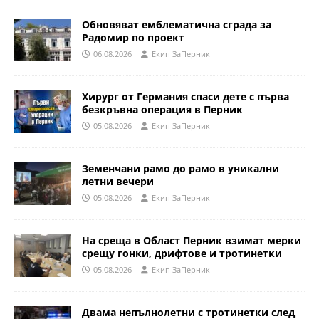
Обновяват емблематична сграда за
Радомир по проект
06.08.2026
Eкип ЗаПерник
Хирург от Германия спаси дете с първа
безкръвна операция в Перник
05.08.2026
Eкип ЗаПерник
Земенчани рамо до рамо в уникални
летни вечери
05.08.2026
Eкип ЗаПерник
На среща в Област Перник взимат мерки
срещу гонки, дрифтове и тротинетки
05.08.2026
Eкип ЗаПерник
Двама непълнолетни с тротинетки след