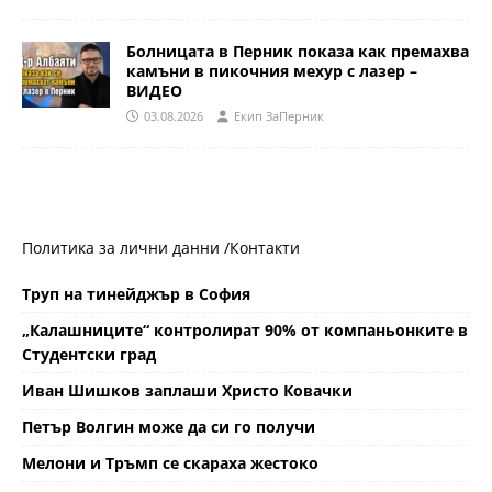
Болницата в Перник показа как премахва
камъни в пикочния мехур с лазер –
ВИДЕО
03.08.2026
Eкип ЗаПерник
Политика за лични данни /
Контакти
Труп на тинейджър в София
„Калашниците“ контролират 90% от компаньонките в
Студентски град
Иван Шишков заплаши Христо Ковачки
Петър Волгин може да си го получи
Мелони и Тръмп се скараха жестоко