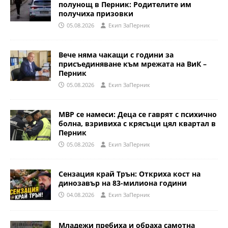
полунощ в Перник: Родителите им
получиха призовки
05.08.2026
Eкип ЗаПерник
Вече няма чакащи с години за
присъединяване към мрежата на ВиК –
Перник
05.08.2026
Eкип ЗаПерник
МВР се намеси: Деца се гаврят с психично
болна, взривиха с крясъци цял квартал в
Перник
05.08.2026
Eкип ЗаПерник
Сензация край Трън: Откриха кост на
динозавър на 83-милиона години
04.08.2026
Eкип ЗаПерник
Младежи пребиха и обраха самотна