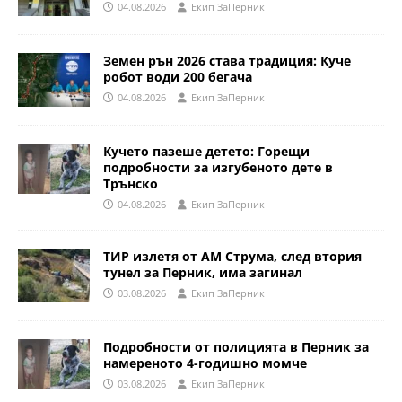
04.08.2026
Eкип ЗаПерник
Земен рън 2026 става традиция: Куче
робот води 200 бегача
04.08.2026
Eкип ЗаПерник
Кучето пазеше детето: Горещи
подробности за изгубеното дете в
Трънско
04.08.2026
Eкип ЗаПерник
ТИР излетя от АМ Струма, след втория
тунел за Перник, има загинал
03.08.2026
Eкип ЗаПерник
Подробности от полицията в Перник за
намереното 4-годишно момче
03.08.2026
Eкип ЗаПерник