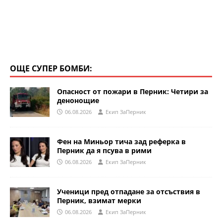
ОЩЕ СУПЕР БОМБИ:
Опасност от пожари в Перник: Четири за
денонощие
06.08.2026
Eкип ЗаПерник
Фен на Миньор тича зад реферка в
Перник да я псува в рими
06.08.2026
Eкип ЗаПерник
Ученици пред отпадане за отсъствия в
Перник, взимат мерки
06.08.2026
Eкип ЗаПерник