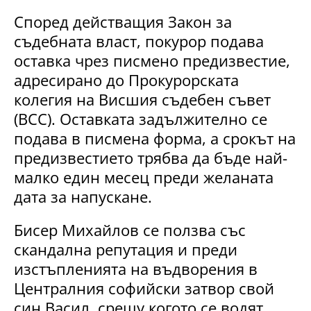
Според действащия Закон за
съдебната власт, покурор подава
оставка чрез писмено предизвестие,
адресирано до Прокурорската
колегия на Висшия съдебен съвет
(ВСС). Оставката задължително се
подава в писмена форма, а срокът на
предизвестието трябва да бъде най-
малко един месец преди желаната
дата за напускане.
Бисер Михайлов се ползва със
скандална репутация и преди
изстъпленията на въдворения в
Централния софийски затвор свой
син Васил, срещу когото се водят