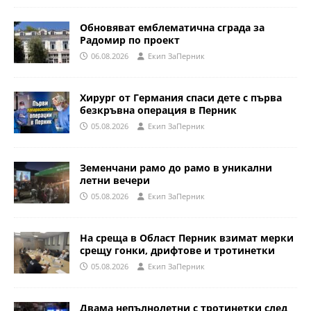
Обновяват емблематична сграда за
Радомир по проект
06.08.2026
Eкип ЗаПерник
Хирург от Германия спаси дете с първа
безкръвна операция в Перник
05.08.2026
Eкип ЗаПерник
Земенчани рамо до рамо в уникални
летни вечери
05.08.2026
Eкип ЗаПерник
На среща в Област Перник взимат мерки
срещу гонки, дрифтове и тротинетки
05.08.2026
Eкип ЗаПерник
Двама непълнолетни с тротинетки след