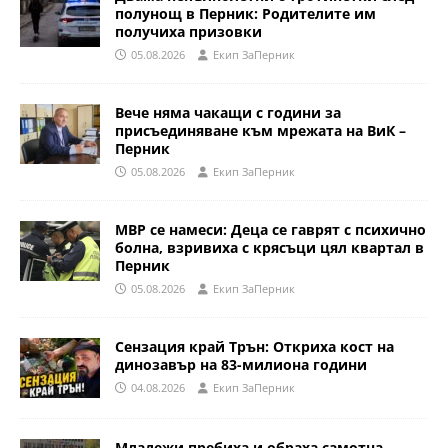
полунощ в Перник: Родителите им
получиха призовки
05.08.2026
Eкип ЗаПерник
Вече няма чакащи с години за
присъединяване към мрежата на ВиК –
Перник
05.08.2026
Eкип ЗаПерник
МВР се намеси: Деца се гаврят с психично
болна, взривиха с крясъци цял квартал в
Перник
05.08.2026
Eкип ЗаПерник
Сензация край Трън: Откриха кост на
динозавър на 83-милиона години
04.08.2026
Eкип ЗаПерник
Младежи пребиха и обраха самотна