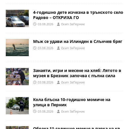
4-годишно дете изчезна в трънското село
Радово – ОТКРИХА ГО
03.08.2026
Eкип ЗаПерник
Мъж се удави на Илинден в Слънчев бряг
03.08.2026
Eкип ЗаПерник
Занаяти, игри и месене на хляб: Лятото в
музея в Брезник започва с пълна сила
03.08.2026
Eкип ЗаПерник
Кола блъсна 10-годишно момиче на
улица в Перник
03.08.2026
Eкип ЗаПерник
Обраха 11-годишно момче в парка на кв.