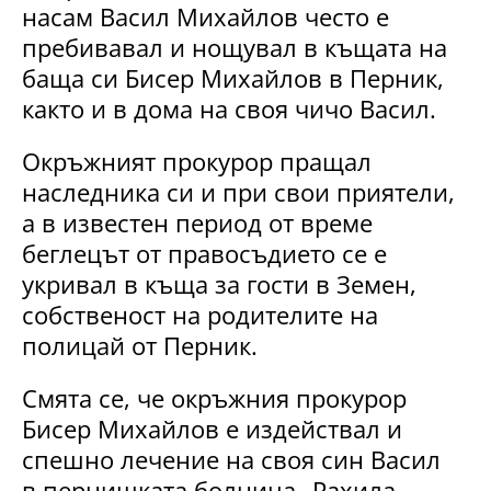
насам Васил Михайлов често е
пребивавал и нощувал в къщата на
баща си Бисер Михайлов в Перник,
както и в дома на своя чичо Васил.
Окръжният прокурор пращал
наследника си и при свои приятели,
а в известен период от време
беглецът от правосъдието се е
укривал в къща за гости в Земен,
собственост на родителите на
полицай от Перник.
Смята се, че окръжния прокурор
Бисер Михайлов е издействал и
спешно лечение на своя син Васил
в пернишката болница „Рахила