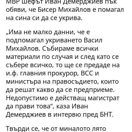
МВР шефът Иван Демерджиев пък
обяви, че Бисер Михайлов е помагал
на сина си да се укрива.
„Има не малко данни, че е
подпомагал укриването Васил
Михайлов. Събираме всички
материали по случая и след като се
събере всичко, то ще се предаде на
и.ф. главния прокурор, ВСС и
министъра на правосъдието, които
да решат какво да се предприеме.
Недопустимо е действащ магистрат
да прави това“, каза Иван
Демерджиев в интервю пред БНТ.
Твърди се, че от миналото лято