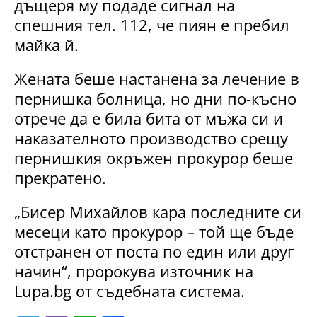
дъщеря му подаде сигнал на
спешния тел. 112, че пиян е пребил
майка й.
Жената беше настанена за лечение в
пернишка болница, но дни по-късно
отрече да е била бита от мъжа си и
наказателното производство срещу
пернишкия окръжен прокурор беше
прекратено.
„Бисер Михайлов кара последните си
месеци като прокурор – той ще бъде
отстранен от поста по един или друг
начин“, пророкува източник на
Lupa.bg от съдебната система.