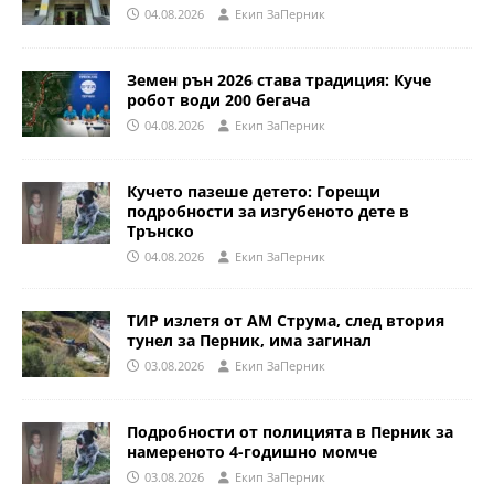
04.08.2026
Eкип ЗаПерник
Земен рън 2026 става традиция: Куче
робот води 200 бегача
04.08.2026
Eкип ЗаПерник
Кучето пазеше детето: Горещи
подробности за изгубеното дете в
Трънско
04.08.2026
Eкип ЗаПерник
ТИР излетя от АМ Струма, след втория
тунел за Перник, има загинал
03.08.2026
Eкип ЗаПерник
Подробности от полицията в Перник за
намереното 4-годишно момче
03.08.2026
Eкип ЗаПерник