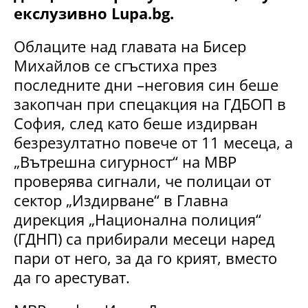
екслузивно Lupa.bg.
Облаците над главата на Бисер
Михайлов се сгъстиха през
последните дни –неговия син беше
закопчан при спецакция на ГДБОП в
София, след като беше издирван
безрезултатно повече от 11 месеца, а
„Вътрешна сигурност“ на МВР
проверява сигнали, че полицаи от
сектор „Издирване“ в Главна
дирекция „Национална полиция“
(ГДНП) са прибирали месеци наред
пари от него, за да го крият, вместо
да го арестуват.