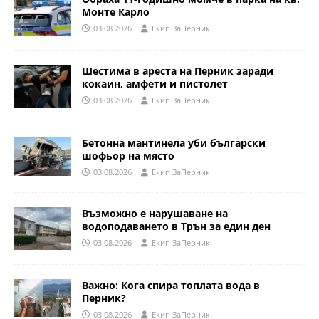
Монте Карло
03.08.2026
Eкип ЗаПерник
Шестима в ареста на Перник заради
кокаин, амфети и пистолет
03.08.2026
Eкип ЗаПерник
Бетонна мантинела уби български
шофьор на място
03.08.2026
Eкип ЗаПерник
Възможно е нарушаване на
водоподаването в Трън за един ден
03.08.2026
Eкип ЗаПерник
Важно: Кога спира топлата вода в
Перник?
03.08.2026
Eкип ЗаПерник