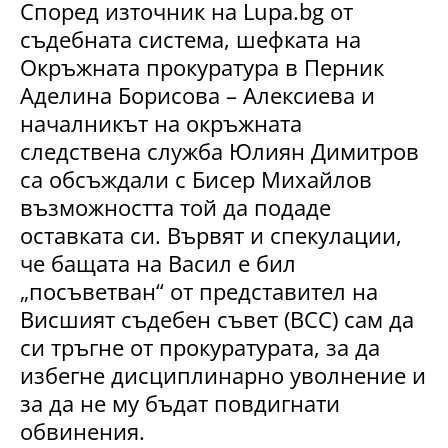
Според източник на Lupa.bg от
съдебната система, шефката на
Окръжната прокуратура в Перник
Аделина Борисова – Алексиева и
началникът на окръжната
следствена служба Юлиян Димитров
са обсъждали с Бисер Михайлов
възможността той да подаде
оставката си. Вървят и спекулации,
че бащата на Васил е бил
„посъветван“ от представител на
Висшият съдебен съвет (ВСС) сам да
си тръгне от прокуратурата, за да
избегне дисциплинарно уволнение и
за да не му бъдат повдигнати
обвинения.