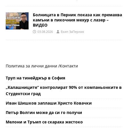
Болницата в Перник показа как премахва
камъни в пикочния мехур с лазер –
ВИДЕО
03.08.2026
Eкип ЗаПерник
Политика за лични данни /
Контакти
Труп на тинейджър в София
„Калашниците“ контролират 90% от компаньонките в
Студентски град
Иван Шишков заплаши Христо Ковачки
Петър Волгин може да си го получи
Мелони и Тръмп се скараха жестоко