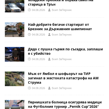
старица в Трън
04.08.2026
Eкип ЗаПерник
Най-добрите бегачи стартират от
Брезник за Държавния шампионат
04.08.2026
Eкип ЗаПерник
Дядо с пушка гърмя по съседка, заплаши
я с убийство
04.08.2026
Eкип ЗаПерник
Мъж от Ямбол е шофьорът на ТИР
загинал в жестоката катастрофа на АМ
Струма
04.08.2026
Eкип ЗаПерник
Пернишката болница осигурява медици
на Футболния турнир „Pernik Cup”2026“