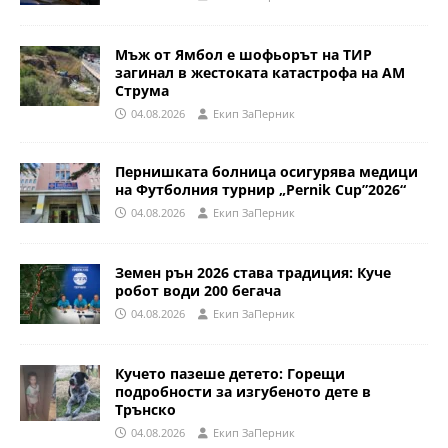
Мъж от Ямбол е шофьорът на ТИР
загинал в жестоката катастрофа на АМ
Струма
04.08.2026
Eкип ЗаПерник
Пернишката болница осигурява медици
на Футболния турнир „Pernik Cup”2026“
04.08.2026
Eкип ЗаПерник
Земен рън 2026 става традиция: Куче
робот води 200 бегача
04.08.2026
Eкип ЗаПерник
Кучето пазеше детето: Горещи
подробности за изгубеното дете в
Трънско
04.08.2026
Eкип ЗаПерник