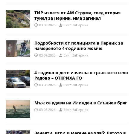
ТИР излетя от АМ Струма, след втория
тунел за Перник, има загинал
03.08.2026
Eкип ЗаПерник
Подробности от полицията в Перник за
намереното 4-годишно момче
03.08.2026
Eкип ЗаПерник
4-годишно дете изчезна в трънското село
Радово – ОТКРИХА ГО
03.08.2026
Eкип ЗаПерник
Мъж се удави на Илинден в Слънчев бряг
03.08.2026
Eкип ЗаПерник
Занаяти, игри и месене на хляб: Лятото в