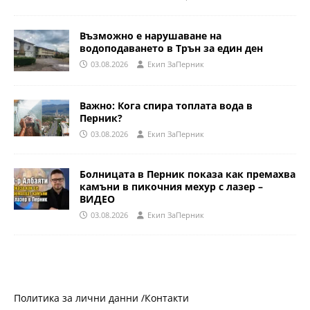
Възможно е нарушаване на
водоподаването в Трън за един ден
03.08.2026
Eкип ЗаПерник
Важно: Кога спира топлата вода в
Перник?
03.08.2026
Eкип ЗаПерник
Болницата в Перник показа как премахва
камъни в пикочния мехур с лазер –
ВИДЕО
03.08.2026
Eкип ЗаПерник
Политика за лични данни /
Контакти