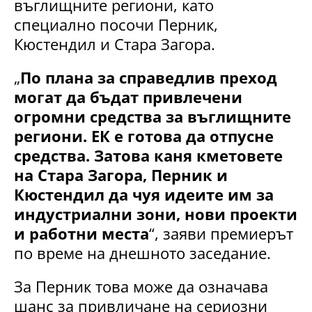
въглищните региони, като
специално посочи Перник,
Кюстендил и Стара Загора.
„
По плана за справедлив преход
могат да бъдат привлечени
огромни средства за въглищните
региони. ЕК е готова да отпусне
средства. Затова каня кметовете
на Стара Загора, Перник и
Кюстендил да чуя идеите им за
индустриални зони, нови проекти
и работни места
“, заяви премиерът
по време на днешното заседание.
За Перник това може да означава
шанс за привличане на сериозни