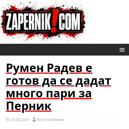
Румен Радев е
готов да се дадат
много пари за
Перник
29.05.2026
Eкип ЗаПерник