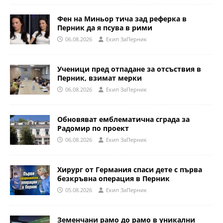
Фен на Миньор тича зад реферка в
Перник да я псува в рими
06.08.2026
Eкип ЗаПерник
Ученици пред отпадане за отсъствия в
Перник, взимат мерки
06.08.2026
Eкип ЗаПерник
Обновяват емблематична сграда за
Радомир по проект
06.08.2026
Eкип ЗаПерник
Хирург от Германия спаси дете с първа
безкръвна операция в Перник
05.08.2026
Eкип ЗаПерник
Земенчани рамо до рамо в уникални