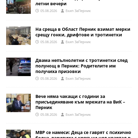
летни вечери
05.08.2026
Eкип ЗаПерник
На среща в Област Перник взимат мерки
срещу гонки, дрифтове и тротинетки
05.08.2026
Eкип ЗаПерник
Двама непълнолетни с тротинетки след
полунощ в Перник: Родителите им
получиха призовки
05.08.2026
Eкип ЗаПерник
Вече няма чакащи с години за
присъединяване към мрежата на ВиК –
Перник
05.08.2026
Eкип ЗаПерник
МВР се намеси: Деца се гаврят с психично
болна, взривиха с крясъци цял квартал в