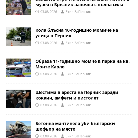
музея в Брезник започва с пълна сила
03.08.2026
Eкип ЗаПерник
Кола блъсна 10-годишно момиче на
улица в Перник
03.08.2026
Eкип ЗаПерник
Обраха 11-годишно момче в парка на кв.
Монте Карло
03.08.2026
Eкип ЗаПерник
Шестима в ареста на Перник заради
кокаин, амфети и пистолет
03.08.2026
Eкип ЗаПерник
Бетонна мантинела уби български
шофьор на място
03.08.2026
Eкип ЗаПерник