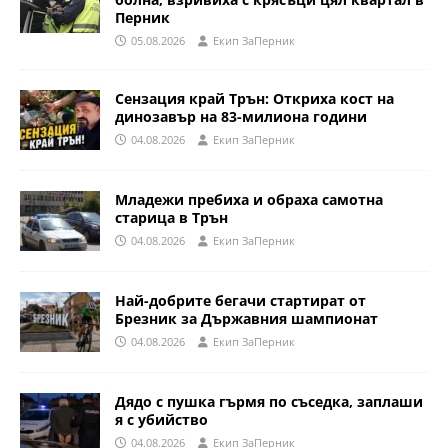
Перник
05.08.2026
Eкип ЗаПерник
Сензация край Трън: Откриха кост на
динозавър на 83-милиона години
04.08.2026
Eкип ЗаПерник
Младежи пребиха и обраха самотна
старица в Трън
04.08.2026
Eкип ЗаПерник
Най-добрите бегачи стартират от
Брезник за Държавния шампионат
04.08.2026
Eкип ЗаПерник
Дядо с пушка гърмя по съседка, заплаши
я с убийство
04.08.2026
Eкип ЗаПерник