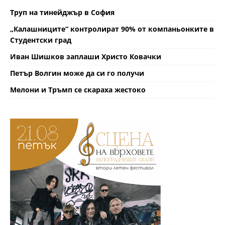
Труп на тинейджър в София
„Калашниците“ контролират 90% от компаньонките в
Студентски град
Иван Шишков заплаши Христо Ковачки
Петър Волгин може да си го получи
Мелони и Тръмп се скараха жестоко