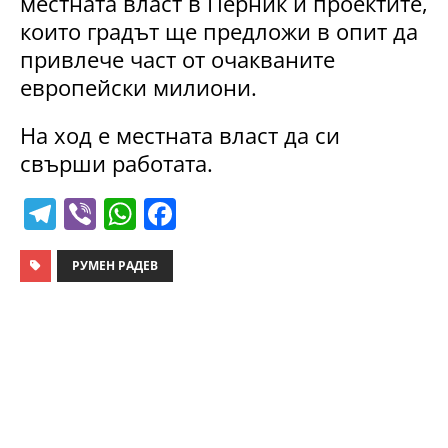
местната власт в Перник и проектите,
които градът ще предложи в опит да
привлече част от очакваните
европейски милиони.
На ход е местната власт да си
свърши работата.
T
Vi
W
F
el
b
h
a
e
er
at
c
РУМЕН РАДЕВ
gr
s
e
a
A
b
m
p
o
p
o
k