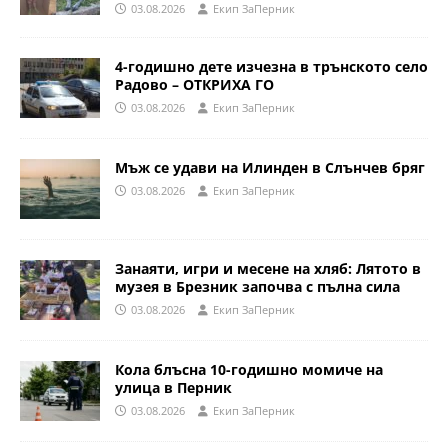
03.08.2026
Eкип ЗаПерник
4-годишно дете изчезна в трънското село
Радово – ОТКРИХА ГО
03.08.2026
Eкип ЗаПерник
Мъж се удави на Илинден в Слънчев бряг
03.08.2026
Eкип ЗаПерник
Занаяти, игри и месене на хляб: Лятото в
музея в Брезник започва с пълна сила
03.08.2026
Eкип ЗаПерник
Кола блъсна 10-годишно момиче на
улица в Перник
03.08.2026
Eкип ЗаПерник