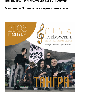
Петър Волгин може да си го получи
Мелони и Тръмп се скараха жестоко