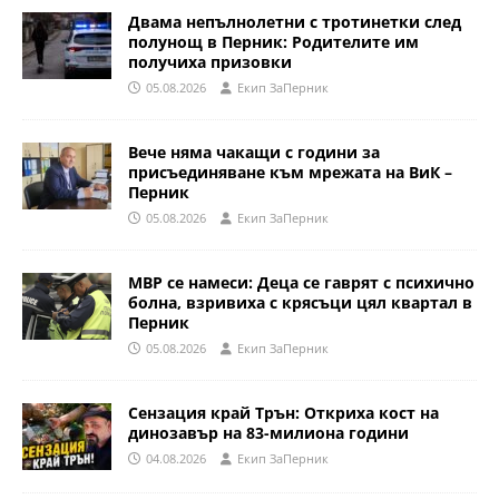
Двама непълнолетни с тротинетки след
полунощ в Перник: Родителите им
получиха призовки
05.08.2026
Eкип ЗаПерник
Вече няма чакащи с години за
присъединяване към мрежата на ВиК –
Перник
05.08.2026
Eкип ЗаПерник
МВР се намеси: Деца се гаврят с психично
болна, взривиха с крясъци цял квартал в
Перник
05.08.2026
Eкип ЗаПерник
Сензация край Трън: Откриха кост на
динозавър на 83-милиона години
04.08.2026
Eкип ЗаПерник