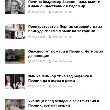
Почина Владимир Зарков – зам. кмет и
виден общественик в Радомир
08.08.2026
Eкип ЗаПерник
Прокуратурата в Перник се задейства за
принуда спрямо момче на 12 години
07.08.2026
Eкип ЗаПерник
Опасност от пожари в Перник: Четири за
денонощие
06.08.2026
Eкип ЗаПерник
Фен на Миньор тича зад реферка в
Перник да я псува в рими
06.08.2026
Eкип ЗаПерник
Ученици пред отпадане за отсъствия в
Перник, взимат мерки