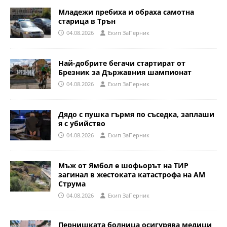
Младежи пребиха и обраха самотна
старица в Трън
04.08.2026
Eкип ЗаПерник
Най-добрите бегачи стартират от
Брезник за Държавния шампионат
04.08.2026
Eкип ЗаПерник
Дядо с пушка гърмя по съседка, заплаши
я с убийство
04.08.2026
Eкип ЗаПерник
Мъж от Ямбол е шофьорът на ТИР
загинал в жестоката катастрофа на АМ
Струма
04.08.2026
Eкип ЗаПерник
Пернишката болница осигурява медици