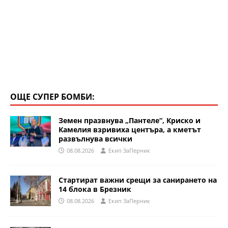
ОЩЕ СУПЕР БОМБИ:
Земен празвнува „Пантеле“, Криско и
Камелия взривиха центъра, а кметът
развълнува всички
08.08.2026
Eкип ЗаПерник
Стартират важни срещи за санирането на
14 блока в Брезник
08.08.2026
Eкип ЗаПерник