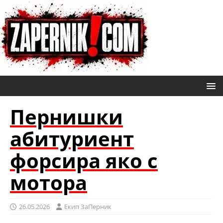
Пернишки
абитуриент
форсира яко с
мотора
26.05.2026
Eкип ЗаПерник