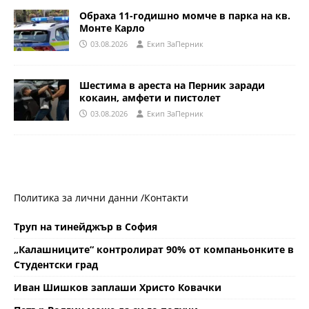
Обраха 11-годишно момче в парка на кв.
Монте Карло
03.08.2026
Eкип ЗаПерник
Шестима в ареста на Перник заради
кокаин, амфети и пистолет
03.08.2026
Eкип ЗаПерник
Политика за лични данни /
Контакти
Труп на тинейджър в София
„Калашниците“ контролират 90% от компаньонките в
Студентски град
Иван Шишков заплаши Христо Ковачки