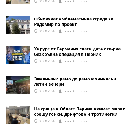
06.08.2026
Eкип ЗаПерник
Обновяват емблематична сграда за
Радомир по проект
06.08.2026
Eкип ЗаПерник
Хирург от Германия спаси дете с първа
безкръвна операция в Перник
05.08.2026
Eкип ЗаПерник
Земенчани рамо до рамо в уникални
летни вечери
05.08.2026
Eкип ЗаПерник
На среща в Област Перник взимат мерки
срещу гонки, дрифтове и тротинетки
05.08.2026
Eкип ЗаПерник