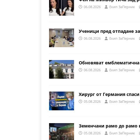
06.08.2026
Eкип ЗаПерник
Ученици пред отпадане за
06.08.2026
Eкип ЗаПерник
Обновяват емблематична 
06.08.2026
Eкип ЗаПерник
Хирург от Германия спаси
05.08.2026
Eкип ЗаПерник
Земенчани рамо до рамо 
05.08.2026
Eкип ЗаПерник