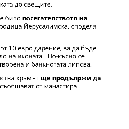
ката до свещите.
че било
посегателството на
родица Йерусалимска, споделя
от 10 евро дарение, за да бъде
ло на иконата. По-късно се
отворена и банкнотата липсва.
лства храмът
ще продълржи да
съобщават от манастира.