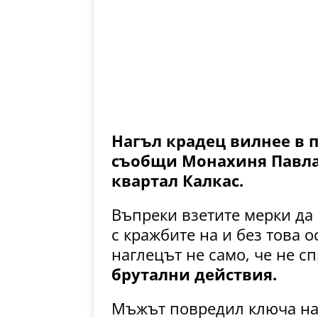
Нагъл крадец вилнее в 
съобщи Монахиня Павла 
квартал Калкас.
Въпреки взетите мерки да 
с кражбите на и без това 
наглецът не само, че не с
брутални действия.
Мъжът повредил ключа на 