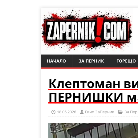
НАЧАЛО
ЗА ПЕРНИК
ГОРЕЩО
Клептоман ви
ПЕРНИШКИ м
18.05.2026
Eкип ЗаПерник
За Пер