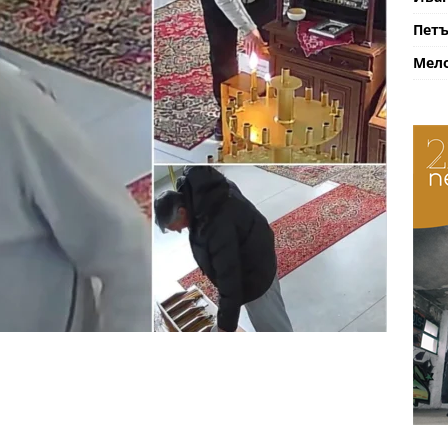
Петъ
Мело