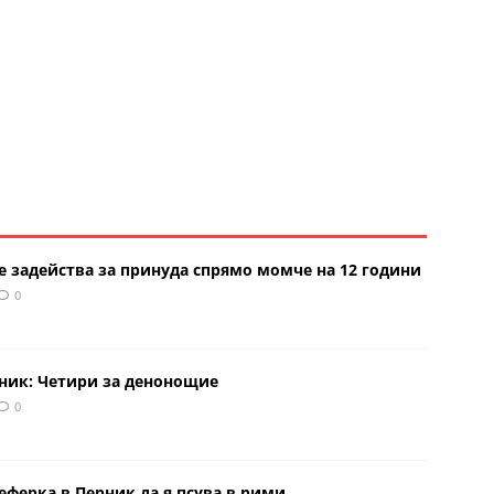
е задейства за принуда спрямо момче на 12 години
0
рник: Четири за денонощие
0
еферка в Перник да я псува в рими