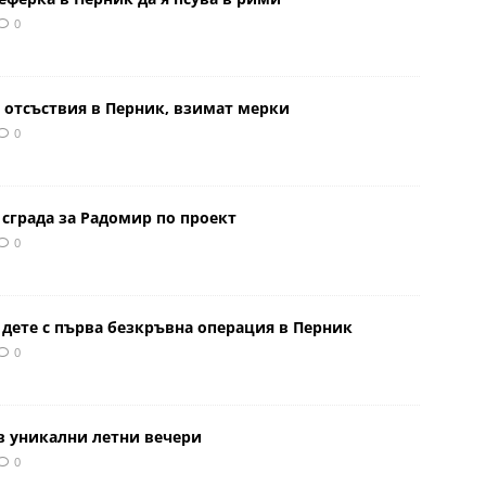
0
 отсъствия в Перник, взимат мерки
0
сграда за Радомир по проект
0
 дете с първа безкръвна операция в Перник
0
в уникални летни вечери
0