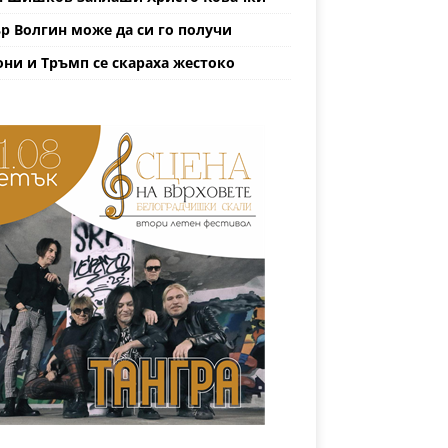
р Волгин може да си го получи
ни и Тръмп се скараха жестоко