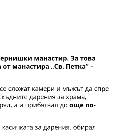
пернишки манастир. За това
от манастира „Св. Петка“ –
се сложат камери и мъжът да спре
оскъдните дарения за храма,
прял, а и прибягвал до
още по-
касичката за дарения, обирал