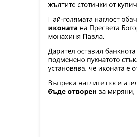
жълтите стотинки от купич
Най-голямата наглост оба
иконата
на Пресвета Бого
монахиня Павла.
Дарител оставил банкнота 
подменено пукнатото стък
установява, че иконата е 
Въпреки наглите посегате
бъде отворен
за миряни, 