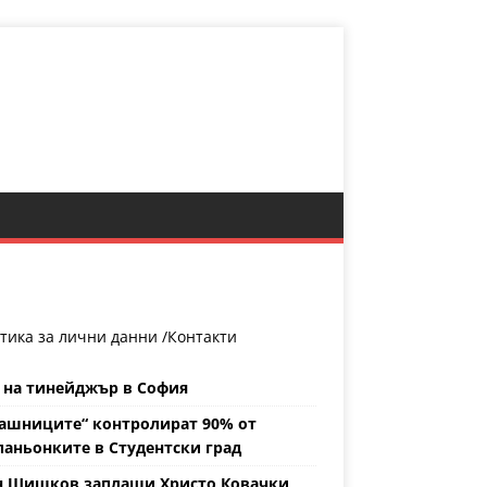
тика за лични данни /
Контакти
 на тинейджър в София
ашниците“ контролират 90% от
аньонките в Студентски град
н Шишков заплаши Христо Ковачки