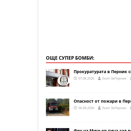
k
ОЩЕ СУПЕР БОМБИ:
Прокуратурата в Перник с
07.08.2026
Eкип ЗаПерник
Опасност от пожари в Пе
06.08.2026
Eкип ЗаПерник
Фен на Миньор тича зад р