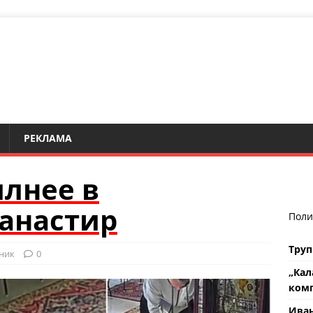
РЕКЛАМА
лнее в
анастир
Поли
Труп
ник
0
„Кал
комп
Ива