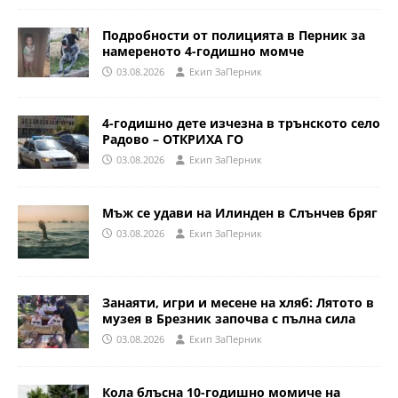
Подробности от полицията в Перник за
намереното 4-годишно момче
03.08.2026
Eкип ЗаПерник
4-годишно дете изчезна в трънското село
Радово – ОТКРИХА ГО
03.08.2026
Eкип ЗаПерник
Мъж се удави на Илинден в Слънчев бряг
03.08.2026
Eкип ЗаПерник
Занаяти, игри и месене на хляб: Лятото в
музея в Брезник започва с пълна сила
03.08.2026
Eкип ЗаПерник
Кола блъсна 10-годишно момиче на