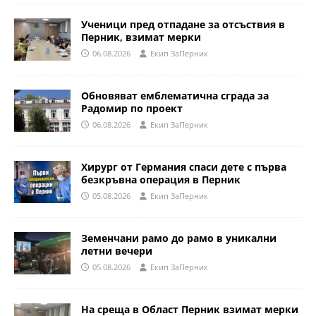
Ученици пред отпадане за отсъствия в
Перник, взимат мерки
06.08.2026
Eкип ЗаПерник
Обновяват емблематична сграда за
Радомир по проект
06.08.2026
Eкип ЗаПерник
Хирург от Германия спаси дете с първа
безкръвна операция в Перник
05.08.2026
Eкип ЗаПерник
Земенчани рамо до рамо в уникални
летни вечери
05.08.2026
Eкип ЗаПерник
На среща в Област Перник взимат мерки