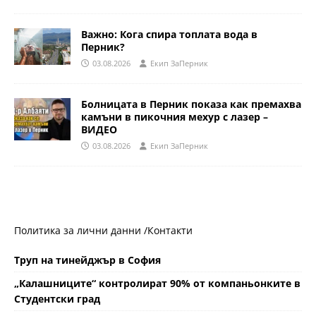
Важно: Кога спира топлата вода в
Перник?
03.08.2026
Eкип ЗаПерник
Болницата в Перник показа как премахва
камъни в пикочния мехур с лазер –
ВИДЕО
03.08.2026
Eкип ЗаПерник
Политика за лични данни /
Контакти
Труп на тинейджър в София
„Калашниците“ контролират 90% от компаньонките в
Студентски град