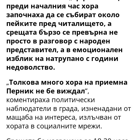
преди началния час хора
започнаха да се събират около
пейките пред читалището, а
срещата бързо се превърна не
просто в разговор с народен
представител, а в емоционален
изблик на натрупано с години
недоволство.
„
Толкова много хора на приемна
Перник не бе виждал
“,
коментираха политически
наблюдатели в града, изненадани от
мащаба на интереса, излъчван от
хората в социалните мрежи.