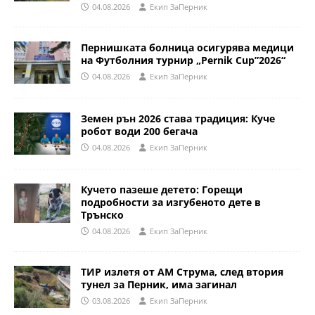
04.08.2026
Eкип ЗаПерник
Пернишката болница осигурява медици
на Футболния турнир „Pernik Cup”2026“
04.08.2026
Eкип ЗаПерник
Земен рън 2026 става традиция: Куче
робот води 200 бегача
04.08.2026
Eкип ЗаПерник
Кучето пазеше детето: Горещи
подробности за изгубеното дете в
Трънско
04.08.2026
Eкип ЗаПерник
ТИР излетя от АМ Струма, след втория
тунел за Перник, има загинал
03.08.2026
Eкип ЗаПерник