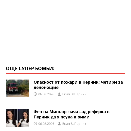
ОЩЕ СУПЕР БОМБИ:
Опасност от пожари в Перник: Четири за
денонощие
06.08.2026
Eкип ЗаПерник
Фен на Миньор тича зад реферка в
Перник да я псува в рими
06.08.2026
Eкип ЗаПерник