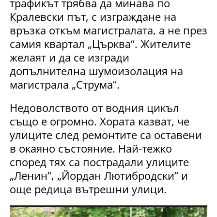
трафикът трябва да минава по
Кралевски път, с изграждане на
връзка откъм магистралата, а не през
самия квартал „Църква“. Жителите
желаят и да се изгради
допълнителна шумоизолация на
магистрала „Струма“.
Недоволството от водния цикъл
също е огромно. Хората казват, че
улиците след ремонтите са оставени
в окаяно състояние. Най-тежко
според тях са пострадали улиците
„Ленин“, „Йордан Лютибродски“ и
още редица вътрешни улици.