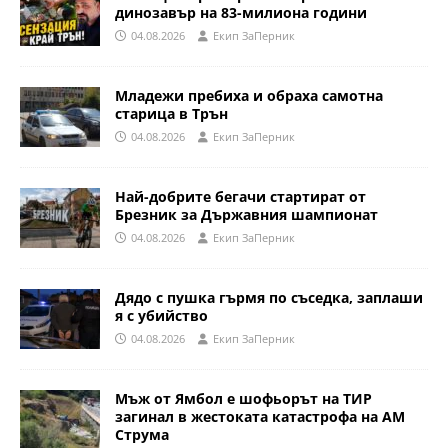
динозавър на 83-милиона години
04.08.2026
Eкип ЗаПерник
Младежи пребиха и обраха самотна
старица в Трън
04.08.2026
Eкип ЗаПерник
Най-добрите бегачи стартират от
Брезник за Държавния шампионат
04.08.2026
Eкип ЗаПерник
Дядо с пушка гърмя по съседка, заплаши
я с убийство
04.08.2026
Eкип ЗаПерник
Мъж от Ямбол е шофьорът на ТИР
загинал в жестоката катастрофа на АМ
Струма