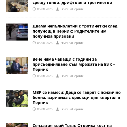
срещу гонки, дрифтове и тротинетки
05.08.2026
Eкип ЗаПерник
Двама непълнолетни с тротинетки след
полунощ в Перник: Родителите им
получиха призовки
05.08.2026
Eкип ЗаПерник
Вече няма чакащи с години за
присъединяване към мрежата на ВиК –
Перник
05.08.2026
Eкип ЗаПерник
МВР се намеси: Деца се гаврят с психично
болна, взривиха с крясъци цял квартал в
Перник
05.08.2026
Eкип ЗаПерник
Сензация край Трън: Откриха кост на