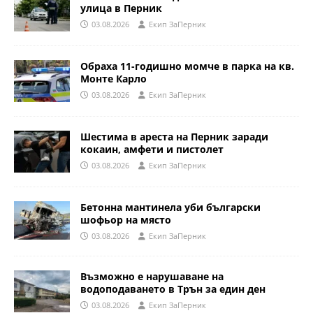
улица в Перник
03.08.2026
Eкип ЗаПерник
Обраха 11-годишно момче в парка на кв.
Монте Карло
03.08.2026
Eкип ЗаПерник
Шестима в ареста на Перник заради
кокаин, амфети и пистолет
03.08.2026
Eкип ЗаПерник
Бетонна мантинела уби български
шофьор на място
03.08.2026
Eкип ЗаПерник
Възможно е нарушаване на
водоподаването в Трън за един ден
03.08.2026
Eкип ЗаПерник