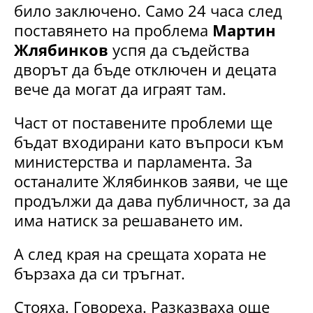
било заключено. Само 24 часа след
поставянето на проблема
Мартин
Жлябинков
успя да съдейства
дворът да бъде отключен и децата
вече да могат да играят там.
Част от поставените проблеми ще
бъдат входирани като въпроси към
министерства и парламента. За
останалите Жлябинков заяви, че ще
продължи да дава публичност, за да
има натиск за решаването им.
А след края на срещата хората не
бързаха да си тръгнат.
Стояха. Говореха. Разказваха още