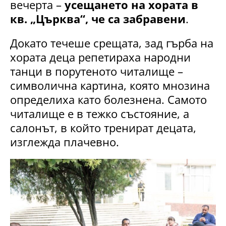
вечерта –
усещането на хората в
кв. „Църква“, че са забравени
.
Докато течеше срещата, зад гърба на
хората деца репетираха народни
танци в порутеното читалище –
символична картина, която мнозина
определиха като болезнена. Самото
читалище е в тежко състояние, а
салонът, в който тренират децата,
изглежда плачевно.