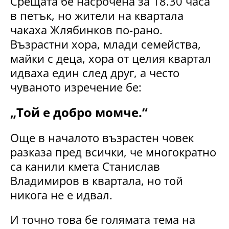
Срещата бе насрочена за 18.30 часа
в петък, но жители на квартала
чакаха Жлябинков по-рано.
Възрастни хора, млади семейства,
майки с деца, хора от целия квартал
идваха един след друг, а често
чуваното изречение бе:
„Той е добро момче.“
Още в началото възрастен човек
разказа пред всички, че многократно
са канили кмета Станислав
Владимиров в квартала, но той
никога не е идвал.
И точно това бе голямата тема на