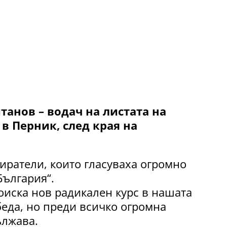
анов – водач на листата на
в Перник, след края на
иратели, които гласуваха огромно
България“.
оиска нов радикален курс в нашата
беда, но преди всичко огромна
ължава.