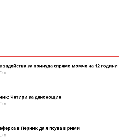
е задейства за принуда спрямо момче на 12 години
0
рник: Четири за денонощие
0
еферка в Перник да я псува в рими
0