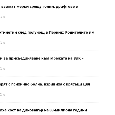
к взимат мерки срещу гонки, дрифтове и
0
отинетки след полунощ в Перник: Родителите им
0
и за присъединяване към мрежата на ВиК –
0
врят с психично болна, взривиха с крясъци цял
0
иха кост на динозавър на 83-милиона години