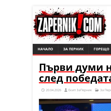
НАЧАЛО
ЗА ПЕРНИК
ГОРЕЩО
Първи думи н
след победат
20.04.2026
Eкип ЗаПерник
За Пер