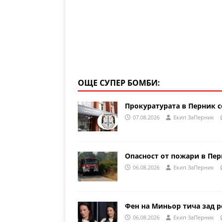
ОЩЕ СУПЕР БОМБИ:
Прокуратурата в Перник с
07.08.2026
Eкип ЗаПерник
Опасност от пожари в Пе
06.08.2026
Eкип ЗаПерник
Фен на Миньор тича зад р
06.08.2026
Eкип ЗаПерник