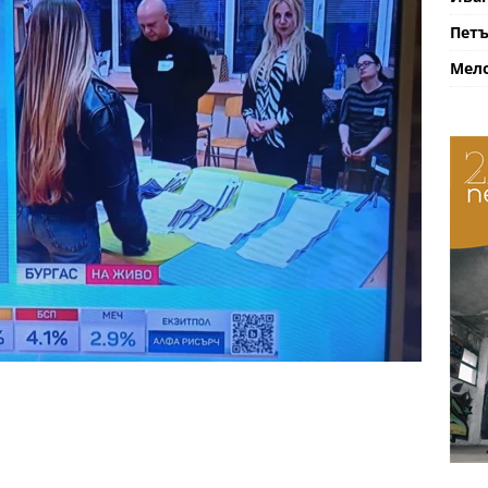
Петъ
Мело