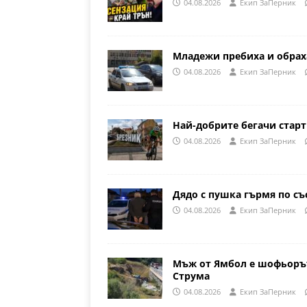
04.08.2026
Eкип ЗаПерник
Младежи пребиха и обрах
04.08.2026
Eкип ЗаПерник
Най-добрите бегачи стар
04.08.2026
Eкип ЗаПерник
Дядо с пушка гърмя по съ
04.08.2026
Eкип ЗаПерник
Мъж от Ямбол е шофьорът
Струма
04.08.2026
Eкип ЗаПерник