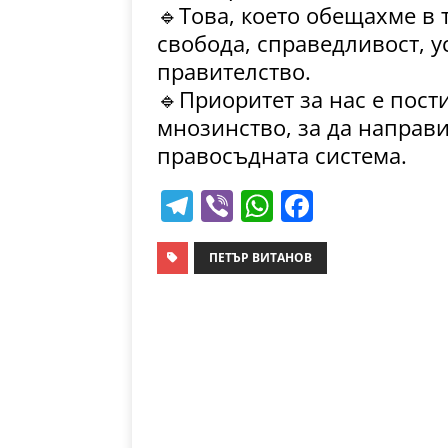
🔹Това, което обещахме в 
свобода, справедливост, у
правителство.
🔹Приоритет за нас е пост
мнозинство, за да направ
правосъдната система.
T
Vi
W
F
el
b
h
a
e
er
at
c
ПЕТЪР ВИТАНОВ
gr
s
e
a
A
b
m
p
o
p
o
k