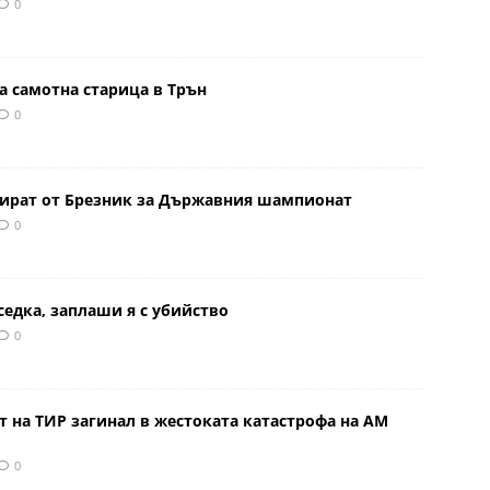
0
а самотна старица в Трън
0
тират от Брезник за Държавния шампионат
0
седка, заплаши я с убийство
0
 на ТИР загинал в жестоката катастрофа на АМ
0