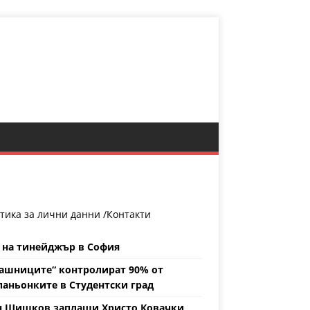
тика за лични данни /
Контакти
 на тинейджър в София
ашниците“ контролират 90% от
аньонките в Студентски град
н Шишков заплаши Христо Ковачки