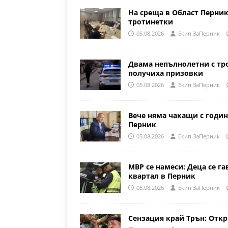
На среща в Област Перни
тротинетки
05.08.2026
Eкип ЗаПерник
Двама непълнолетни с тр
получиха призовки
05.08.2026
Eкип ЗаПерник
Вече няма чакащи с годин
Перник
05.08.2026
Eкип ЗаПерник
МВР се намеси: Деца се га
квартал в Перник
05.08.2026
Eкип ЗаПерник
Сензация край Трън: Откр