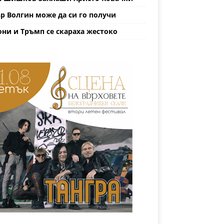
р Волгин може да си го получи
ни и Тръмп се скараха жестоко