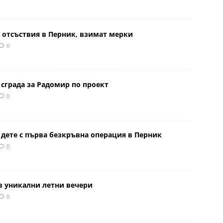
 отсъствия в Перник, взимат мерки
0
сграда за Радомир по проект
0
 дете с първа безкръвна операция в Перник
0
в уникални летни вечери
0