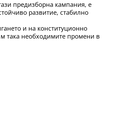
тази предизборна кампания, е
стойчиво развитие, стабилно
игането и на конституционно
им така необходимите промени в