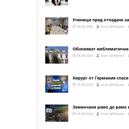
Ученици пред отпадане за
06.08.2026
Eкип ЗаПерник
Обновяват емблематична 
06.08.2026
Eкип ЗаПерник
Хирург от Германия спаси
05.08.2026
Eкип ЗаПерник
Земенчани рамо до рамо 
05.08.2026
Eкип ЗаПерник