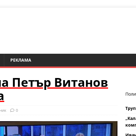
РЕКЛАМА
а Петър Витанов
а
Поли
Труп
ник
0
„Кал
комп
Ива