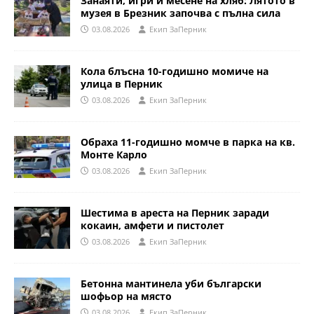
Занаяти, игри и месене на хляб: Лятото в
музея в Брезник започва с пълна сила
03.08.2026
Eкип ЗаПерник
Кола блъсна 10-годишно момиче на
улица в Перник
03.08.2026
Eкип ЗаПерник
Обраха 11-годишно момче в парка на кв.
Монте Карло
03.08.2026
Eкип ЗаПерник
Шестима в ареста на Перник заради
кокаин, амфети и пистолет
03.08.2026
Eкип ЗаПерник
Бетонна мантинела уби български
шофьор на място
03.08.2026
Eкип ЗаПерник