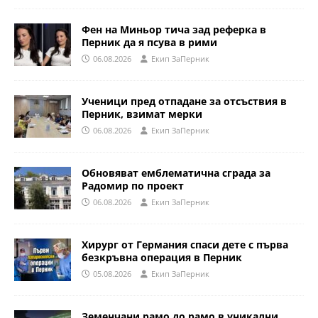
Фен на Миньор тича зад реферка в
Перник да я псува в рими
06.08.2026
Eкип ЗаПерник
Ученици пред отпадане за отсъствия в
Перник, взимат мерки
06.08.2026
Eкип ЗаПерник
Обновяват емблематична сграда за
Радомир по проект
06.08.2026
Eкип ЗаПерник
Хирург от Германия спаси дете с първа
безкръвна операция в Перник
05.08.2026
Eкип ЗаПерник
Земенчани рамо до рамо в уникални