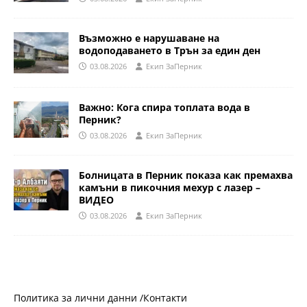
Възможно е нарушаване на
водоподаването в Трън за един ден
03.08.2026
Eкип ЗаПерник
Важно: Кога спира топлата вода в
Перник?
03.08.2026
Eкип ЗаПерник
Болницата в Перник показа как премахва
камъни в пикочния мехур с лазер –
ВИДЕО
03.08.2026
Eкип ЗаПерник
Политика за лични данни /
Контакти