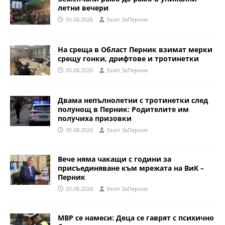
летни вечери
05.08.2026
Eкип ЗаПерник
На среща в Област Перник взимат мерки
срещу гонки, дрифтове и тротинетки
05.08.2026
Eкип ЗаПерник
Двама непълнолетни с тротинетки след
полунощ в Перник: Родителите им
получиха призовки
05.08.2026
Eкип ЗаПерник
Вече няма чакащи с години за
присъединяване към мрежата на ВиК –
Перник
05.08.2026
Eкип ЗаПерник
МВР се намеси: Деца се гаврят с психично