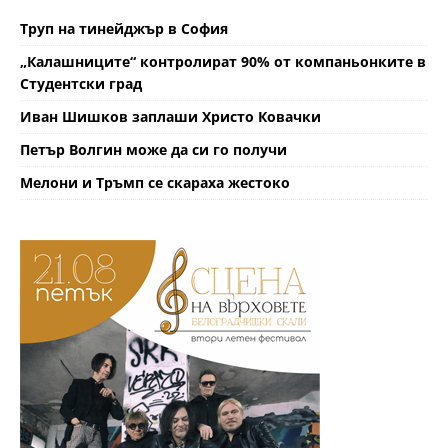
Труп на тинейджър в София
„Калашниците“ контролират 90% от компаньонките в
Студентски град
Иван Шишков заплаши Христо Ковачки
Петър Волгин може да си го получи
Мелони и Тръмп се скараха жестоко