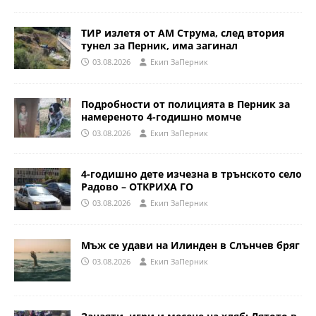
ТИР излетя от АМ Струма, след втория
тунел за Перник, има загинал
03.08.2026
Eкип ЗаПерник
Подробности от полицията в Перник за
намереното 4-годишно момче
03.08.2026
Eкип ЗаПерник
4-годишно дете изчезна в трънското село
Радово – ОТКРИХА ГО
03.08.2026
Eкип ЗаПерник
Мъж се удави на Илинден в Слънчев бряг
03.08.2026
Eкип ЗаПерник