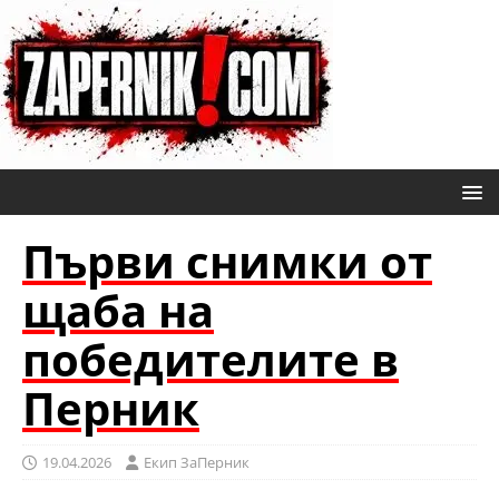
Първи снимки от
щаба на
победителите в
Перник
19.04.2026
Eкип ЗаПерник