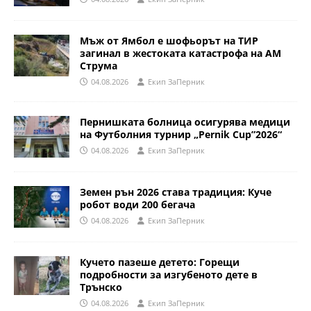
Мъж от Ямбол е шофьорът на ТИР
загинал в жестоката катастрофа на АМ
Струма
04.08.2026
Eкип ЗаПерник
Пернишката болница осигурява медици
на Футболния турнир „Pernik Cup”2026“
04.08.2026
Eкип ЗаПерник
Земен рън 2026 става традиция: Куче
робот води 200 бегача
04.08.2026
Eкип ЗаПерник
Кучето пазеше детето: Горещи
подробности за изгубеното дете в
Трънско
04.08.2026
Eкип ЗаПерник