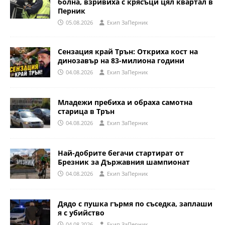
болна, взривиха с крясъци цял квартал в
Перник
05.08.2026
Eкип ЗаПерник
Сензация край Трън: Откриха кост на
динозавър на 83-милиона години
04.08.2026
Eкип ЗаПерник
Младежи пребиха и обраха самотна
старица в Трън
04.08.2026
Eкип ЗаПерник
Най-добрите бегачи стартират от
Брезник за Държавния шампионат
04.08.2026
Eкип ЗаПерник
Дядо с пушка гърмя по съседка, заплаши
я с убийство
04.08.2026
Eкип ЗаПерник