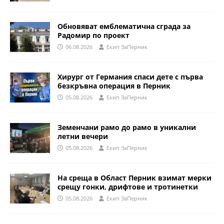
Обновяват емблематична сграда за
Радомир по проект
06.08.2026
Eкип ЗаПерник
Хирург от Германия спаси дете с първа
безкръвна операция в Перник
05.08.2026
Eкип ЗаПерник
Земенчани рамо до рамо в уникални
летни вечери
05.08.2026
Eкип ЗаПерник
На среща в Област Перник взимат мерки
срещу гонки, дрифтове и тротинетки
05.08.2026
Eкип ЗаПерник