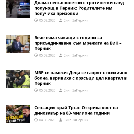
Двама непълнолетни с тротинетки след
полунощ в Перник: Родителите им
получиха призовки
05.08.2026
Eкип ЗаПерник
Вече няма чакащи с години за
присъединяване към мрежата на ВиК –
Перник
05.08.2026
Eкип ЗаПерник
МВР се намеси: Деца се гаврят с психично
болна, взривиха с крясъци цял квартал в
Перник
05.08.2026
Eкип ЗаПерник
Сензация край Трън: Откриха кост на
динозавър на 83-милиона години
04.08.2026
Eкип ЗаПерник