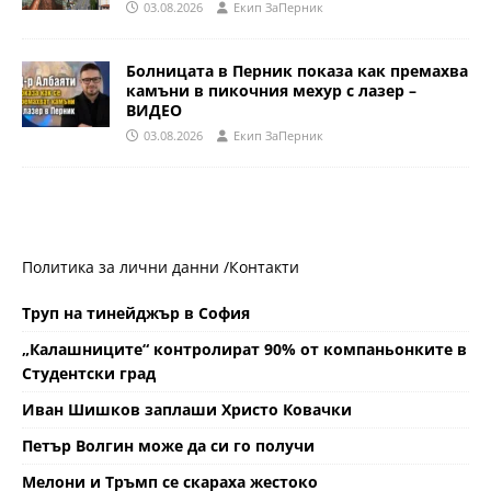
03.08.2026
Eкип ЗаПерник
Болницата в Перник показа как премахва
камъни в пикочния мехур с лазер –
ВИДЕО
03.08.2026
Eкип ЗаПерник
Политика за лични данни /
Контакти
Труп на тинейджър в София
„Калашниците“ контролират 90% от компаньонките в
Студентски град
Иван Шишков заплаши Христо Ковачки
Петър Волгин може да си го получи
Мелони и Тръмп се скараха жестоко