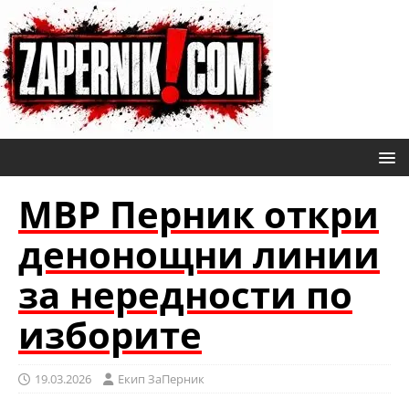
МВР Перник откри
денонощни линии
за нередности по
изборите
19.03.2026
Eкип ЗаПерник