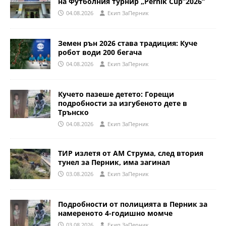
на Футболния турнир „Pernik Cup”2026“
04.08.2026
Eкип ЗаПерник
Земен рън 2026 става традиция: Куче
робот води 200 бегача
04.08.2026
Eкип ЗаПерник
Кучето пазеше детето: Горещи
подробности за изгубеното дете в
Трънско
04.08.2026
Eкип ЗаПерник
ТИР излетя от АМ Струма, след втория
тунел за Перник, има загинал
03.08.2026
Eкип ЗаПерник
Подробности от полицията в Перник за
намереното 4-годишно момче
03.08.2026
Eкип ЗаПерник