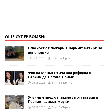
ОЩЕ СУПЕР БОМБИ:
Опасност от пожари в Перник: Четири за
денонощие
06.08.2026
Eкип ЗаПерник
Фен на Миньор тича зад реферка в
Перник да я псува в рими
06.08.2026
Eкип ЗаПерник
Ученици пред отпадане за отсъствия в
Перник, взимат мерки
06.08.2026
Eкип ЗаПерник