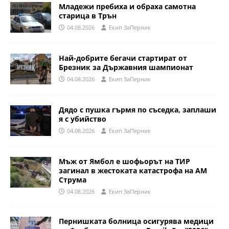
Младежи пребиха и обраха самотна
старица в Трън
04.08.2026
Eкип ЗаПерник
Най-добрите бегачи стартират от
Брезник за Държавния шампионат
04.08.2026
Eкип ЗаПерник
Дядо с пушка гърмя по съседка, заплаши
я с убийство
04.08.2026
Eкип ЗаПерник
Мъж от Ямбол е шофьорът на ТИР
загинал в жестоката катастрофа на АМ
Струма
04.08.2026
Eкип ЗаПерник
Пернишката болница осигурява медици