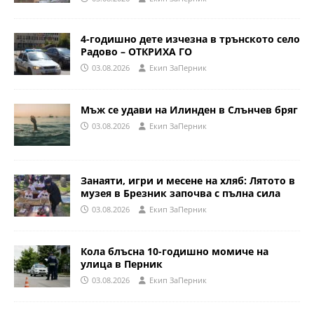
4-годишно дете изчезна в трънското село
Радово – ОТКРИХА ГО
03.08.2026
Eкип ЗаПерник
Мъж се удави на Илинден в Слънчев бряг
03.08.2026
Eкип ЗаПерник
Занаяти, игри и месене на хляб: Лятото в
музея в Брезник започва с пълна сила
03.08.2026
Eкип ЗаПерник
Кола блъсна 10-годишно момиче на
улица в Перник
03.08.2026
Eкип ЗаПерник