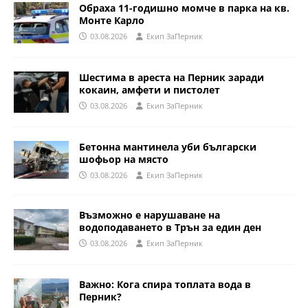
Обраха 11-годишно момче в парка на кв.
Монте Карло
03.08.2026
Eкип ЗаПерник
Шестима в ареста на Перник заради
кокаин, амфети и пистолет
03.08.2026
Eкип ЗаПерник
Бетонна мантинела уби български
шофьор на място
03.08.2026
Eкип ЗаПерник
Възможно е нарушаване на
водоподаването в Трън за един ден
03.08.2026
Eкип ЗаПерник
Важно: Кога спира топлата вода в
Перник?