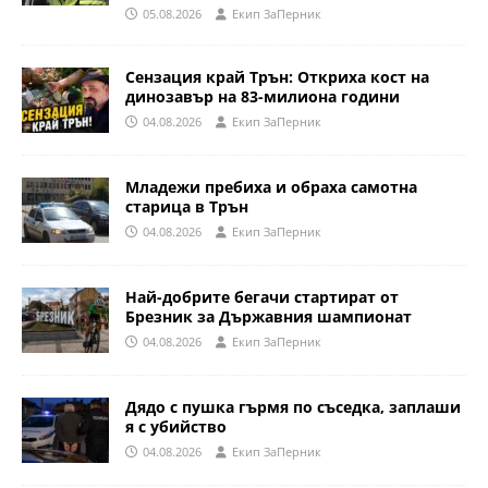
05.08.2026
Eкип ЗаПерник
Сензация край Трън: Откриха кост на
динозавър на 83-милиона години
04.08.2026
Eкип ЗаПерник
Младежи пребиха и обраха самотна
старица в Трън
04.08.2026
Eкип ЗаПерник
Най-добрите бегачи стартират от
Брезник за Държавния шампионат
04.08.2026
Eкип ЗаПерник
Дядо с пушка гърмя по съседка, заплаши
я с убийство
04.08.2026
Eкип ЗаПерник