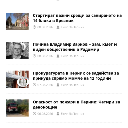
Стартират важни срещи за санирането на
14 блока в Брезник
08.08.2026
Eкип ЗаПерник
Почина Владимир Зарков – зам. кмет и
виден общественик в Радомир
08.08.2026
Eкип ЗаПерник
Прокуратурата в Перник се задейства за
принуда спрямо момче на 12 години
07.08.2026
Eкип ЗаПерник
Опасност от пожари в Перник: Четири за
денонощие
06.08.2026
Eкип ЗаПерник