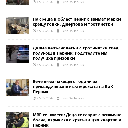
05.08.2026
Eкип ЗаПерник
На среща в Област Перник взимат мерки
срещу гонки, дрифтове и тротинетки
05.08.2026
Eкип ЗаПерник
Двама непълнолетни с тротинетки след
полунощ в Перник: Родителите им
получиха призовки
05.08.2026
Eкип ЗаПерник
Вече няма чакащи с години за
присъединяване към мрежата на ВиК –
Перник
05.08.2026
Eкип ЗаПерник
МВР се намеси: Деца се гаврят с психично
болна, взривиха с крясъци цял квартал в
Перник