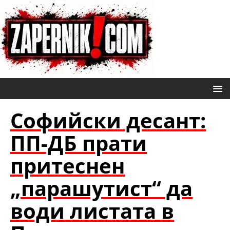
Софийски десант:
ПП-ДБ прати
притеснен
„парашутист“ да
води листата в