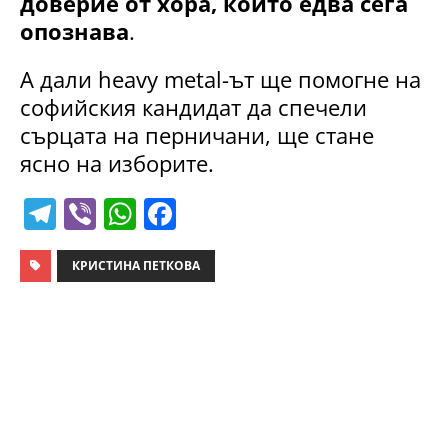
доверие от хора, които едва сега
опознава
.
А дали heavy metal-ът ще помогне на
софийския кандидат да спечели
сърцата на перничани, ще стане
ясно на изборите.
T
Vi
W
F
el
b
h
a
e
er
at
c
КРИСТИНА ПЕТКОВА
gr
s
e
a
A
b
m
p
o
p
o
k