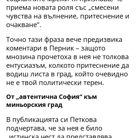
приема новата роля със „смесени
чувства на вълнение, притеснение и
очакване“.
Точно тази фраза вече предизвика
коментари в Перник – защото
мнозина прочетоха в нея не толкова
ентусиазъм, колкото притеснение да
водиш листа в град, който очевидно
не е твой политически терен.
От „автентична София“ към
миньорския град
В публикацията си Петкова
подчертава, че за нея е било
„истинска чест да представлява