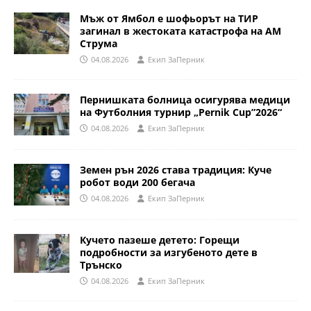
Мъж от Ямбол е шофьорът на ТИР
загинал в жестоката катастрофа на АМ
Струма
04.08.2026
Eкип ЗаПерник
Пернишката болница осигурява медици
на Футболния турнир „Pernik Cup”2026“
04.08.2026
Eкип ЗаПерник
Земен рън 2026 става традиция: Куче
робот води 200 бегача
04.08.2026
Eкип ЗаПерник
Кучето пазеше детето: Горещи
подробности за изгубеното дете в
Трънско
04.08.2026
Eкип ЗаПерник