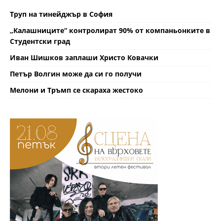
Труп на тинейджър в София
„Калашниците“ контролират 90% от компаньонките в
Студентски град
Иван Шишков заплаши Христо Ковачки
Петър Волгин може да си го получи
Мелони и Тръмп се скараха жестоко