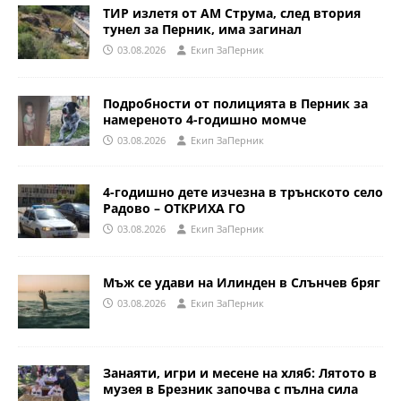
ТИР излетя от АМ Струма, след втория
тунел за Перник, има загинал
03.08.2026
Eкип ЗаПерник
Подробности от полицията в Перник за
намереното 4-годишно момче
03.08.2026
Eкип ЗаПерник
4-годишно дете изчезна в трънското село
Радово – ОТКРИХА ГО
03.08.2026
Eкип ЗаПерник
Мъж се удави на Илинден в Слънчев бряг
03.08.2026
Eкип ЗаПерник
Занаяти, игри и месене на хляб: Лятото в
музея в Брезник започва с пълна сила