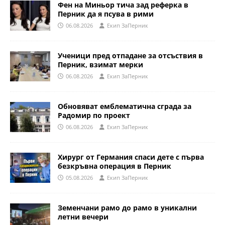
Фен на Миньор тича зад реферка в
Перник да я псува в рими
06.08.2026
Eкип ЗаПерник
Ученици пред отпадане за отсъствия в
Перник, взимат мерки
06.08.2026
Eкип ЗаПерник
Обновяват емблематична сграда за
Радомир по проект
06.08.2026
Eкип ЗаПерник
Хирург от Германия спаси дете с първа
безкръвна операция в Перник
05.08.2026
Eкип ЗаПерник
Земенчани рамо до рамо в уникални
летни вечери