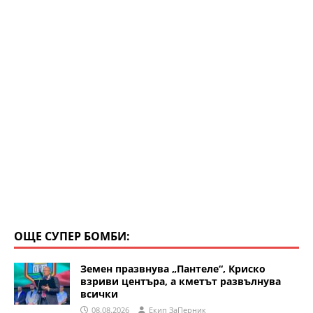
ОЩЕ СУПЕР БОМБИ:
Земен празвнува „Пантеле“, Криско
взриви центъра, а кметът развълнува
всички
08.08.2026
Eкип ЗаПерник