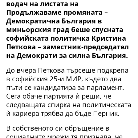
водач на листата на
Продължаваме промяната –
Демократична България в
миньорския град беше спусната
софийската политичка Кристина
Петкова – заместник-председател
на Демократи за силна България.
До вчера Петкова търсеше подкрепа
в софийския 25-и МИР, където два
пъти се кандидатира за парламент.
Сега обаче партията ѝ реши, че
следващата спирка на политическата
ѝ кариера трябва да бъде Перник.
В собственото си обръщение в
социалните мрежи тя признава, че