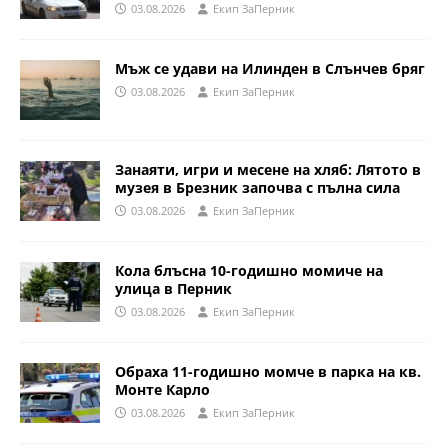
03.08.2026
Eкип ЗаПерник
Мъж се удави на Илинден в Слънчев бряг
03.08.2026
Eкип ЗаПерник
Занаяти, игри и месене на хляб: Лятото в
музея в Брезник започва с пълна сила
03.08.2026
Eкип ЗаПерник
Кола блъсна 10-годишно момиче на
улица в Перник
03.08.2026
Eкип ЗаПерник
Обраха 11-годишно момче в парка на кв.
Монте Карло
03.08.2026
Eкип ЗаПерник