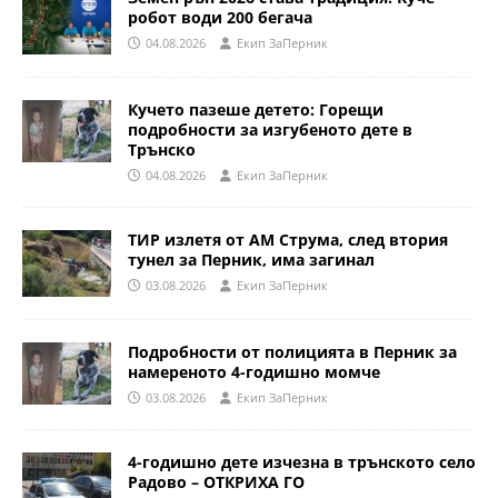
робот води 200 бегача
04.08.2026
Eкип ЗаПерник
Кучето пазеше детето: Горещи
подробности за изгубеното дете в
Трънско
04.08.2026
Eкип ЗаПерник
ТИР излетя от АМ Струма, след втория
тунел за Перник, има загинал
03.08.2026
Eкип ЗаПерник
Подробности от полицията в Перник за
намереното 4-годишно момче
03.08.2026
Eкип ЗаПерник
4-годишно дете изчезна в трънското село
Радово – ОТКРИХА ГО