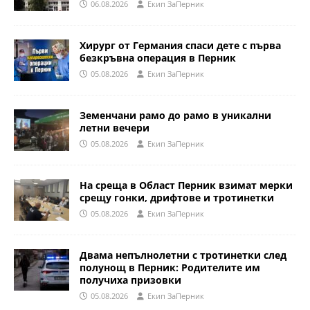
06.08.2026
Eкип ЗаПерник
Хирург от Германия спаси дете с първа
безкръвна операция в Перник
05.08.2026
Eкип ЗаПерник
Земенчани рамо до рамо в уникални
летни вечери
05.08.2026
Eкип ЗаПерник
На среща в Област Перник взимат мерки
срещу гонки, дрифтове и тротинетки
05.08.2026
Eкип ЗаПерник
Двама непълнолетни с тротинетки след
полунощ в Перник: Родителите им
получиха призовки
05.08.2026
Eкип ЗаПерник