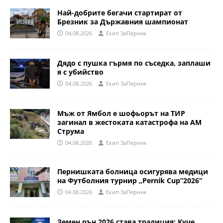
Най-добрите бегачи стартират от
Брезник за Държавния шампионат
04.08.2026
Eкип ЗаПерник
Дядо с пушка гърмя по съседка, заплаши
я с убийство
04.08.2026
Eкип ЗаПерник
Мъж от Ямбол е шофьорът на ТИР
загинал в жестоката катастрофа на АМ
Струма
04.08.2026
Eкип ЗаПерник
Пернишката болница осигурява медици
на Футболния турнир „Pernik Cup”2026“
04.08.2026
Eкип ЗаПерник
Земен рън 2026 става традиция: Куче