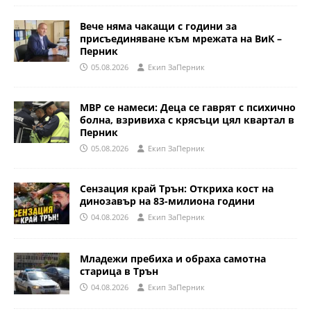
Вече няма чакащи с години за
присъединяване към мрежата на ВиК –
Перник
05.08.2026
Eкип ЗаПерник
МВР се намеси: Деца се гаврят с психично
болна, взривиха с крясъци цял квартал в
Перник
05.08.2026
Eкип ЗаПерник
Сензация край Трън: Откриха кост на
динозавър на 83-милиона години
04.08.2026
Eкип ЗаПерник
Младежи пребиха и обраха самотна
старица в Трън
04.08.2026
Eкип ЗаПерник