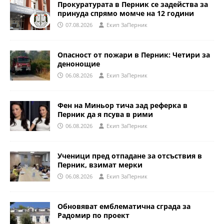
Прокуратурата в Перник се задейства за
принуда спрямо момче на 12 години
07.08.2026
Eкип ЗаПерник
Опасност от пожари в Перник: Четири за
денонощие
06.08.2026
Eкип ЗаПерник
Фен на Миньор тича зад реферка в
Перник да я псува в рими
06.08.2026
Eкип ЗаПерник
Ученици пред отпадане за отсъствия в
Перник, взимат мерки
06.08.2026
Eкип ЗаПерник
Обновяват емблематична сграда за
Радомир по проект