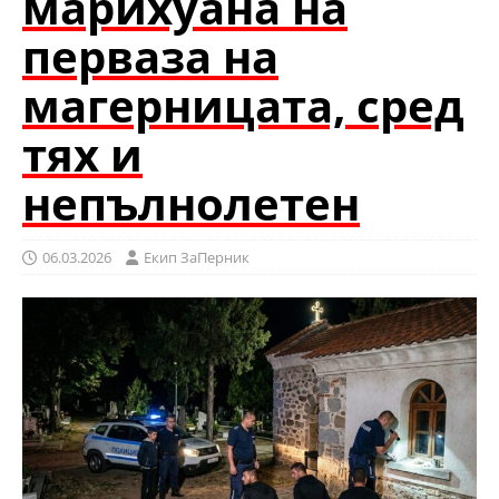
марихуана на
перваза на
магерницата, сред
тях и
непълнолетен
06.03.2026
Eкип ЗаПерник