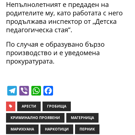
Непълнолетният е предаден на
родителите му, като работата с него
продължава инспектор от „Детска
педагогическа стая“.
По случая е образувано бързо
производство и е уведомена
прокуратурата.
T
Vi
W
F
el
b
h
a
e
er
at
c
АРЕСТИ
ГРОБИЩА
gr
s
e
КРИМИНАЛНО ПРОЯВЕНИ
МАГЕРНИЦА
a
A
b
МАРИХУАНА
НАРКОТИЦИ
ПЕРНИК