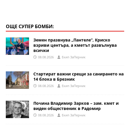
ОЩЕ СУПЕР БОМБИ:
Земен празвнува „Пантеле“, Криско
взриви центъра, а кметът развълнува
всички
08.08.2026
Eкип ЗаПерник
Стартират важни срещи за санирането на
14 блока в Брезник
08.08.2026
Eкип ЗаПерник
Почина Владимир Зарков – зам. кмет и
виден общественик в Радомир
08.08.2026
Eкип ЗаПерник