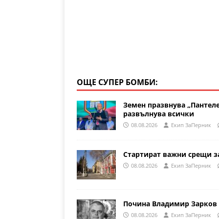
p
o
k
ОЩЕ СУПЕР БОМБИ:
Земен празвнува „Пантеле
развълнува всички
08.08.2026
Eкип ЗаПерник
Стартират важни срещи за
08.08.2026
Eкип ЗаПерник
Почина Владимир Зарков 
08.08.2026
Eкип ЗаПерник