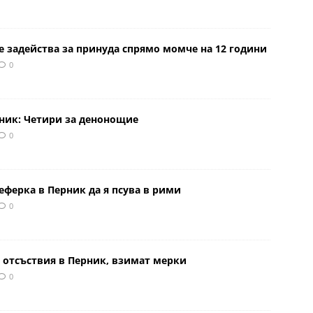
е задейства за принуда спрямо момче на 12 години
0
рник: Четири за денонощие
0
еферка в Перник да я псува в рими
0
 отсъствия в Перник, взимат мерки
0