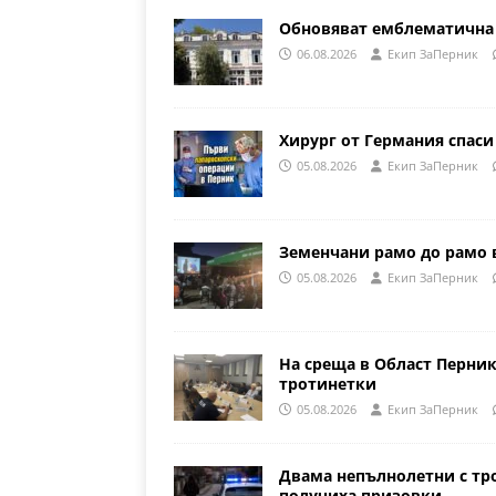
Обновяват емблематична 
06.08.2026
Eкип ЗаПерник
Хирург от Германия спаси
05.08.2026
Eкип ЗаПерник
Земенчани рамо до рамо 
05.08.2026
Eкип ЗаПерник
На среща в Област Перни
тротинетки
05.08.2026
Eкип ЗаПерник
Двама непълнолетни с тр
получиха призовки