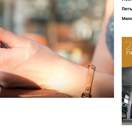
Петъ
Мело