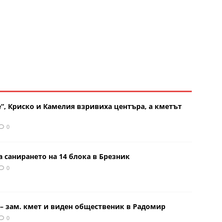
“, Криско и Камелия взривиха центъра, а кметът
0
 санирането на 14 блока в Брезник
0
– зам. кмет и виден общественик в Радомир
0