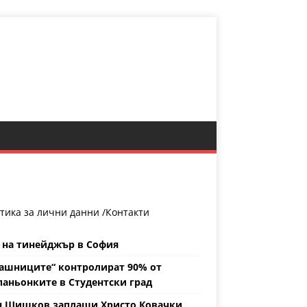
тика за лични данни /
Контакти
 на тинейджър в София
ашниците“ контролират 90% от
аньонките в Студентски град
н Шишков заплаши Христо Ковачки