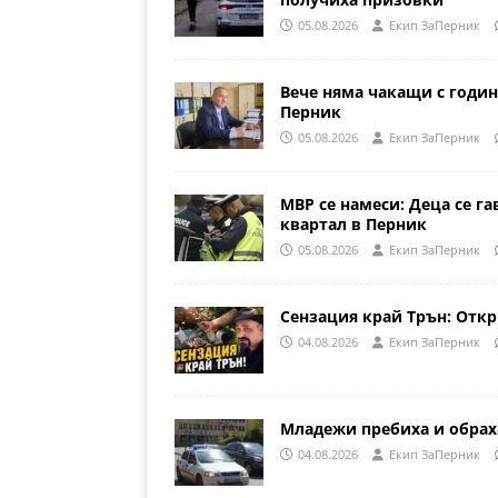
05.08.2026
Eкип ЗаПерник
Вече няма чакащи с годин
Перник
05.08.2026
Eкип ЗаПерник
МВР се намеси: Деца се га
квартал в Перник
05.08.2026
Eкип ЗаПерник
Сензация край Трън: Откр
04.08.2026
Eкип ЗаПерник
Младежи пребиха и обрах
04.08.2026
Eкип ЗаПерник