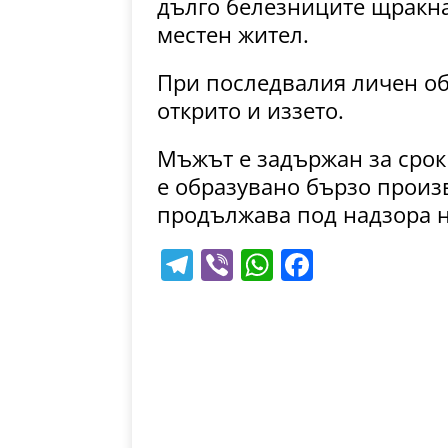
дълго белезниците щракна
местен жител.
При последвалия личен об
открито и иззето.
Мъжът е задържан за срок 
е образувано бързо произ
продължава под надзора н
T
Vi
W
F
el
b
h
a
e
er
at
c
gr
s
e
a
A
b
m
p
o