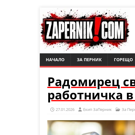
НАЧАЛО
ЗА ПЕРНИК
ГОРЕЩО
Радомирец св
работничка в
27.01.2026
Eкип ЗаПерник
За Пер