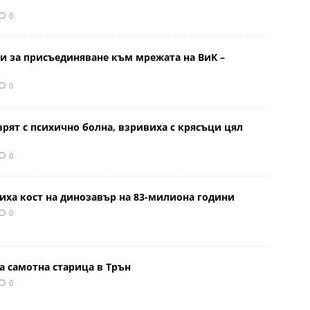
0
и за присъединяване към мрежата на ВиК –
0
врят с психично болна, взривиха с крясъци цял
0
иха кост на динозавър на 83-милиона години
0
а самотна старица в Трън
0