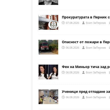
Прокуратурата в Перник с
07.08.2026
Eкип ЗаПерник
Опасност от пожари в Пе
06.08.2026
Eкип ЗаПерник
Фен на Миньор тича зад р
06.08.2026
Eкип ЗаПерник
Ученици пред отпадане за
06.08.2026
Eкип ЗаПерник