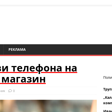
РЕКЛАМА
и телефона на
 магазин
Поли
Труп
ник
0
„Кал
комп
Ива