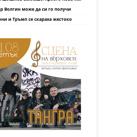
р Волгин може да си го получи
ни и Тръмп се скараха жестоко