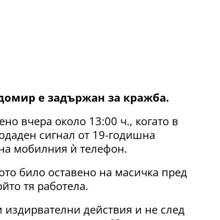
домир е задържан за кражба.
о вчера около 13:00 ч., когато в
одаден сигнал от 19-годишна
 на мобилния ѝ телефон.
ото било оставено на масичка пред
ойто тя работела.
 издирвателни действия и не след