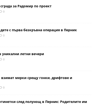
сграда за Радомир по проект
0
 дете с първа безкръвна операция в Перник
0
в уникални летни вечери
0
к взимат мерки срещу гонки, дрифтове и
0
отинетки след полунощ в Перник: Родителите им