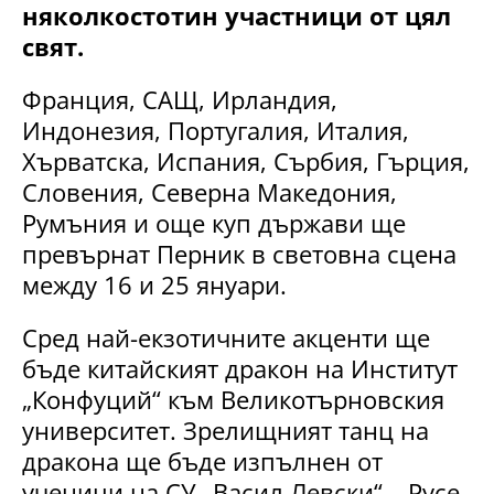
няколкостотин участници от цял
свят.
Франция, САЩ, Ирландия,
Индонезия, Португалия, Италия,
Хърватска, Испания, Сърбия, Гърция,
Словения, Северна Македония,
Румъния и още куп държави ще
превърнат Перник в световна сцена
между 16 и 25 януари.
Сред най-екзотичните акценти ще
бъде китайският дракон на Институт
„Конфуций“ към Великотърновския
университет. Зрелищният танц на
дракона ще бъде изпълнен от
ученици на СУ „Васил Левски“ – Русе,