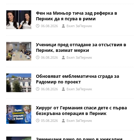
Фен на Миньор тича зад реферка в
Перник да я псува в рими
06.08.2026
Eкип ЗаПерник
Ученици пред отпадане за отсъствия в
Перник, взимат мерки
06.08.2026
Eкип ЗаПерник
Обновяват емблематична сграда за
Радомир по проект
06.08.2026
Eкип ЗаПерник
Хирург от Германия спаси дете с първа
безкръвна операция в Перник
05.08.2026
Eкип ЗаПерник
Земенчани рамо до рамо в уникални