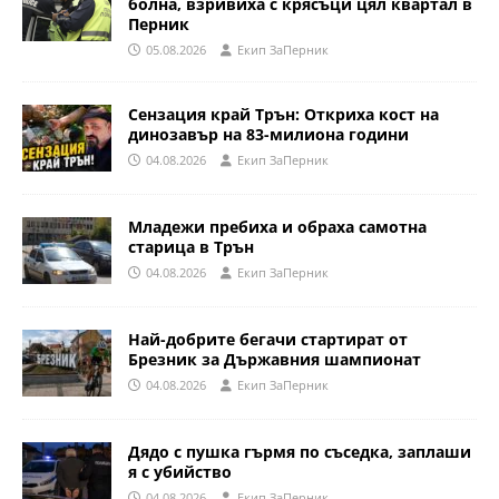
болна, взривиха с крясъци цял квартал в
Перник
05.08.2026
Eкип ЗаПерник
Сензация край Трън: Откриха кост на
динозавър на 83-милиона години
04.08.2026
Eкип ЗаПерник
Младежи пребиха и обраха самотна
старица в Трън
04.08.2026
Eкип ЗаПерник
Най-добрите бегачи стартират от
Брезник за Държавния шампионат
04.08.2026
Eкип ЗаПерник
Дядо с пушка гърмя по съседка, заплаши
я с убийство
04.08.2026
Eкип ЗаПерник