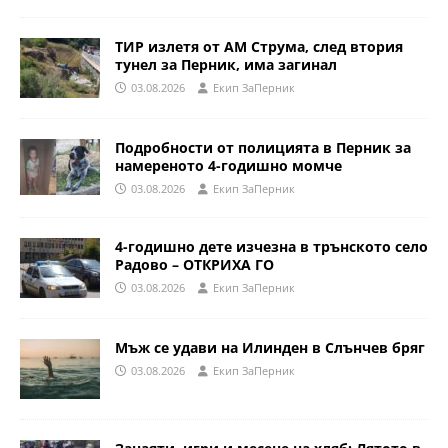
ТИР излетя от АМ Струма, след втория
тунел за Перник, има загинал
03.08.2026
Eкип ЗаПерник
Подробности от полицията в Перник за
намереното 4-годишно момче
03.08.2026
Eкип ЗаПерник
4-годишно дете изчезна в трънското село
Радово – ОТКРИХА ГО
03.08.2026
Eкип ЗаПерник
Мъж се удави на Илинден в Слънчев бряг
03.08.2026
Eкип ЗаПерник