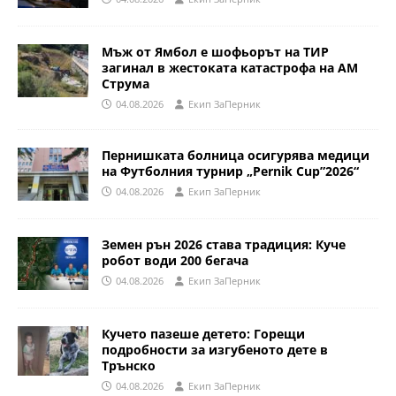
Мъж от Ямбол е шофьорът на ТИР
загинал в жестоката катастрофа на АМ
Струма
04.08.2026
Eкип ЗаПерник
Пернишката болница осигурява медици
на Футболния турнир „Pernik Cup”2026“
04.08.2026
Eкип ЗаПерник
Земен рън 2026 става традиция: Куче
робот води 200 бегача
04.08.2026
Eкип ЗаПерник
Кучето пазеше детето: Горещи
подробности за изгубеното дете в
Трънско
04.08.2026
Eкип ЗаПерник