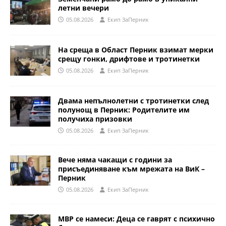
летни вечери
05.08.2026
Eкип ЗаПерник
На среща в Област Перник взимат мерки
срещу гонки, дрифтове и тротинетки
05.08.2026
Eкип ЗаПерник
Двама непълнолетни с тротинетки след
полунощ в Перник: Родителите им
получиха призовки
05.08.2026
Eкип ЗаПерник
Вече няма чакащи с години за
присъединяване към мрежата на ВиК –
Перник
05.08.2026
Eкип ЗаПерник
МВР се намеси: Деца се гаврят с психично