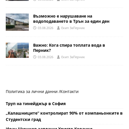
Възможно е нарушаване на
водоподаването в Трън за един ден
03.08.2026
Eкип ЗаПерник
Важно: Кога спира топлата вода в
Перник?
03.08.2026
Eкип ЗаПерник
Политика за лични данни /
Контакти
Труп на тинейджър в София
„Калашниците“ контролират 90% от компаньонките в
Студентски град
Иван Шишков заплаши Христо Ковачки