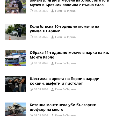
Занаяти, игри и месене на хляб: Лятото в
музея в Брезник започва с пълна сила
03.08.2026
Eкип ЗаПерник
Кола блъсна 10-годишно момиче на
улица в Перник
03.08.2026
Eкип ЗаПерник
Обраха 11-годишно момче в парка на кв.
Монте Карло
03.08.2026
Eкип ЗаПерник
Шестима в ареста на Перник заради
кокаин, амфети и пистолет
03.08.2026
Eкип ЗаПерник
Бетонна мантинела уби български
шофьор на място
03.08.2026
Eкип ЗаПерник