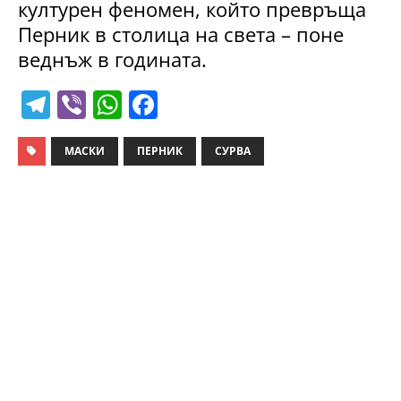
културен феномен, който превръща
Перник в столица на света – поне
веднъж в годината.
T
Vi
W
F
el
b
h
a
e
er
at
c
МАСКИ
ПЕРНИК
СУРВА
gr
s
e
a
A
b
m
p
o
p
o
k