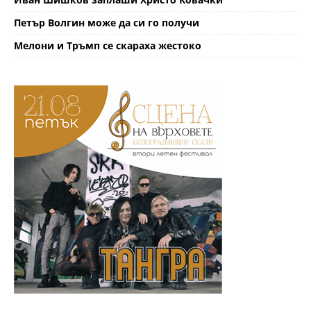
Петър Волгин може да си го получи
Мелони и Тръмп се скараха жестоко