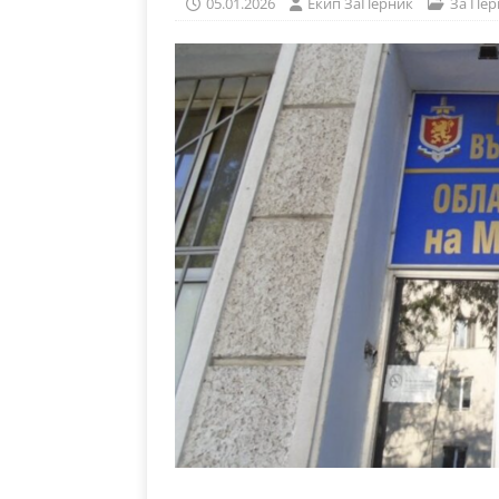
05.01.2026
Eкип ЗаПерник
За Пер