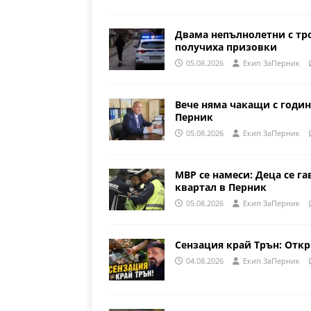
Двама непълнолетни с тр
получиха призовки
05.08.2026
Eкип ЗаПерник
Вече няма чакащи с годин
Перник
05.08.2026
Eкип ЗаПерник
МВР се намеси: Деца се га
квартал в Перник
05.08.2026
Eкип ЗаПерник
Сензация край Трън: Откр
04.08.2026
Eкип ЗаПерник