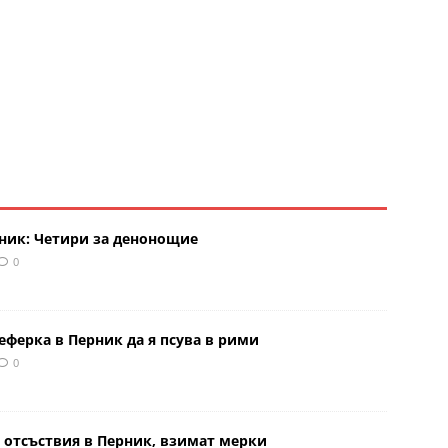
рник: Четири за денонощие
0
еферка в Перник да я псува в рими
0
 отсъствия в Перник, взимат мерки