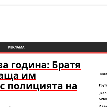
РЕКЛАМА
а година: Братя
баща им
Поли
 с полицията на
Труп
„Кал
комп
Ива