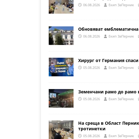
06.08.2026
Eкип ЗаПерник
Обновяват емблематична 
06.08.2026
Eкип ЗаПерник
Хирург от Германия спаси
05.08.2026
Eкип ЗаПерник
Земенчани рамо до рамо 
05.08.2026
Eкип ЗаПерник
На среща в Област Перни
тротинетки
05.08.2026
Eкип ЗаПерник