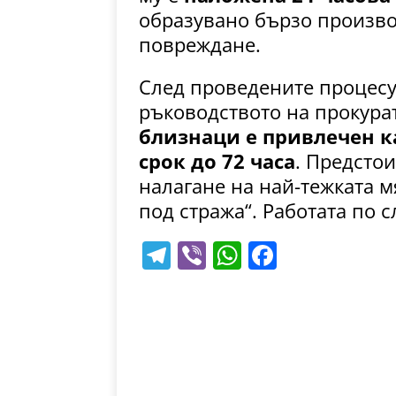
образувано бързо произв
повреждане.
След проведените процесу
ръководството на прокура
близнаци е привлечен к
срок до 72 часа
. Предстои
налагане на най-тежката м
под стража“. Работата по 
T
Vi
W
F
el
b
h
a
e
er
at
c
gr
s
e
a
A
b