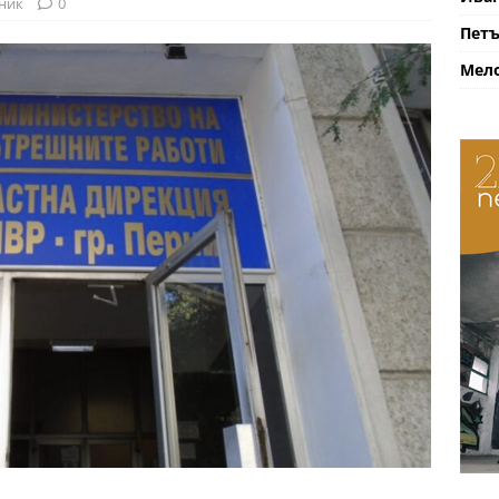
ник
0
Петъ
Мело