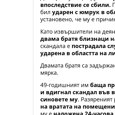
впоследствие се сбили.
П
бил
ударен с юмрук в об
установено, че му е причи
Като извършители на деян
двама братя близнаци н
скандала е
пострадала сл
ударена в областта на л
Двамата братя са задържан
мярка.
49-годишният им
баща пр
и вдигнал скандал във 
синовете му
. Разяреният
на вратата на помещени
му е
наложена 24-часова