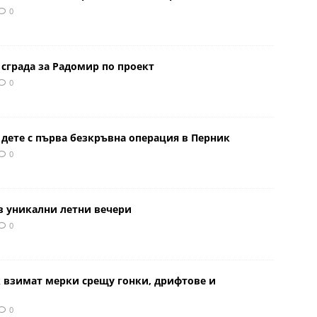
0
сграда за Радомир по проект
0
 дете с първа безкръвна операция в Перник
0
в уникални летни вечери
0
к взимат мерки срещу гонки, дрифтове и
0