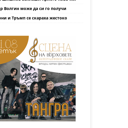
р Волгин може да си го получи
ни и Тръмп се скараха жестоко