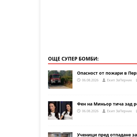
m
p
o
p
o
k
ОЩЕ СУПЕР БОМБИ:
Опасност от пожари в Пе
06.08.2026
Eкип ЗаПерник
Фен на Миньор тича зад р
06.08.2026
Eкип ЗаПерник
Ученици пред отпадане за