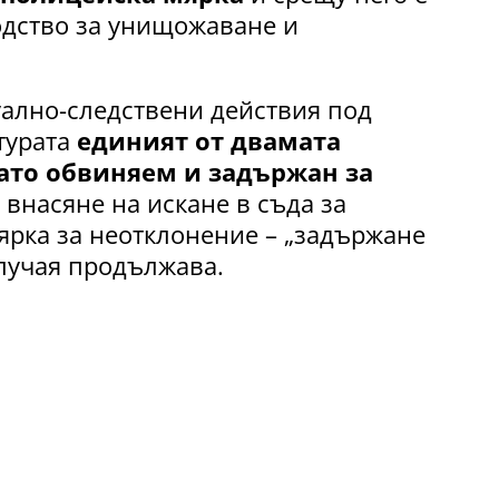
одство за унищожаване и
ално-следствени действия под
турата
единият от двамата
ато обвиняем и задържан за
 внасяне на искане в съда за
ярка за неотклонение – „задържане
случая продължава.