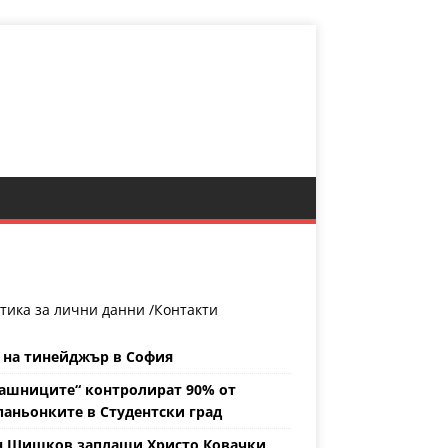
тика за лични данни /
Контакти
 на тинейджър в София
ашниците“ контролират 90% от
аньонките в Студентски град
н Шишков заплаши Христо Ковачки