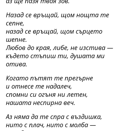
аз ще пазя твоя зов.
Назад се връщай, щом нощта те
сепне,
назад се връщай, щом сърцето
шепне.
Любов до края, либе, не изстива —
където стъпиш ти, душата ми
отива.
Когато пътят те прегърне
и отнесе те надалеч,
спомни си огъня ни летен,
нашата неспирна веч.
Аз няма да те спра с въздишка,
нито с плач, нито с молба —