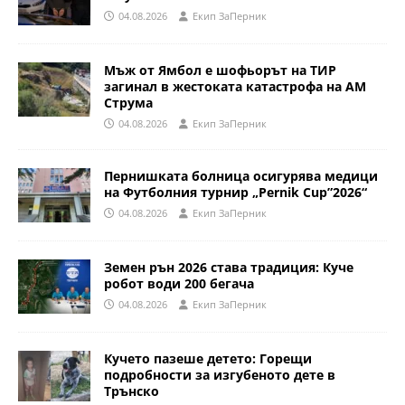
04.08.2026
Eкип ЗаПерник
Мъж от Ямбол е шофьорът на ТИР
загинал в жестоката катастрофа на АМ
Струма
04.08.2026
Eкип ЗаПерник
Пернишката болница осигурява медици
на Футболния турнир „Pernik Cup”2026“
04.08.2026
Eкип ЗаПерник
Земен рън 2026 става традиция: Куче
робот води 200 бегача
04.08.2026
Eкип ЗаПерник
Кучето пазеше детето: Горещи
подробности за изгубеното дете в
Трънско