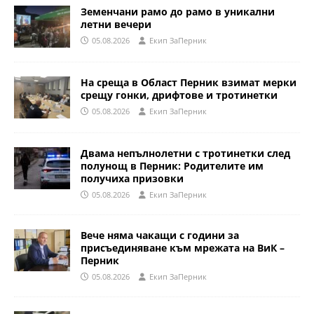
Земенчани рамо до рамо в уникални
летни вечери
05.08.2026
Eкип ЗаПерник
На среща в Област Перник взимат мерки
срещу гонки, дрифтове и тротинетки
05.08.2026
Eкип ЗаПерник
Двама непълнолетни с тротинетки след
полунощ в Перник: Родителите им
получиха призовки
05.08.2026
Eкип ЗаПерник
Вече няма чакащи с години за
присъединяване към мрежата на ВиК –
Перник
05.08.2026
Eкип ЗаПерник