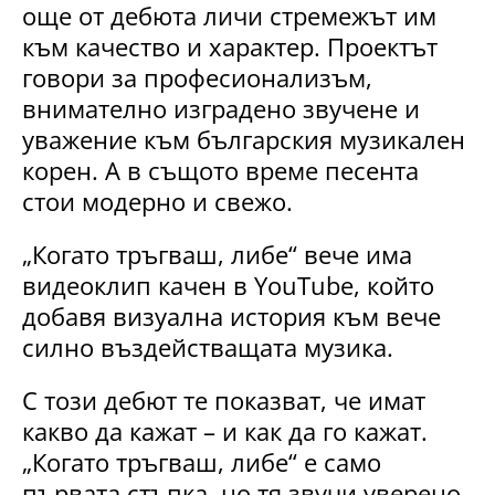
още от дебюта личи стремежът им
към качество и характер. Проектът
говори за професионализъм,
внимателно изградено звучене и
уважение към българския музикален
корен. А в същото време песента
стои модерно и свежо.
„Когато тръгваш, либе“ вече има
видеоклип качен в YouTube, който
добавя визуална история към вече
силно въздействащата музика.
С този дебют те показват, че имат
какво да кажат – и как да го кажат.
„Когато тръгваш, либе“ е само
първата стъпка, но тя звучи уверено,