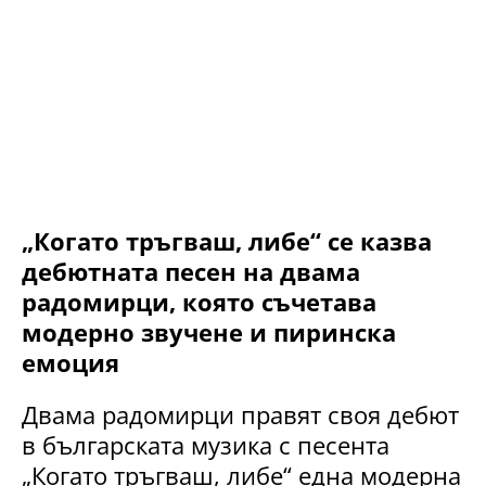
„Когато тръгваш, либе“ се казва
дебютната песен на двама
радомирци, която съчетава
модерно звучене и пиринска
емоция
Двама радомирци правят своя дебют
в българската музика с песента
„Когато тръгваш, либе“ една модерна