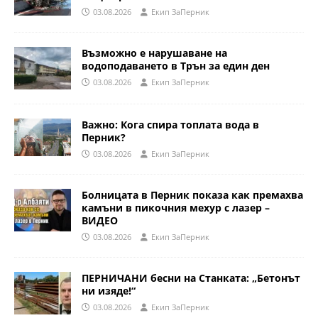
03.08.2026
Eкип ЗаПерник
Възможно е нарушаване на
водоподаването в Трън за един ден
03.08.2026
Eкип ЗаПерник
Важно: Кога спира топлата вода в
Перник?
03.08.2026
Eкип ЗаПерник
Болницата в Перник показа как премахва
камъни в пикочния мехур с лазер –
ВИДЕО
03.08.2026
Eкип ЗаПерник
ПЕРНИЧАНИ бесни на Станката: „Бетонът
ни изяде!“
03.08.2026
Eкип ЗаПерник