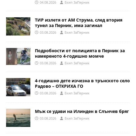
04.08.2026
Eкип ЗаПерник
ТИР излетя от АМ Струма, след втория
тунел за Перник, има загинал
03.08.2026
Eкип ЗаПерник
Подробности от полицията в Перник за
намереното 4-годишно момче
03.08.2026
Eкип ЗаПерник
4-годишно дете изчезна в трънското село
Радово – ОТКРИХА ГО
03.08.2026
Eкип ЗаПерник
Мъж се удави на Илинден в Слънчев бряг
03.08.2026
Eкип ЗаПерник