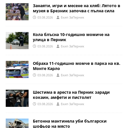
Занаяти, игри и месене на хляб: Лятото в
музея в Брезник започва с пълна сила
03.08.2026
Eкип ЗаПерник
Кола блъсна 10-годишно момиче на
улица в Перник
03.08.2026
Eкип ЗаПерник
Обраха 11-годишно момче в парка на кв.
Монте Карло
03.08.2026
Eкип ЗаПерник
Шестима в ареста на Перник заради
кокаин, амфети и пистолет
03.08.2026
Eкип ЗаПерник
Бетонна мантинела уби български
шофьор на място