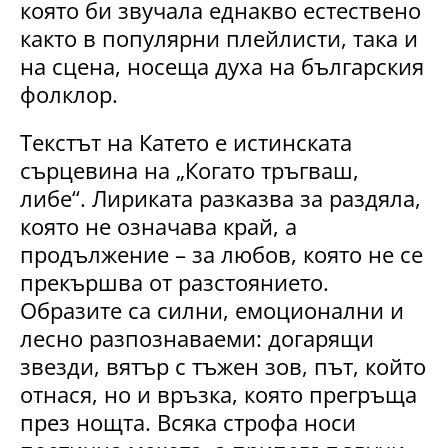
която би звучала еднакво естествено
както в популярни плейлисти, така и
на сцена, носеща духа на българския
фолклор.
Текстът на Катето е истинската
сърцевина на „Когато тръгваш,
либе“. Лириката разказва за раздяла,
която не означава край, а
продължение – за любов, която не се
прекършва от разстоянието.
Образите са силни, емоционални и
лесно разпознаваеми: догарящи
звезди, вятър с тъжен зов, път, който
отнася, но и връзка, която прегръща
през нощта. Всяка строфа носи