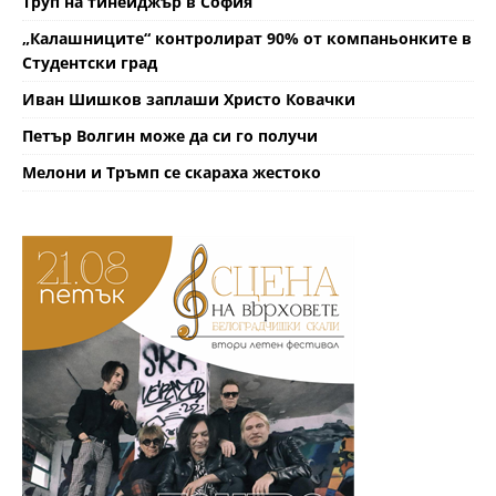
Труп на тинейджър в София
„Калашниците“ контролират 90% от компаньонките в
Студентски град
Иван Шишков заплаши Христо Ковачки
Петър Волгин може да си го получи
Мелони и Тръмп се скараха жестоко