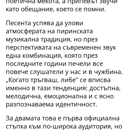
поетична мекота, а припевът звучи
като обещание, което се помни.
Песента успява да улови
атмосферата на пиринската
музикална традиция, но през
перспективата на съвременен звук
една комбинация, която през
последните години печели все
повече слушатели у нас и в чужбина.
„Когато тръгваш, либе“ се вписва
именно в тази тенденция: достъпна,
мелодична, емоционална и с ясно
разпознаваема идентичност.
За двамата това е първа официална
стъпка към по-широка аудитория, но