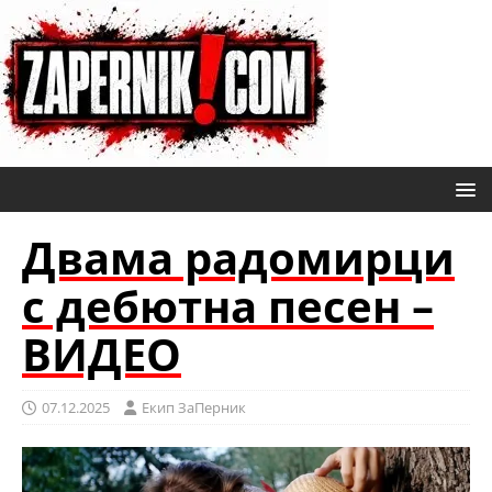
Двама радомирци
с дебютна песен –
ВИДЕО
07.12.2025
Eкип ЗаПерник