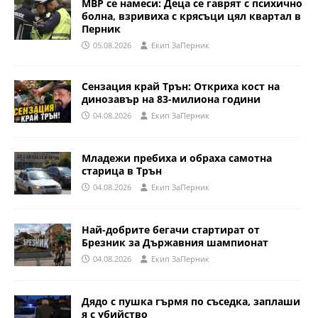
МВР се намеси: Деца се гаврят с психично
болна, взривиха с крясъци цял квартал в
Перник
05.08.2026
Eкип ЗаПерник
Сензация край Трън: Откриха кост на
динозавър на 83-милиона години
04.08.2026
Eкип ЗаПерник
Младежи пребиха и обраха самотна
старица в Трън
04.08.2026
Eкип ЗаПерник
Най-добрите бегачи стартират от
Брезник за Държавния шампионат
04.08.2026
Eкип ЗаПерник
Дядо с пушка гърмя по съседка, заплаши
я с убийство