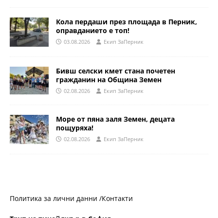
Кола пердаши през площада в Перник,
оправданието е топ!
03.08.2026
Eкип ЗаПерник
Бивш селски кмет стана почетен
гражданин на Община Земен
02.08.2026
Eкип ЗаПерник
Море от пяна заля Земен, децата
пощуряха!
02.08.2026
Eкип ЗаПерник
Политика за лични данни /
Контакти