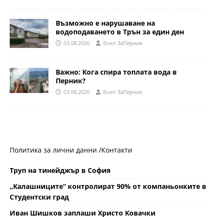
Възможно е нарушаване на
водоподаването в Трън за един ден
03.08.2026
Eкип ЗаПерник
Важно: Кога спира топлата вода в
Перник?
03.08.2026
Eкип ЗаПерник
Политика за лични данни /
Контакти
Труп на тинейджър в София
„Калашниците“ контролират 90% от компаньонките в
Студентски град
Иван Шишков заплаши Христо Ковачки