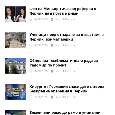
Фен на Миньор тича зад реферка в
Перник да я псува в рими
06.08.2026
Eкип ЗаПерник
Ученици пред отпадане за отсъствия в
Перник, взимат мерки
06.08.2026
Eкип ЗаПерник
Обновяват емблематична сграда за
Радомир по проект
06.08.2026
Eкип ЗаПерник
Хирург от Германия спаси дете с първа
безкръвна операция в Перник
05.08.2026
Eкип ЗаПерник
Земенчани рамо до рамо в уникални