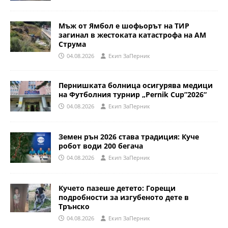
Мъж от Ямбол е шофьорът на ТИР
загинал в жестоката катастрофа на АМ
Струма
04.08.2026
Eкип ЗаПерник
Пернишката болница осигурява медици
на Футболния турнир „Pernik Cup”2026“
04.08.2026
Eкип ЗаПерник
Земен рън 2026 става традиция: Куче
робот води 200 бегача
04.08.2026
Eкип ЗаПерник
Кучето пазеше детето: Горещи
подробности за изгубеното дете в
Трънско
04.08.2026
Eкип ЗаПерник