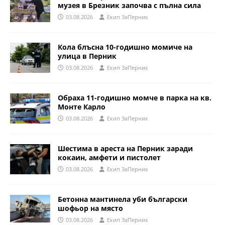
музея в Брезник започва с пълна сила
03.08.2026
Eкип ЗаПерник
Кола блъсна 10-годишно момиче на
улица в Перник
03.08.2026
Eкип ЗаПерник
Обраха 11-годишно момче в парка на кв.
Монте Карло
03.08.2026
Eкип ЗаПерник
Шестима в ареста на Перник заради
кокаин, амфети и пистолет
03.08.2026
Eкип ЗаПерник
Бетонна мантинела уби български
шофьор на място
03.08.2026
Eкип ЗаПерник