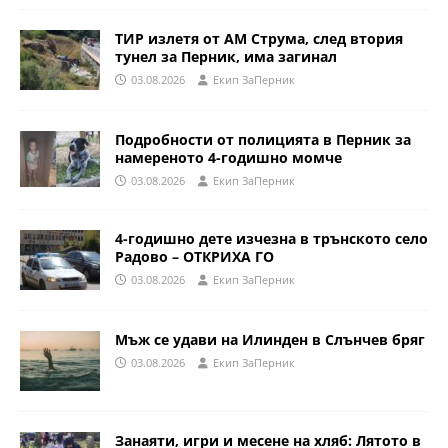
ТИР излетя от АМ Струма, след втория
тунел за Перник, има загинал
03.08.2026
Eкип ЗаПерник
Подробности от полицията в Перник за
намереното 4-годишно момче
03.08.2026
Eкип ЗаПерник
4-годишно дете изчезна в трънското село
Радово – ОТКРИХА ГО
03.08.2026
Eкип ЗаПерник
Мъж се удави на Илинден в Слънчев бряг
03.08.2026
Eкип ЗаПерник
Занаяти, игри и месене на хляб: Лятото в