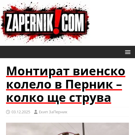
Монтират виенско
колело в Перник –
колко ще струва
03.12.2025
Eкип ЗаПерник