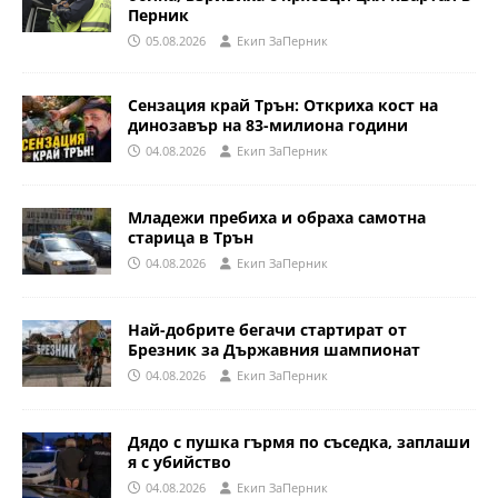
Перник
05.08.2026
Eкип ЗаПерник
Сензация край Трън: Откриха кост на
динозавър на 83-милиона години
04.08.2026
Eкип ЗаПерник
Младежи пребиха и обраха самотна
старица в Трън
04.08.2026
Eкип ЗаПерник
Най-добрите бегачи стартират от
Брезник за Държавния шампионат
04.08.2026
Eкип ЗаПерник
Дядо с пушка гърмя по съседка, заплаши
я с убийство
04.08.2026
Eкип ЗаПерник