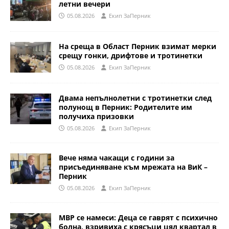
летни вечери
05.08.2026
Eкип ЗаПерник
На среща в Област Перник взимат мерки
срещу гонки, дрифтове и тротинетки
05.08.2026
Eкип ЗаПерник
Двама непълнолетни с тротинетки след
полунощ в Перник: Родителите им
получиха призовки
05.08.2026
Eкип ЗаПерник
Вече няма чакащи с години за
присъединяване към мрежата на ВиК –
Перник
05.08.2026
Eкип ЗаПерник
МВР се намеси: Деца се гаврят с психично
болна, взривиха с крясъци цял квартал в