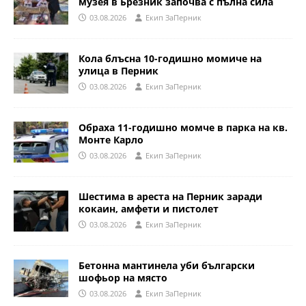
музея в Брезник започва с пълна сила
03.08.2026
Eкип ЗаПерник
Кола блъсна 10-годишно момиче на
улица в Перник
03.08.2026
Eкип ЗаПерник
Обраха 11-годишно момче в парка на кв.
Монте Карло
03.08.2026
Eкип ЗаПерник
Шестима в ареста на Перник заради
кокаин, амфети и пистолет
03.08.2026
Eкип ЗаПерник
Бетонна мантинела уби български
шофьор на място
03.08.2026
Eкип ЗаПерник