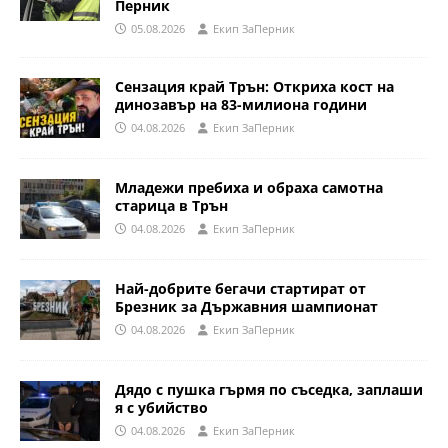
Перник
05.08.2026
Eкип ЗаПерник
Сензация край Трън: Откриха кост на
динозавър на 83-милиона години
04.08.2026
Eкип ЗаПерник
Младежи пребиха и обраха самотна
старица в Трън
04.08.2026
Eкип ЗаПерник
Най-добрите бегачи стартират от
Брезник за Държавния шампионат
04.08.2026
Eкип ЗаПерник
Дядо с пушка гърмя по съседка, заплаши
я с убийство
04.08.2026
Eкип ЗаПерник