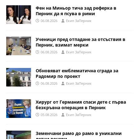
Фен на Миньор тича зад реферка в
Перник да я псува в рими
06.08.2026
Eкип ЗаПерник
Ученици пред отпадане за отсъствия в
Перник, взимат мерки
06.08.2026
Eкип ЗаПерник
Обновяват емблематична сграда за
Радомир по проект
06.08.2026
Eкип ЗаПерник
Хирург от Германия спаси дете с първа
безкръвна операция в Перник
05.08.2026
Eкип ЗаПерник
Земенчани рамо до рамо в уникални
летни вечери