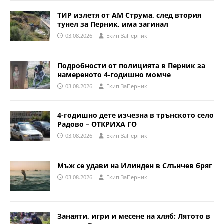
ТИР излетя от АМ Струма, след втория
тунел за Перник, има загинал
03.08.2026
Eкип ЗаПерник
Подробности от полицията в Перник за
намереното 4-годишно момче
03.08.2026
Eкип ЗаПерник
4-годишно дете изчезна в трънското село
Радово – ОТКРИХА ГО
03.08.2026
Eкип ЗаПерник
Мъж се удави на Илинден в Слънчев бряг
03.08.2026
Eкип ЗаПерник
Занаяти, игри и месене на хляб: Лятото в