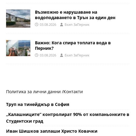
Възможно е нарушаване на
водоподаването в Трън за един ден
03.08.2026
Eкип ЗаПерник
Важно: Кога спира топлата вода в
Перник?
03.08.2026
Eкип ЗаПерник
Политика за лични данни /
Контакти
Труп на тинейджър в София
„Калашниците“ контролират 90% от компаньонките в
Студентски град
Иван Шишков заплаши Христо Ковачки