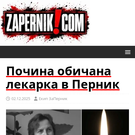
Почина обичана
лекарка в Перник
02.12.2025
Eкип ЗаПерник