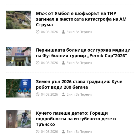
Мъж от Ямбол е шофьорът на ТИР
загинал в жестоката катастрофа на АМ
Струма
04.08.2026
Eкип ЗаПерник
Пернишката болница осигурява медици
на Футболния турнир „Pernik Cup”2026“
04.08.2026
Eкип ЗаПерник
Земен рън 2026 става традиция: Куче
робот води 200 бегача
04.08.2026
Eкип ЗаПерник
Кучето пазеше детето: Горещи
подробности за изгубеното дете в
Трънско
04.08.2026
Eкип ЗаПерник