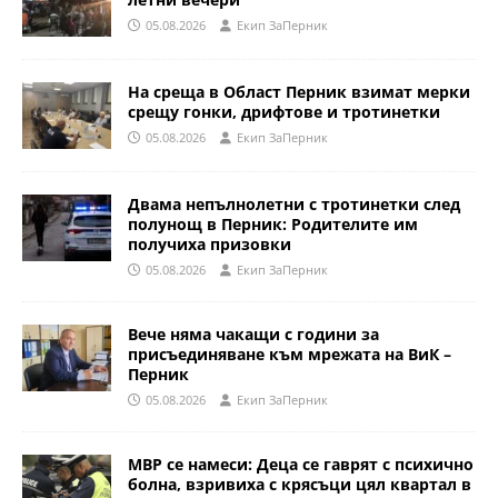
05.08.2026
Eкип ЗаПерник
На среща в Област Перник взимат мерки
срещу гонки, дрифтове и тротинетки
05.08.2026
Eкип ЗаПерник
Двама непълнолетни с тротинетки след
полунощ в Перник: Родителите им
получиха призовки
05.08.2026
Eкип ЗаПерник
Вече няма чакащи с години за
присъединяване към мрежата на ВиК –
Перник
05.08.2026
Eкип ЗаПерник
МВР се намеси: Деца се гаврят с психично
болна, взривиха с крясъци цял квартал в