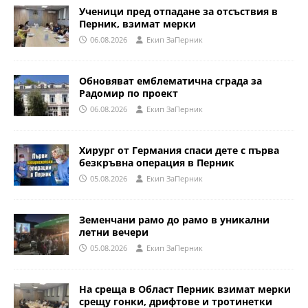
Ученици пред отпадане за отсъствия в
Перник, взимат мерки
06.08.2026
Eкип ЗаПерник
Обновяват емблематична сграда за
Радомир по проект
06.08.2026
Eкип ЗаПерник
Хирург от Германия спаси дете с първа
безкръвна операция в Перник
05.08.2026
Eкип ЗаПерник
Земенчани рамо до рамо в уникални
летни вечери
05.08.2026
Eкип ЗаПерник
На среща в Област Перник взимат мерки
срещу гонки, дрифтове и тротинетки