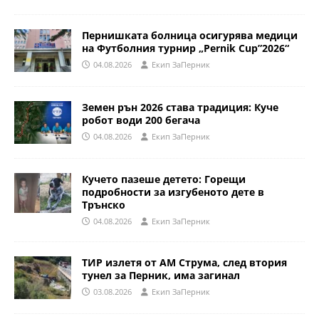
Пернишката болница осигурява медици
на Футболния турнир „Pernik Cup”2026“
04.08.2026
Eкип ЗаПерник
Земен рън 2026 става традиция: Куче
робот води 200 бегача
04.08.2026
Eкип ЗаПерник
Кучето пазеше детето: Горещи
подробности за изгубеното дете в
Трънско
04.08.2026
Eкип ЗаПерник
ТИР излетя от АМ Струма, след втория
тунел за Перник, има загинал
03.08.2026
Eкип ЗаПерник