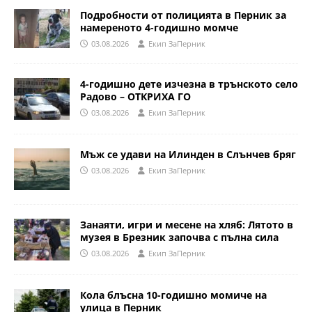
Подробности от полицията в Перник за
намереното 4-годишно момче
03.08.2026
Eкип ЗаПерник
4-годишно дете изчезна в трънското село
Радово – ОТКРИХА ГО
03.08.2026
Eкип ЗаПерник
Мъж се удави на Илинден в Слънчев бряг
03.08.2026
Eкип ЗаПерник
Занаяти, игри и месене на хляб: Лятото в
музея в Брезник започва с пълна сила
03.08.2026
Eкип ЗаПерник
Кола блъсна 10-годишно момиче на
улица в Перник