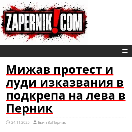
Мижав протест и
луди изказвания в
подкрепа на лева в
Перник
24.11.2025
Eкип ЗаПерник