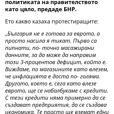
политиката на правителството
като цяло, предаде БНР.
Ето какво казаха протестиращите:
„България не е готова за еврото, а
просто насила я тикат. Първо са
пипнати, по- точно масажирани
данните, за да може да направим
този 3-процентов дефицит, който е.
Виждаме, по магазините като влезем,
че инфлацията е доста по- голяма.
Другото, което е, сега като влезе
еврото, ще се набалбукаме с кредити.
С тези кредити няма примерно да се
създават предприятия, да се създава
икономика. Те просто ще вземат едни