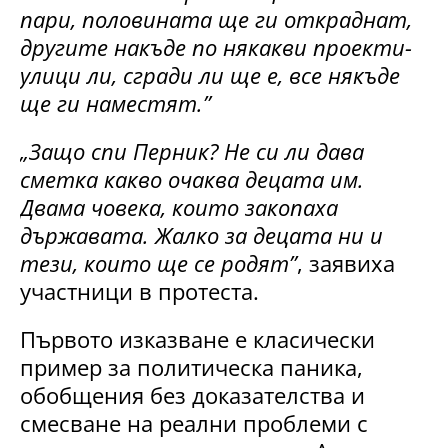
пари, половината ще ги откраднат,
другите накъде по някакви проекти-
улици ли, сгради ли ще е, все някъде
ще ги наместят.”
„Защо спи Перник? Не си ли дава
сметка какво очаква децата им.
Двама човека, които закопаха
държавата. Жалко за децата ни и
тези, които ще се родят”
, заявиха
участници в протеста.
Първото изказване е класически
пример за политическа паника,
обобщения без доказателства и
смесване на реални проблеми с