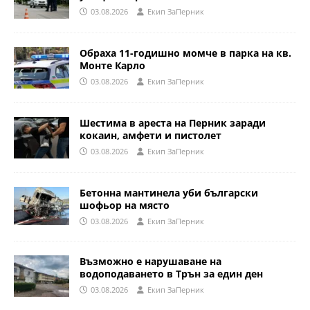
03.08.2026
Eкип ЗаПерник
Обраха 11-годишно момче в парка на кв.
Монте Карло
03.08.2026
Eкип ЗаПерник
Шестима в ареста на Перник заради
кокаин, амфети и пистолет
03.08.2026
Eкип ЗаПерник
Бетонна мантинела уби български
шофьор на място
03.08.2026
Eкип ЗаПерник
Възможно е нарушаване на
водоподаването в Трън за един ден
03.08.2026
Eкип ЗаПерник