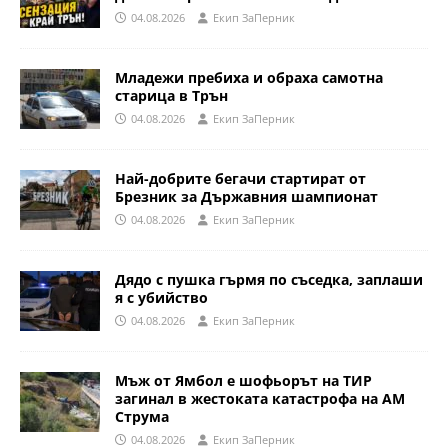
04.08.2026
Eкип ЗаПерник
Младежи пребиха и обраха самотна
старица в Трън
04.08.2026
Eкип ЗаПерник
Най-добрите бегачи стартират от
Брезник за Държавния шампионат
04.08.2026
Eкип ЗаПерник
Дядо с пушка гърмя по съседка, заплаши
я с убийство
04.08.2026
Eкип ЗаПерник
Мъж от Ямбол е шофьорът на ТИР
загинал в жестоката катастрофа на АМ
Струма
04.08.2026
Eкип ЗаПерник