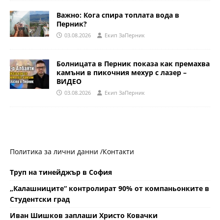
Важно: Кога спира топлата вода в
Перник?
03.08.2026
Eкип ЗаПерник
Болницата в Перник показа как премахва
камъни в пикочния мехур с лазер –
ВИДЕО
03.08.2026
Eкип ЗаПерник
Политика за лични данни /
Контакти
Труп на тинейджър в София
„Калашниците“ контролират 90% от компаньонките в
Студентски град
Иван Шишков заплаши Христо Ковачки