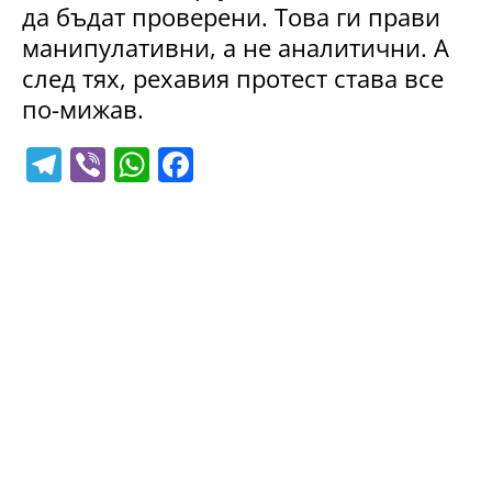
да бъдат проверени. Това ги прави
манипулативни, а не аналитични. А
след тях, рехавия протест става все
по-мижав.
T
Vi
W
F
el
b
h
a
e
er
at
c
gr
s
e
a
A
b
m
p
o
p
o
k