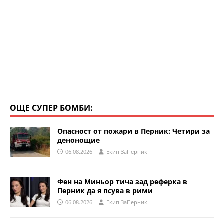
ОЩЕ СУПЕР БОМБИ:
Опасност от пожари в Перник: Четири за
денонощие
06.08.2026
Eкип ЗаПерник
Фен на Миньор тича зад реферка в
Перник да я псува в рими
06.08.2026
Eкип ЗаПерник