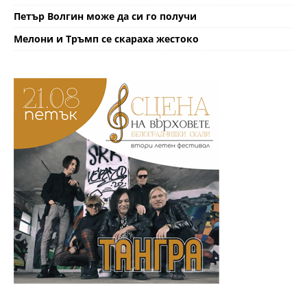
Петър Волгин може да си го получи
Мелони и Тръмп се скараха жестоко