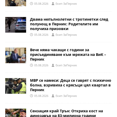
05.08.2026
Eкип ЗаПерник
Двама непълнолетни с тротинетки след
полунощ в Перник: Родителите им
получиха призовки
05.08.2026
Eкип ЗаПерник
Вече няма чакащи с години за
присъединяване към мрежата на ВиК –
Перник
05.08.2026
Eкип ЗаПерник
МВР се намеси: Деца се гаврят с психично
болна, взривиха с крясъци цял квартал в
Перник
05.08.2026
Eкип ЗаПерник
Сензация край Трън: Откриха кост на
динозавър на 83-милиона години